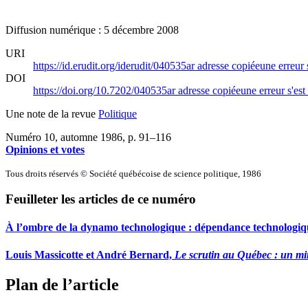
Diffusion numérique : 5 décembre 2008
URI
https://id.erudit.org/iderudit/040535ar
adresse copiée
une erreur 
DOI
https://doi.org/10.7202/040535ar
adresse copiée
une erreur s'est
Une note de la revue
Politique
Numéro 10, automne 1986
, p. 91–116
Opinions et votes
Tous droits réservés © Société québécoise de science politique, 1986
Feuilleter les articles de ce numéro
À l’ombre de la dynamo technologique : dépendance technologiqu
Louis Massicotte et André Bernard,
Le scrutin au Québec : un mi
Plan de l’article