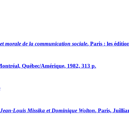
 et morale de la communication sociale
, Paris : les édit
Montréal, Québec/Amérique, 1982, 313 p.
e
ec Jean-Louis Missika et Dominique Wolton
, Paris, Juilli