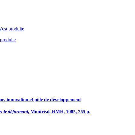
s'est produite
 produite
e, innovation et pôle de développement
roir déformant
, Montréal, HMH, 1985, 255 p.