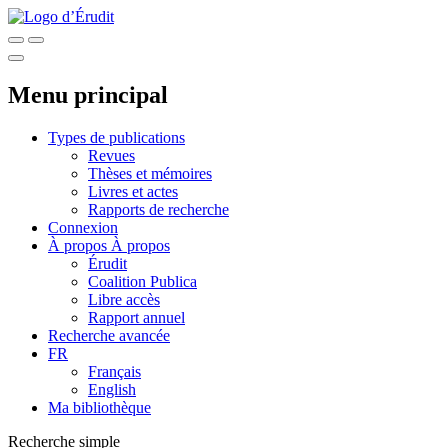
Menu principal
Types de publications
Revues
Thèses et mémoires
Livres et actes
Rapports de recherche
Connexion
À propos
À propos
Érudit
Coalition Publica
Libre accès
Rapport annuel
Recherche avancée
FR
Français
English
Ma bibliothèque
Recherche simple