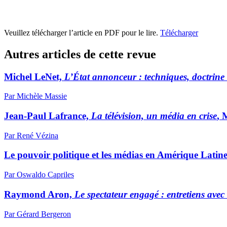
Veuillez télécharger l’article en PDF pour le lire.
Télécharger
Autres articles de cette revue
Michel LeNet,
L’État annonceur : techniques, doctrine
Par Michèle Massie
Jean-Paul Lafrance,
La télévision, un média en crise
, 
Par René Vézina
Le pouvoir politique et les médias en Amérique Latin
Par Oswaldo Capriles
Raymond Aron,
Le spectateur engagé : entretiens av
Par Gérard Bergeron