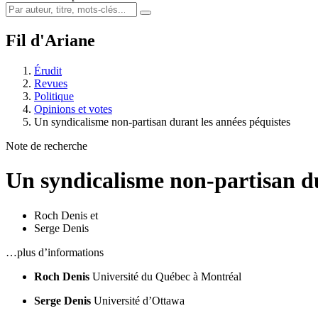
Fil d'Ariane
Érudit
Revues
Politique
Opinions et votes
Un syndicalisme non-partisan durant les années péquistes
Note de recherche
Un syndicalisme non-partisan du
Roch Denis
et
Serge Denis
…plus d’informations
Roch Denis
Université du Québec à Montréal
Serge Denis
Université d’Ottawa