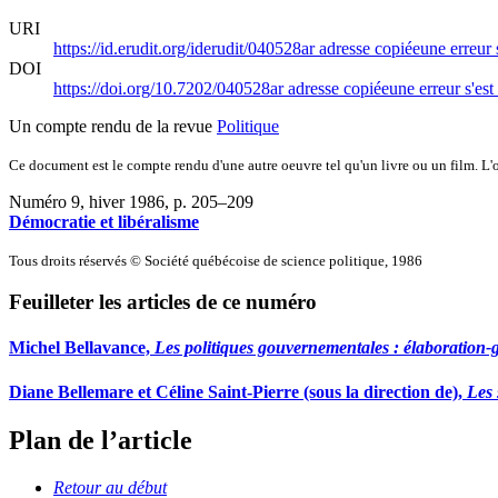
URI
https://id.erudit.org/iderudit/040528ar
adresse copiée
une erreur 
DOI
https://doi.org/10.7202/040528ar
adresse copiée
une erreur s'est
Un compte rendu de la revue
Politique
Ce document est le compte rendu d'une autre oeuvre tel qu'un livre ou un film. L'oe
Numéro 9, hiver 1986
, p. 205–209
Démocratie et libéralisme
Tous droits réservés © Société québécoise de science politique, 1986
Feuilleter les articles de ce numéro
Michel Bellavance,
Les politiques gouvernementales : élaboration-
Diane Bellemare et Céline Saint-Pierre (sous la direction de),
Les 
Plan de l’article
Retour au début