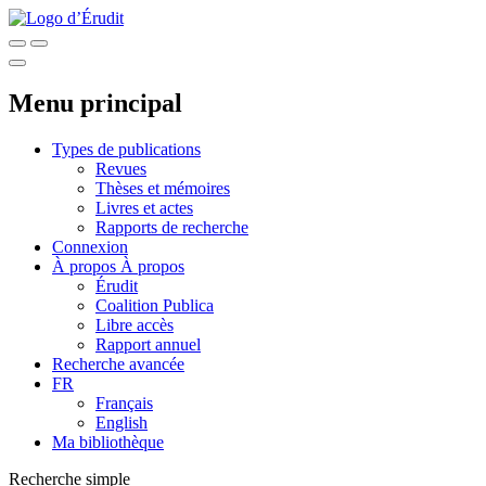
Menu principal
Types de publications
Revues
Thèses et mémoires
Livres et actes
Rapports de recherche
Connexion
À propos
À propos
Érudit
Coalition Publica
Libre accès
Rapport annuel
Recherche avancée
FR
Français
English
Ma bibliothèque
Recherche simple