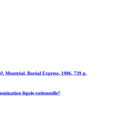
30
, Montréal, Boréal Express, 1986, 739 p.
omination légale-rationnelle?