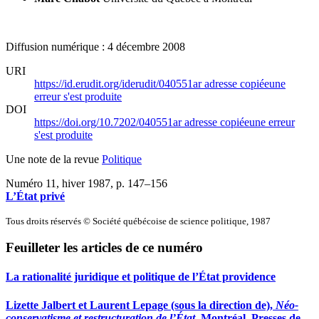
Diffusion numérique : 4 décembre 2008
URI
https://id.erudit.org/iderudit/040551ar
adresse copiée
une
erreur s'est produite
DOI
https://doi.org/10.7202/040551ar
adresse copiée
une erreur
s'est produite
Une note de la revue
Politique
Numéro 11, hiver 1987
, p. 147–156
L’État privé
Tous droits réservés © Société québécoise de science politique, 1987
Feuilleter les articles de ce numéro
La rationalité juridique et politique de l’État providence
Lizette Jalbert et Laurent Lepage (sous la direction de),
Néo-
conservatisme et restructuration de l’État
, Montréal, Presses de