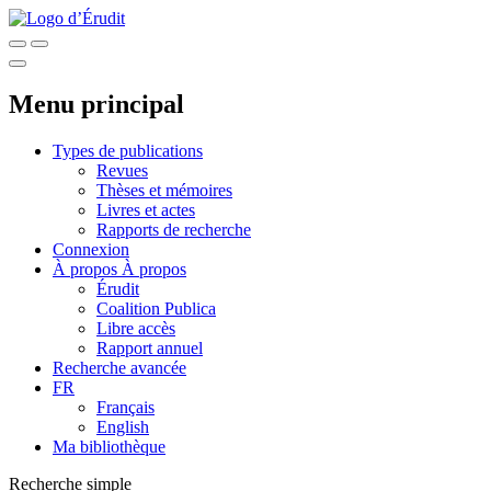
Menu principal
Types de publications
Revues
Thèses et mémoires
Livres et actes
Rapports de recherche
Connexion
À propos
À propos
Érudit
Coalition Publica
Libre accès
Rapport annuel
Recherche avancée
FR
Français
English
Ma bibliothèque
Recherche simple