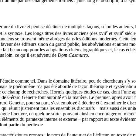
t traduite par des changements formels : jadis long et descriptif, à la sy
rture du livre et peut se décliner de multiples façons, selon les auteurs, 
e
e
t la syntaxe. Les longs titres des livres anciens (des
xvii
et
xviii
siècle
es anciens se trouvent même abrégés dans les éditions modernes. Cette ten
 faveur des éditeurs sinon du grand public, les abréviations et autres modi
e fait beaucoup pour les adaptations cinématographiques et, le cas échéant
lus loin, ce qu’il est advenu de
Dom Casmurro
.
t on l’étudie comme tel. Dans le domaine littéraire, peu de chercheurs s’y 
mais le phénomène n’a pas été abordé de façon théorique et systématique 
 ce champ de recherches. Hormis quelques études de cas, dont l’une a
de Gérard Genette font autorité en la matière. Le premier, après avoir f
Gérard Genette, pour sa part, s’est employé à décrire et à examiner le d
e
qui réunit justement tous les ensembles discursifs – mais aussi des unit
pagne l’oeuvre, en quelque sorte, pouvant ainsi en encourager ou même en 
s éléments du paratexte interne et externe – par rapport au texte évidem
font partie du péritexte.
ractéristiques propres : le nom de l’auteur et de l’éditeur, un texte de p