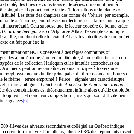
t ciblé, des titres de collections et de séries, qui contribuent à
un rôle singulier. Ils ponctuent le texte d’informations redondantes ou
isibilité. Les titres des chapitres des contes de Voltaire, par exemple,
rante à l’époque, leur adresse aux lecteurs est à la fois une marque
ail interprétatif. Cela suppose que le lecteur coopère de bonne grâce
s
Un drame bien parisien
d’Alphonse Allais, l’exemple canonique
lire, ou plutôt relire le texte d’Allais, les intertitres de son bref et
xte est fait pour être lu.
demment intentionnels. Ils obéissent à des règles communes ou
es liés à une époque, à un genre littéraire, à une collection ou à un
otypées de la collection Harlequin et les intitulés accrocheurs ou
 Au mieux peut-on reconnaître certains principes à travers une
morphosyntaxique du titre principal et du titre secondaire. Pour sa
ue le rhème – terme emprunté à Peirce – signale une caractéristique
s et parfois ambigus – Genette cite
Anicet ou le Panorama, roman
té des combinaisons est théoriquement infinie alors qu’elle est plutôt
ur longueur – et donc leur composition –, mais qui sont difficilement
tre signalées
[6]
.
 500 élèves des niveaux secondaire et collégial au Québec indique
la couverture du livre. Par ailleurs, plus de 63% des répondants disent