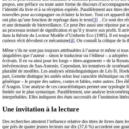
propos, une préface ou toute autre forme de discours d’accompagnement. À 
l’identité du livre et à sa réception espérée. Parallèlement aux titres des
nouvelles pour accompagner ou éclairer la lecture. Tout cet appareil titu
ont plus qu’une fonction de repérage dans le texte
[3]
. Ce sont des rés
et une demande de bienveillance. Ce peut être aussi une réponse par an
au processus textuel de signification et qu’il y trouve son profit. Il 
dans la théorie du Lecteur Modèle d’Umberto Eco (1985). Il est toujours 
curieux récit dévoilent ce mécanisme
[4]
. On connaît la critique de la 
Même s’ils ne sont pas toujours attribuables à l’auteur et même si tous 
singulières que l’auteur – sinon le traducteur ou l’éditeur – a adoptée
écrivain. Il en va ainsi pour les longs « titres-arguments » de la Renai
irrévérencieux de San-Antonio. Cependant, les tentatives de systémati
pluralité de modèles. Les analyses sémiolinguistiques de Léo H. Hoek 
part, Genette distingue les unités selon leur caractère
thématique
ou
r
générique – le propre des satires, contes et fables, entre autres. Des
d’Aragon. Une analyse de ces caractéristiques permet une typologie lin
limitée sur le plan syntaxique. Parallèlement, une analyse lexicométri
interprétables. Elles indiquent des états successifs de l’institution litt
Une invitation à la lecture
Des recherches attestent l’influence relative des titres de livres dans l
que près de quatre jeunes lecteurs sur dix (37,6 %) accordent une gran