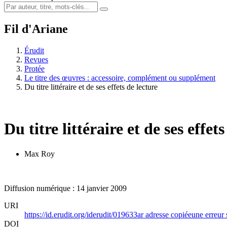
Fil d'Ariane
Érudit
Revues
Protée
Le titre des œuvres : accessoire, complément ou supplément
Du titre littéraire et de ses effets de lecture
Du titre littéraire et de ses effet
Max Roy
Diffusion numérique : 14 janvier 2009
URI
https://id.erudit.org/iderudit/019633ar
adresse copiée
une erreur 
DOI