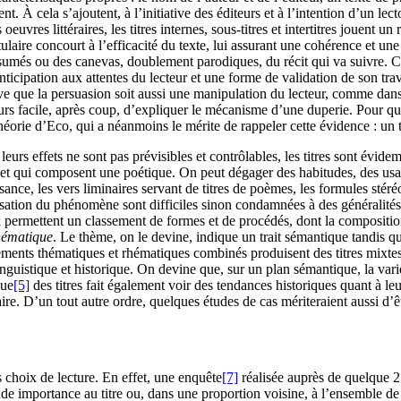
cela s’ajoutent, à l’initiative des éditeurs et à l’intention d’un lectora
 oeuvres littéraires, les titres internes, sous-titres et intertitres jouent 
laire concourt à l’efficacité du texte, lui assurant une cohérence et une l
umés ou des canevas, doublement parodiques, du récit qui va suivre. Cou
ticipation aux attentes du lecteur et une forme de validation de son trav
arrive que la persuasion soit aussi une manipulation du lecteur, comme dan
facile, après coup, d’expliquer le mécanisme d’une duperie. Pour qui sait 
théorie d’Eco, qui a néanmoins le mérite de rappeler cette évidence : un te
leurs effets ne sont pas prévisibles et contrôlables, les titres sont évi
s et qui composent une poétique. On peut dégager des habitudes, des usag
ssance, les vers liminaires servant de titres de poèmes, les formules stéré
sation du phénomène sont difficiles sinon condamnées à des généralités.
permettent un classement de formes et de procédés, dont la composition 
hématique
. Le thème, on le devine, indique un trait sémantique tandis q
 éléments thématiques et rhématiques combinés produisent des titres mixte
guistique et historique. On devine que, sur un plan sémantique, la varié
que
[5]
des titres fait également voir des tendances historiques quant à le
éraire. D’un tout autre ordre, quelques études de cas mériteraient aussi d’ê
es choix de lecture. En effet, une enquête
[7]
réalisée auprès de quelque 2
de importance au titre ou, dans une proportion voisine, à l’ensemble de 