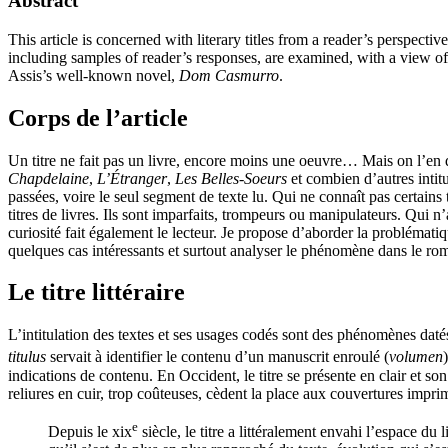
Abstract
This article is concerned with literary titles from a reader’s perspectiv
including samples of reader’s responses, are examined, with a view of
Assis’s well-known novel,
Dom Casmurro
.
Corps de l’article
Un titre ne fait pas un livre, encore moins une oeuvre… Mais on l’en d
Chapdelaine
,
L’Étranger
,
Les Belles-Soeurs
et combien d’autres intitu
passées, voire le seul segment de texte lu. Qui ne connaît pas certains 
titres de livres. Ils sont imparfaits, trompeurs ou manipulateurs. Qui 
curiosité fait également le lecteur. Je propose d’aborder la problématique
quelques cas intéressants et surtout analyser le phénomène dans le r
Le titre littéraire
L’intitulation des textes et ses usages codés sont des phénomènes datés. 
titulus
servait à identifier le contenu d’un manuscrit enroulé (
volumen
indications de contenu. En Occident, le titre se présente en clair et so
reliures en cuir, trop coûteuses, cèdent la place aux couvertures impr
e
Depuis le
xix
siècle, le titre a littéralement envahi l’espace du 