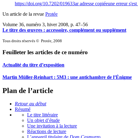
https://doi.org/10.7202/019633ar
adresse copiée
une erreur s'est
Un article de la revue
Protée
Volume 36, numéro 3, hiver 2008
, p. 47–56
Le titre des œuvres : accessoire, complément ou supplément
Tous droits réservés © Protée, 2008
Feuilleter les articles de ce numéro
Actualité du titre d’exposition
Martin Müller-Reinhart : 5M3 : une antichambre de l’Énigme
Plan de l’article
Retour au début
Résumé
Le titre littéraire
Un objet d’étude
Une invitation à la lecture
Réactions de lecture
L’appareil titulaire de
Dom Casmurro