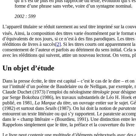
qu’il s’est de plus en plus rapproché du texte, évolution qui s’es
forme d’une phrase sans verbe, voire d’un syntagme nominal.
2002 : 599
L’appareil titulaire se réduit rarement au seul titre imprimé sur la couve
visés. Ainsi, la composition des titres varie énormément par le format e
d’équivalents de nos jours, si ce n’est à des fins parodiques. Les titr
rééditions de livres à succès
[2]
. Si les titres courts ont apparemment la
consentement de l’auteur et parfois au détriment du sens initial. Cela s
avec les rééditions qui suivent, attire un nouveau lectorat. On verra, p
Un objet d’étude
Dans la presse écrite, le titre est capital – c’est le cas de le dire – e
sur l’intitulé d’un poème de Baudelaire ou de Nelligan, par exemple, 
Claude Duchet (1973) l’emploi du néologisme
titrologie
pour désigner
par Serge Bokobza (1986), les travaux substantiels de Léo H. Hoek et 
publié, en 1981,
La Marque du titre
, un ouvrage entier sur le sujet. 
(1982) et surtout dans
Seuils
(1987). On lui doit la notion de
paratext
entourent un texte littéraire ou qui s’y rapportent. Le paratexte accom
dans le « champ littéraire » (Bourdieu, 1991). Une distinction entre le
Rappelons simplement que le titre, la préface et la couverture du livre 
Le livre peut contenir une multitude d’éléments péritextuels avec des ca