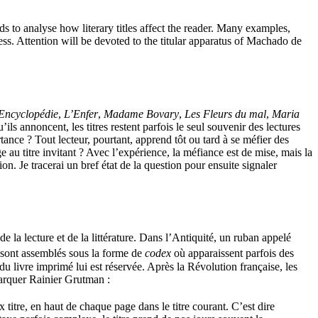
eeds to analyse how literary titles affect the reader. Many examples,
ss. Attention will be devoted to the titular apparatus of Machado de
Encyclopédie
,
L’Enfer
,
Madame Bovary
,
Les Fleurs du mal
,
Maria
ils annoncent, les titres restent parfois le seul souvenir des lectures
tance ? Tout lecteur, pourtant, apprend tôt ou tard à se méfier des
 au titre invitant ? Avec l’expérience, la méfiance est de mise, mais la
ion. Je tracerai un bref état de la question pour ensuite signaler
de la lecture et de la littérature. Dans l’Antiquité, un ruban appelé
s sont assemblés sous la forme de
codex
où apparaissent parfois des
du livre imprimé lui est réservée. Après la Révolution française, les
emarquer Rainier Grutman
:
ux titre, en haut de chaque page dans le titre courant. C’est dire