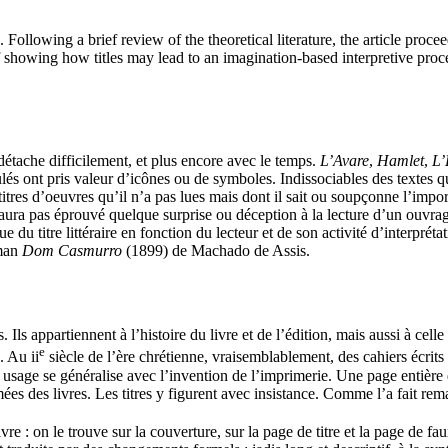
e. Following a brief review of the theoretical literature, the article proc
 showing how titles may lead to an imagination-based interpretive proce
étache difficilement, et plus encore avec le temps.
L’Avare
,
Hamlet
,
L’
lés ont pris valeur d’icônes ou de symboles. Indissociables des textes qu’
titres d’oeuvres qu’il n’a pas lues mais dont il sait ou soupçonne l’impor
n’aura pas éprouvé quelque surprise ou déception à la lecture d’un ouvrage
 du titre littéraire en fonction du lecteur et de son activité d’interprétat
oman
Dom Casmurro
(1899) de Machado de Assis.
Ils appartiennent à l’histoire du livre et de l’édition, mais aussi à celle 
e
). Au
ii
siècle de l’ère chrétienne, vraisemblablement, des cahiers écrit
n usage se généralise avec l’invention de l’imprimerie. Une page entière 
imées des livres. Les titres y figurent avec insistance. Comme l’a fait r
livre : on le trouve sur la couverture, sur la page de titre et la page de fa