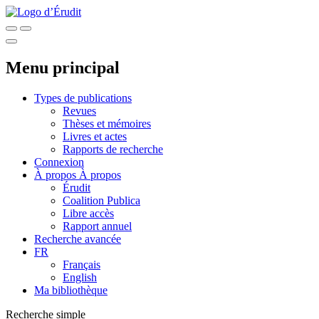
Menu principal
Types de publications
Revues
Thèses et mémoires
Livres et actes
Rapports de recherche
Connexion
À propos
À propos
Érudit
Coalition Publica
Libre accès
Rapport annuel
Recherche avancée
FR
Français
English
Ma bibliothèque
Recherche simple