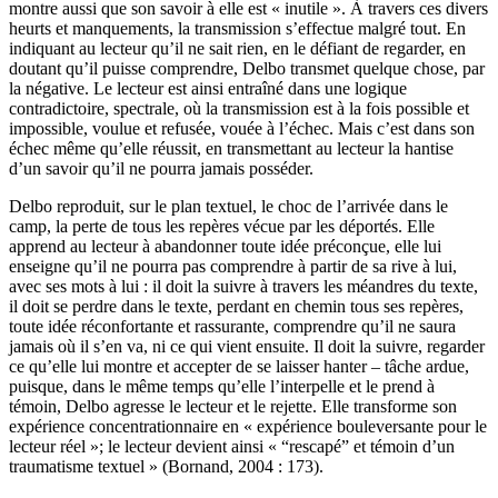
montre aussi que son savoir à elle est « inutile ». À travers ces divers
heurts et manquements, la transmission s’effectue malgré tout. En
indiquant au lecteur qu’il ne sait rien, en le défiant de regarder, en
doutant qu’il puisse comprendre, Delbo transmet quelque chose, par
la négative. Le lecteur est ainsi entraîné dans une logique
contradictoire, spectrale, où la transmission est à la fois possible et
impossible, voulue et refusée, vouée à l’échec. Mais c’est dans son
échec même qu’elle réussit, en transmettant au lecteur la hantise
d’un savoir qu’il ne pourra jamais posséder.
Delbo reproduit, sur le plan textuel, le choc de l’arrivée dans le
camp, la perte de tous les repères vécue par les déportés. Elle
apprend au lecteur à abandonner toute idée préconçue, elle lui
enseigne qu’il ne pourra pas comprendre à partir de sa rive à lui,
avec ses mots à lui : il doit la suivre à travers les méandres du texte,
il doit se perdre dans le texte, perdant en chemin tous ses repères,
toute idée réconfortante et rassurante, comprendre qu’il ne saura
jamais où il s’en va, ni ce qui vient ensuite. Il doit la suivre, regarder
ce qu’elle lui montre et accepter de se laisser hanter – tâche ardue,
puisque, dans le même temps qu’elle l’interpelle et le prend à
témoin, Delbo agresse le lecteur et le rejette. Elle transforme son
expérience concentrationnaire en « expérience bouleversante pour le
lecteur réel »; le lecteur devient ainsi « “rescapé” et témoin d’un
traumatisme textuel » (Bornand, 2004 : 173).