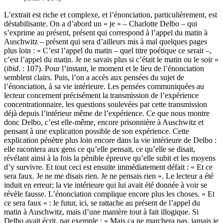
L’extrait est riche et complexe, et l’énonciation, particulièrement, est
déstabilisante. On a d’abord un « je » – Charlotte Delbo – qui
s’exprime au présent, présent qui correspond à l’appel du matin à
Auschwitz – présent qui sera d’ailleurs mis à mal quelques pages
plus loin : « C’est l’appel du matin – quel titre poétique ce serait –,
c’est l’appel du matin. Je ne savais plus si c’était le matin ou le soir »
(
ibid
. : 107). Pour l’instant, le moment et le lieu de l’énonciation
semblent clairs. Puis, l’on a accès aux pensées du sujet de
l’énonciation, à sa vie intérieure. Les pensées communiquées au
lecteur concernent précisément la transmission de l’expérience
concentrationnaire, les questions soulevées par cette transmission
déjà depuis l’intérieur même de l’expérience. Ce que nous montre
donc Delbo, c’est elle-même, encore prisonnière à Auschwitz et
pensant à une explication possible de son expérience. Cette
explication pénètre plus loin encore dans la vie intérieure de Delbo :
elle racontera aux gens ce qu’elle pensait, ce qu’elle se disait,
révélant ainsi à la fois la pénible épreuve qu’elle subit et les moyens
d’y survivre. Et tout ceci est ensuite immédiatement défait : « Et ce
sera faux. Je ne me disais rien. Je ne pensais rien ». Le lecteur a été
induit en erreur; la vie intérieure qui lui avait été donnée à voir se
révèle fausse. L’énonciation complique encore plus les choses. « Et
ce sera faux » : le futur, ici, se rattache au présent de l’appel du
matin à Auschwitz, mais d’une manière tout à fait illogique. Si
Delbo avait écrit, par exemple : « Mais ça ne marchera pas, jamais je