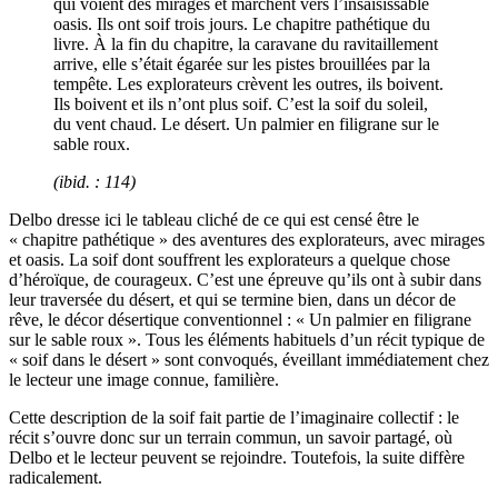
qui voient des mirages et marchent vers l’insaisissable
oasis. Ils ont soif trois jours. Le chapitre pathétique du
livre. À la fin du chapitre, la caravane du ravitaillement
arrive, elle s’était égarée sur les pistes brouillées par la
tempête. Les explorateurs crèvent les outres, ils boivent.
Ils boivent et ils n’ont plus soif. C’est la soif du soleil,
du vent chaud. Le désert. Un palmier en filigrane sur le
sable roux.
(
ibid
. : 114)
Delbo dresse ici le tableau cliché de ce qui est censé être le
« chapitre pathétique » des aventures des explorateurs, avec mirages
et oasis. La soif dont souffrent les explorateurs a quelque chose
d’héroïque, de courageux. C’est une épreuve qu’ils ont à subir dans
leur traversée du désert, et qui se termine bien, dans un décor de
rêve, le décor désertique conventionnel : « Un palmier en filigrane
sur le sable roux ». Tous les éléments habituels d’un récit typique de
« soif dans le désert » sont convoqués, éveillant immédiatement chez
le lecteur une image connue, familière.
Cette description de la soif fait partie de l’imaginaire collectif : le
récit s’ouvre donc sur un terrain commun, un savoir partagé, où
Delbo et le lecteur peuvent se rejoindre. Toutefois, la suite diffère
radicalement.