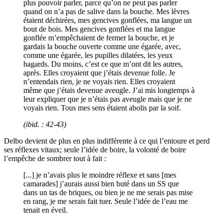
plus pouvoir parler, parce qu’on ne peut pas parler
quand on n’a pas de salive dans la bouche. Mes lèvres
étaient déchirées, mes gencives gonflées, ma langue un
bout de bois. Mes gencives gonflées et ma langue
gonflée m’empêchaient de fermer la bouche, et je
gardais la bouche ouverte comme une égarée, avec,
comme une égarée, les pupilles dilatées, les yeux
hagards. Du moins, c’est ce que m’ont dit les autres,
après. Elles croyaient que j’étais devenue folle. Je
n’entendais rien, je ne voyais rien. Elles croyaient
même que j’étais devenue aveugle. J’ai mis longtemps à
leur expliquer que je n’étais pas aveugle mais que je ne
voyais rien. Tous mes sens étaient abolis par la soif.
(
ibid
. : 42-43)
Delbo devient de plus en plus indifférente à ce qui l’entoure et perd
ses réflexes vitaux; seule l’idée de boire, la volonté de boire
l’empêche de sombrer tout à fait :
[...] je n’avais plus le moindre réflexe et sans [mes
camarades] j’aurais aussi bien buté dans un SS que
dans un tas de briques, ou bien je ne me serais pas mise
en rang, je me serais fait tuer. Seule l’idée de l’eau me
tenait en éveil.