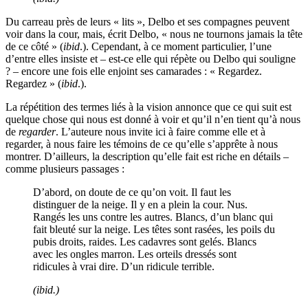
Du carreau près de leurs « lits », Delbo et ses compagnes peuvent
voir dans la cour, mais, écrit Delbo, « nous ne tournons jamais la tête
de ce côté » (
ibid
.). Cependant, à ce moment particulier, l’une
d’entre elles insiste et – est-ce elle qui répète ou Delbo qui souligne
? – encore une fois elle enjoint ses camarades : « Regardez.
Regardez » (
ibid
.).
La répétition des termes liés à la vision annonce que ce qui suit est
quelque chose qui nous est donné à voir et qu’il n’en tient qu’à nous
de
regarder
. L’auteure nous invite ici à faire comme elle et à
regarder, à nous faire les témoins de ce qu’elle s’apprête à nous
montrer. D’ailleurs, la description qu’elle fait est riche en détails –
comme plusieurs passages :
D’abord, on doute de ce qu’on voit. Il faut les
distinguer de la neige. Il y en a plein la cour. Nus.
Rangés les uns contre les autres. Blancs, d’un blanc qui
fait bleuté sur la neige. Les têtes sont rasées, les poils du
pubis droits, raides. Les cadavres sont gelés. Blancs
avec les ongles marron. Les orteils dressés sont
ridicules à vrai dire. D’un ridicule terrible.
(
ibid
.)