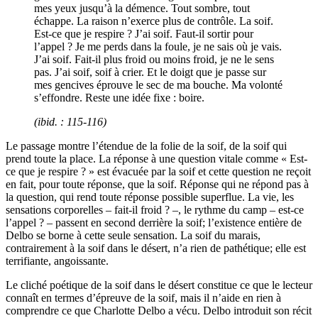
mes yeux jusqu’à la démence. Tout sombre, tout
échappe. La raison n’exerce plus de contrôle. La soif.
Est-ce que je respire ? J’ai soif. Faut-il sortir pour
l’appel ? Je me perds dans la foule, je ne sais où je vais.
J’ai soif. Fait-il plus froid ou moins froid, je ne le sens
pas. J’ai soif, soif à crier. Et le doigt que je passe sur
mes gencives éprouve le sec de ma bouche. Ma volonté
s’effondre. Reste une idée fixe : boire.
(
ibid
. : 115-116)
Le passage montre l’étendue de la folie de la soif, de la soif qui
prend toute la place. La réponse à une question vitale comme « Est-
ce que je respire ? » est évacuée par la soif et cette question ne reçoit
en fait, pour toute réponse, que la soif. Réponse qui ne répond pas à
la question, qui rend toute réponse possible superflue. La vie, les
sensations corporelles – fait-il froid ? –, le rythme du camp – est-ce
l’appel ? – passent en second derrière la soif; l’existence entière de
Delbo se borne à cette seule sensation. La soif du marais,
contrairement à la soif dans le désert, n’a rien de pathétique; elle est
terrifiante, angoissante.
Le cliché poétique de la soif dans le désert constitue ce que le lecteur
connaît en termes d’épreuve de la soif, mais il n’aide en rien à
comprendre ce que Charlotte Delbo a vécu. Delbo introduit son récit