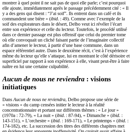
montrer à quel point il ne sait pas de quoi elle parle; c’est pourquoi
elle ajoute, immédiatement après le passage précédemment cité : « Il
y a des gens qui disent : “J’ai soif”. Ils entrent dans un café et ils
commandent une bière » (
ibid
. : 49). Comme avec l’exemple de la
soif des explorateurs dans le désert, Delbo veut ici révéler l’écart
entre son expérience et celle du lecteur. Toutefois, le procédé utilisé
dans ce dernier passage est plus offensif que celui du premier tome
où elle convoquait un cliché faisant partie de l’imaginaire collectif
afin d’amener le lecteur, à partir d’une base commune, dans un
espace référentiel autre. Dans le deuxième récit, c’est à l’expérience
même du lecteur qu’elle s’attaque, lui en montrant le côté dérisoire et
superficiel par rapport à son expérience à elle, visant peut-être à faire
naître en lui une certaine culpabilité.
Aucun de nous ne reviendra
: visions
initiatiques
Dans
Aucun de nous ne reviendra
, Delbo propose une série de
« visions » du camp censées initier le lecteur à la réalité
concentrationnaire et portant sur différents thèmes : « Le jour »
(1970a : 72-79), « La nuit » (
ibid
. : 87-94), « Dimanche » (
ibid
. :
143-151), « L’orchestre » (
ibid
. : 169-171), « Le printemps » (
ibid
. :
174-182), etc. La succession des titres des différents chapitres met
en évidence leur apparente inoffensivité. On croirait avoir affaire à