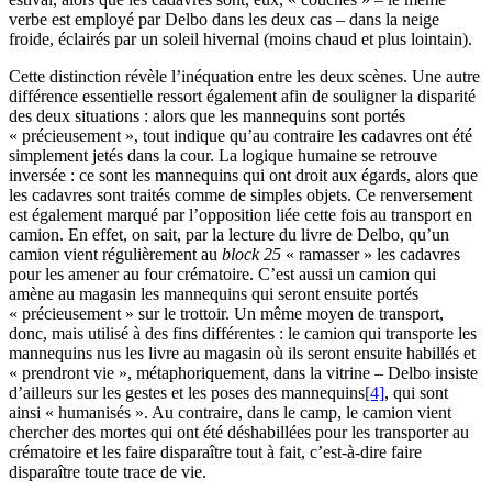
verbe est employé par Delbo dans les deux cas – dans la neige
froide, éclairés par un soleil hivernal (moins chaud et plus lointain).
Cette distinction révèle l’inéquation entre les deux scènes. Une autre
différence essentielle ressort également afin de souligner la disparité
des deux situations : alors que les mannequins sont portés
« précieusement », tout indique qu’au contraire les cadavres ont été
simplement jetés dans la cour. La logique humaine se retrouve
inversée : ce sont les mannequins qui ont droit aux égards, alors que
les cadavres sont traités comme de simples objets. Ce renversement
est également marqué par l’opposition liée cette fois au transport en
camion. En effet, on sait, par la lecture du livre de Delbo, qu’un
camion vient régulièrement au
block 25
« ramasser » les cadavres
pour les amener au four crématoire. C’est aussi un camion qui
amène au magasin les mannequins qui seront ensuite portés
« précieusement » sur le trottoir. Un même moyen de transport,
donc, mais utilisé à des fins différentes : le camion qui transporte les
mannequins nus les livre au magasin où ils seront ensuite habillés et
« prendront vie », métaphoriquement, dans la vitrine – Delbo insiste
d’ailleurs sur les gestes et les poses des mannequins
[4]
, qui sont
ainsi « humanisés ». Au contraire, dans le camp, le camion vient
chercher des mortes qui ont été déshabillées pour les transporter au
crématoire et les faire disparaître tout à fait, c’est-à-dire faire
disparaître toute trace de vie.