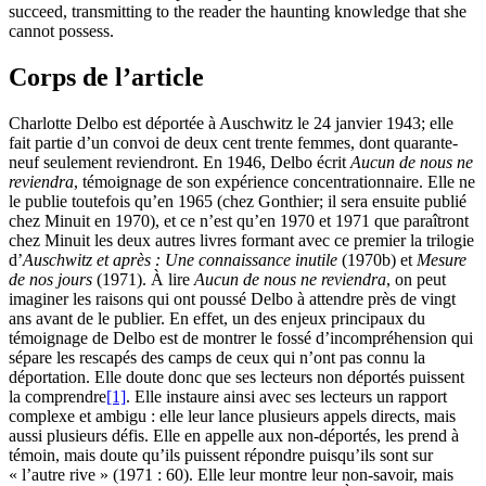
succeed, transmitting to the reader the haunting knowledge that she
cannot possess.
Corps de l’article
Charlotte Delbo est déportée à Auschwitz le 24 janvier 1943; elle
fait partie d’un convoi de deux cent trente femmes, dont quarante-
neuf seulement reviendront. En 1946, Delbo écrit
Aucun de nous ne
reviendra
, témoignage de son expérience concentrationnaire. Elle ne
le publie toutefois qu’en 1965 (chez Gonthier; il sera ensuite publié
chez Minuit en 1970), et ce n’est qu’en 1970 et 1971 que paraîtront
chez Minuit les deux autres livres formant avec ce premier la trilogie
d’
Auschwitz et après : Une connaissance inutile
(1970b) et
Mesure
de nos jours
(1971). À lire
Aucun de nous ne reviendra
, on peut
imaginer les raisons qui ont poussé Delbo à attendre près de vingt
ans avant de le publier. En effet, un des enjeux principaux du
témoignage de Delbo est de montrer le fossé d’incompréhension qui
sépare les rescapés des camps de ceux qui n’ont pas connu la
déportation. Elle doute donc que ses lecteurs non déportés puissent
la comprendre
[1]
. Elle instaure ainsi avec ses lecteurs un rapport
complexe et ambigu : elle leur lance plusieurs appels directs, mais
aussi plusieurs défis. Elle en appelle aux non-déportés, les prend à
témoin, mais doute qu’ils puissent répondre puisqu’ils sont sur
« l’autre rive » (1971 : 60). Elle leur montre leur non-savoir, mais