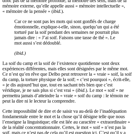
donc pas de la mémoire profonde, la mémoire des sens, mais de la
mémoire externe, qu’elle appelle aussi « mémoire intellectuelle »,
« mémoire de la pensée » (
ibid
.).
Car ce ne sont pas les mots qui sont gonflés de charge
émotionnelle, explique-t-elle, sinon, quelqu’un qui a été
torturé par la soif pendant des semaines ne pourrait plus
jamais dire : « J’ai soif. Faisons une tasse de thé ». Le
mot aussi s’est dédoublé.
(
ibid
.)
La soif du camp et la soif de l’existence quotidienne sont deux
expériences différentes, mais elles sont désignées par le même mot.
Ce n’est qu’en rêve que Delbo peut retrouver la « vraie » soif, la soif
du camp, la torture physique de la soif; « c’est pourquoi », écrit-elle,
« je dis aujourd’hui que, tout en sachant très bien que c’est
véridique, je ne sais plus si c’est vrai » (
ibid
.). Le mot « soif » ne
permettra jamais d’atteindre la « vraie » soif du camp : le témoin ne
peut la dire ni le lecteur la comprendre.
Cette impossibilité de dire et de saisir va au-delà de l’inadéquation
fondamentale entre le mot et la chose qu’il désigne telle que nous
l’enseigne la linguistique; elle est liée au caractère « extraordinaire »
de la réalité concentrationnaire. Certes, le mot « soif » n’est pas la
soif, mais ce n’est pas de cela qu’il est question ici. C’est qu’il y a