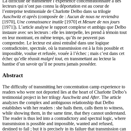
La difficulté de transmettre l’expérience concentrationnaire à des
lecteurs qui n’ont pas connu la déportation est au coeur de
l’entreprise testimoniale de Charlotte Delbo dans sa trilogie
Auschwitz et après
(composée de :
Aucun de nous ne reviendra
[1970],
Une connaissance inutile
[1970] et
Mesure de nos jours
[1971]). L’article analyse le rapport complexe et ambigu que Delbo
instaure avec ses lecteurs : elle les interpelle, les prend à témoin tout
en leur montrant, en même temps, qu’ils ne peuvent pas
comprendre. Le lecteur est ainsi entraîné dans une logique
contradictoire, spectrale, où la transmission est à la fois possible et
impossible, voulue et refusée, vouée à l’échec ; mais c’est dans cet
échec qu’elle réussit
malgré tout
, en transmettant au lecteur la
hantise d’un savoir qu’il ne pourra jamais posséder.
Abstract
The difficulty of transmitting her concentration camp experience to
readers who were not deported lies at the heart of Charlotte Delbo’s
testimonial project in her trilogy
Auschwitz and After
. The article
analyzes the complex and ambiguous relationship that Delbo
establishes with her readers : she hails them, calls them to witness,
while showing them, in the same time, that they cannot understand.
The reader is thus led into a contradictory and spectral logic, where
transmission is possible and impossible, wanted and refused,
destined to fail ; but it is precisely in its failure that transmission can