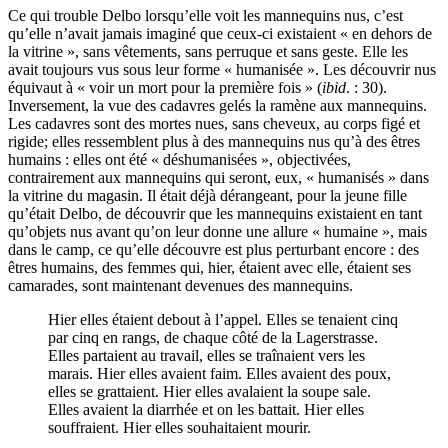
Ce qui trouble Delbo lorsqu’elle voit les mannequins nus, c’est
qu’elle n’avait jamais imaginé que ceux-ci existaient « en dehors de
la vitrine », sans vêtements, sans perruque et sans geste. Elle les
avait toujours vus sous leur forme « humanisée ». Les découvrir nus
équivaut à « voir un mort pour la première fois » (
ibid
. : 30).
Inversement, la vue des cadavres gelés la ramène aux mannequins.
Les cadavres sont des mortes nues, sans cheveux, au corps figé et
rigide; elles ressemblent plus à des mannequins nus qu’à des êtres
humains : elles ont été « déshumanisées », objectivées,
contrairement aux mannequins qui seront, eux, « humanisés » dans
la vitrine du magasin. Il était déjà dérangeant, pour la jeune fille
qu’était Delbo, de découvrir que les mannequins existaient en tant
qu’objets nus avant qu’on leur donne une allure « humaine », mais
dans le camp, ce qu’elle découvre est plus perturbant encore : des
êtres humains, des femmes qui, hier, étaient avec elle, étaient ses
camarades, sont maintenant devenues des mannequins.
Hier elles étaient debout à l’appel. Elles se tenaient cinq
par cinq en rangs, de chaque côté de la Lagerstrasse.
Elles partaient au travail, elles se traînaient vers les
marais. Hier elles avaient faim. Elles avaient des poux,
elles se grattaient. Hier elles avalaient la soupe sale.
Elles avaient la diarrhée et on les battait. Hier elles
souffraient. Hier elles souhaitaient mourir.