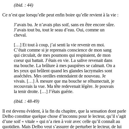
(
ibid
. : 44)
Ce n’est que lorsqu’elle peut enfin boire qu’elle revient à la vie :
J’avais bu. Je n’avais plus soif, sans en être encore sûre.
J’avais tout bu, tout le seau d’eau. Oui, comme un
cheval.
[…] Et tout à coup, j’ai senti la vie revenir en moi.
C’était comme si je reprenais conscience de mon sang
qui circulait, de mes poumons qui respiraient, de mon
coeur qui battait. J’étais en vie. La salive revenait dans
ma bouche. La brûlure à mes paupières se calmait. On a
les yeux qui brûlent quand les glandes lacrymales sont
asséchées. Mes oreilles entendaient de nouveau. Je
vivais. […] À mesure que ma bouche se réhumectait, je
recouvrais la vue. Ma tête redevenait légère. Je pouvais
la tenir droite. […] J’étais guérie.
(
ibid
. : 48-49)
Il est devenu évident, à la fin du chapitre, que la sensation dont parle
Delbo constitue quelque chose d’inconnu pour le lecteur, qu’il s’agit
d’une soif « vitale » qui n’a rien à voir avec celle qu’il connaît au
quotidien. Mais Delbo veut s’assurer de perturber le lecteur, de lui