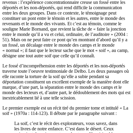
revenus : l’expérience concentrationnaire creuse un fossé entre les
déportés et les non-déportés, qui rend difficile la communication
entre les deux groupes. Dans ce contexte, le témoignage peut
constituer un pont entre le témoin et les autres, entre le monde des
revenants et le monde des vivants. Et c’est au témoin, comme le
souligne Marie Bornand, que revient la tâche de « faire la jonction
entre le monde qu’il a vu et celui, ordinaire, de l’auditoire » (2004 :
51). Mais on ne peut faire ce pont qu’en montrant d’abord qu’il y a
un fossé, un décalage entre le monde des camps et le monde
« normal »; il faut que le lecteur sache que le mot « soif », au camp,
désigne une tout autre soif que celle qu’il connaît.
Le fossé d’incompréhension entre les déportés et les non-déportés
traverse toute l’oeuvre testimoniale de Delbo. Les deux passages où
elle raconte la torture de la soif qu’elle a subie pendant sa
déportation constituent un excellent exemple de la manière dont elle
marque, d’une part, la séparation entre le monde des camps et le
monde des lecteurs et, d’autre part, le dédoublement des mots qui est
inextricablement lié à une telle scission.
Le premier exemple est un récit tiré du premier tome et intitulé « La
soif » (1970a : 114-123). Il débute par le paragraphe suivant :
La soif, c’est le récit des explorateurs, vous savez, dans
les livres de notre enfance. C’est dans le désert. Ceux