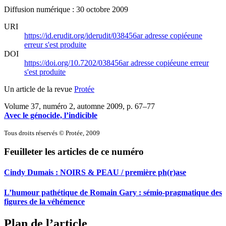
Diffusion numérique : 30 octobre 2009
URI
https://id.erudit.org/iderudit/038456ar
adresse copiée
une
erreur s'est produite
DOI
https://doi.org/10.7202/038456ar
adresse copiée
une erreur
s'est produite
Un article de la revue
Protée
Volume 37, numéro 2, automne 2009
, p. 67–77
Avec le génocide, l’indicible
Tous droits réservés © Protée, 2009
Feuilleter les articles de ce numéro
Cindy Dumais : NOIRS & PEAU / première ph(r)ase
L’humour pathétique de Romain Gary : sémio-pragmatique des
figures de la véhémence
Plan de l’article