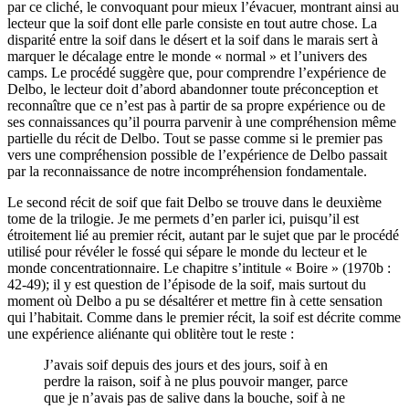
par ce cliché, le convoquant pour mieux l’évacuer, montrant ainsi au
lecteur que la soif dont elle parle consiste en tout autre chose. La
disparité entre la soif dans le désert et la soif dans le marais sert à
marquer le décalage entre le monde « normal » et l’univers des
camps. Le procédé suggère que, pour comprendre l’expérience de
Delbo, le lecteur doit d’abord abandonner toute préconception et
reconnaître que ce n’est pas à partir de sa propre expérience ou de
ses connaissances qu’il pourra parvenir à une compréhension même
partielle du récit de Delbo. Tout se passe comme si le premier pas
vers une compréhension possible de l’expérience de Delbo passait
par la reconnaissance de notre incompréhension fondamentale.
Le second récit de soif que fait Delbo se trouve dans le deuxième
tome de la trilogie. Je me permets d’en parler ici, puisqu’il est
étroitement lié au premier récit, autant par le sujet que par le procédé
utilisé pour révéler le fossé qui sépare le monde du lecteur et le
monde concentrationnaire. Le chapitre s’intitule « Boire » (1970b :
42-49); il y est question de l’épisode de la soif, mais surtout du
moment où Delbo a pu se désaltérer et mettre fin à cette sensation
qui l’habitait. Comme dans le premier récit, la soif est décrite comme
une expérience aliénante qui oblitère tout le reste :
J’avais soif depuis des jours et des jours, soif à en
perdre la raison, soif à ne plus pouvoir manger, parce
que je n’avais pas de salive dans la bouche, soif à ne