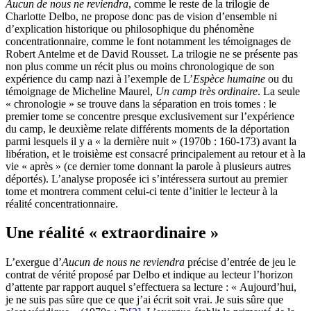
Aucun de nous ne reviendra
, comme le reste de la trilogie de
Charlotte Delbo, ne propose donc pas de vision d’ensemble ni
d’explication historique ou philosophique du phénomène
concentrationnaire, comme le font notamment les témoignages de
Robert Antelme et de David Rousset. La trilogie ne se présente pas
non plus comme un récit plus ou moins chronologique de son
expérience du camp nazi à l’exemple de L’
Espèce humaine
ou du
témoignage de Micheline Maurel,
Un camp très ordinaire
. La seule
« chronologie » se trouve dans la séparation en trois tomes : le
premier tome se concentre presque exclusivement sur l’expérience
du camp, le deuxième relate différents moments de la déportation
parmi lesquels il y a « la dernière nuit » (1970b : 160-173) avant la
libération, et le troisième est consacré principalement au retour et à la
vie « après » (ce dernier tome donnant la parole à plusieurs autres
déportés). L’analyse proposée ici s’intéressera surtout au premier
tome et montrera comment celui-ci tente d’initier le lecteur à la
réalité concentrationnaire.
Une réalité « extraordinaire »
L’exergue d’
Aucun de nous ne reviendra
précise d’entrée de jeu le
contrat de vérité proposé par Delbo et indique au lecteur l’horizon
d’attente par rapport auquel s’effectuera sa lecture : « Aujourd’hui,
je ne suis pas sûre que ce que j’ai écrit soit vrai. Je suis sûre que