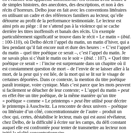
de simples histoires, des anecdotes, des descriptions, et non à des
récits d’horreurs. Delbo joue en fait avec les conventions littéraires
en utilisant un cadre et des références familiers au lecteur, qu’elle
détourne au profit de la performance testimoniale. Le lecteur est
ainsi pris au piège : il ne s’attend pas à la violence qui se cache
derrière les titres inoffensifs et banals des récits. Un exemple
particulièrement significatif se trouve dans le récit « Le matin » (
ibid
.
: 100-110), où Delbo décrit l’appel du matin, un matin d’hiver, qui a
lieu pendant qu’il fait encore nuit et dure des heures : « C’est l’appel
du matin – quel titre poétique ce serait –, c’est l’appel du matin. Je
ne savais plus si c’était le matin ou le soir » (
ibid
. : 107). « Quel titre
poétique ce serait » : l’incise est surprenante dans un chapitre où il
est constamment question de mort – de l’envie de se laisser aller à la
mort, de la peur qui y est liée, de la mort qui se lit sur le visage de
certaines déportées. Dans ce contexte, la mention du titre poétique
paraît ironique, voire cynique. Mais c’est parce que les mots peuvent
si facilement se détacher de leur contexte; « L’appel du matin »
peut
en effet être un titre poétique, de la même manière qu’un titre
« poétique » comme « Le printemps »
peut
être utilisé pour décrire
le printemps à Auschwitz. La rencontre de deux univers – poétique
ou littéraire d’un côté, concentrationnaire de l’autre – produit un
choc qui, certes, déstabilise le lecteur, mais qui est aussi révélateur,
chez Delbo, de la difficulté à écrire sur les camps, du défi constant
auquel elle est confrontée pour tenter de transmettre au lecteur non
initié la réalité concentrationnaire.