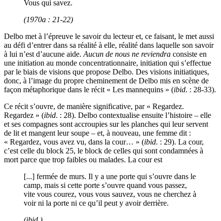
Vous qui savez.
(1970a : 21-22)
Delbo met à l’épreuve le savoir du lecteur et, ce faisant, le met aussi
au défi d’entrer dans sa réalité à elle, réalité dans laquelle son savoir
à lui n’est d’aucune aide.
Aucun de nous ne reviendra
consiste en
une initiation au monde concentrationnaire, initiation qui s’effectue
par le biais de visions que propose Delbo. Des visions initiatiques,
donc, à l’image du propre cheminement de Delbo mis en scène de
façon métaphorique dans le récit « Les mannequins » (
ibid
. : 28-33).
Ce récit s’ouvre, de manière significative, par « Regardez.
Regardez » (
ibid
. : 28). Delbo contextualise ensuite l’histoire – elle
et ses compagnes sont accroupies sur les planches qui leur servent
de lit et mangent leur soupe – et, à nouveau, une femme dit :
« Regardez, vous avez vu, dans la cour… » (
ibid
. : 29). La cour,
c’est celle du block 25, le block de celles qui sont condamnées à
mort parce que trop faibles ou malades. La cour est
[...] fermée de murs. Il y a une porte qui s’ouvre dans le
camp, mais si cette porte s’ouvre quand vous passez,
vite vous courez, vous vous sauvez, vous ne cherchez à
voir ni la porte ni ce qu’il peut y avoir derrière.
(
ibid
.)