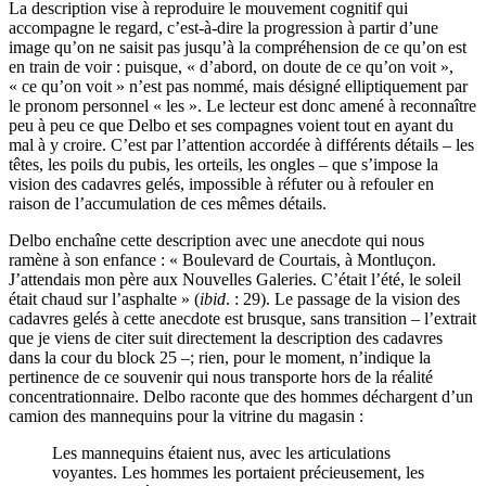
La description vise à reproduire le mouvement cognitif qui
accompagne le regard, c’est-à-dire la progression à partir d’une
image qu’on ne saisit pas jusqu’à la compréhension de ce qu’on est
en train de voir : puisque, « d’abord, on doute de ce qu’on voit »,
« ce qu’on voit » n’est pas nommé, mais désigné elliptiquement par
le pronom personnel « les ». Le lecteur est donc amené à reconnaître
peu à peu ce que Delbo et ses compagnes voient tout en ayant du
mal à y croire. C’est par l’attention accordée à différents détails – les
têtes, les poils du pubis, les orteils, les ongles – que s’impose la
vision des cadavres gelés, impossible à réfuter ou à refouler en
raison de l’accumulation de ces mêmes détails.
Delbo enchaîne cette description avec une anecdote qui nous
ramène à son enfance : « Boulevard de Courtais, à Montluçon.
J’attendais mon père aux Nouvelles Galeries. C’était l’été, le soleil
était chaud sur l’asphalte » (
ibid
. : 29). Le passage de la vision des
cadavres gelés à cette anecdote est brusque, sans transition – l’extrait
que je viens de citer suit directement la description des cadavres
dans la cour du block 25 –; rien, pour le moment, n’indique la
pertinence de ce souvenir qui nous transporte hors de la réalité
concentrationnaire. Delbo raconte que des hommes déchargent d’un
camion des mannequins pour la vitrine du magasin :
Les mannequins étaient nus, avec les articulations
voyantes. Les hommes les portaient précieusement, les