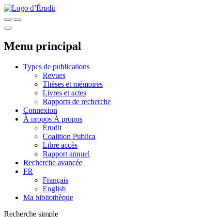
Menu principal
Types de publications
Revues
Thèses et mémoires
Livres et actes
Rapports de recherche
Connexion
À propos
À propos
Érudit
Coalition Publica
Libre accès
Rapport annuel
Recherche avancée
FR
Français
English
Ma bibliothèque
Recherche simple