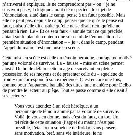
n’arriverai à expliquer, ils ne comprendront pas » ou « je ne
survivrai pas », la logique aurait été respectée : le sujet de
l’énonciation, situé dans le camp, pense à un futur possible. Mais
elle ne peut pas, depuis le camp, penser que ce qu’elle pense est
faux, puisqu’elle dit ensuite qu’elle ne se disait rien, qu’elle ne
pensait à rien. Le « Et ce sera faux » annule tout ce qui précède,
autant sur le plan du contenu que sur celui de l’énonciation. La
première situation d’énonciation – « je », dans le camp, pendant
l’appel du matin – est une mise en scène.
Cette mise en scène est celle du témoin héroïque, courageux, motivé
par une volonté de survivre. La « fausse » mise en scène permet
ainsi à Delbo de défaire cette image de survivant en pleine
possession de ses moyens et de présenter celle du « squelette de
froid » qui correspond à son expérience. C’est encore une fois,
comme pour l’apparente banalité des titres, une manière pour Delbo
de prendre le lecteur au piège. Tout se passe comme si elle disait à
ses lecteurs :
Vous vous attendez à un récit héroïque, à un
personnage de témoin animé par la volonté de survivre.
Voilà, je vous en donne, mais c’est du faux, du toc. Un
tel récit de cette situation (l’appel du matin) n’est pas
possible, j’étais « un squelette de froid », sans pensée,
sans motivation, bref, sans vie intérieure; je ne