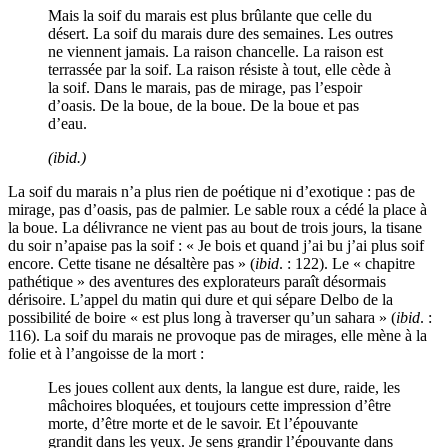
Mais la soif du marais est plus brûlante que celle du
désert. La soif du marais dure des semaines. Les outres
ne viennent jamais. La raison chancelle. La raison est
terrassée par la soif. La raison résiste à tout, elle cède à
la soif. Dans le marais, pas de mirage, pas l’espoir
d’oasis. De la boue, de la boue. De la boue et pas
d’eau.
(
ibid
.)
La soif du marais n’a plus rien de poétique ni d’exotique : pas de
mirage, pas d’oasis, pas de palmier. Le sable roux a cédé la place à
la boue. La délivrance ne vient pas au bout de trois jours, la tisane
du soir n’apaise pas la soif : « Je bois et quand j’ai bu j’ai plus soif
encore. Cette tisane ne désaltère pas » (
ibid
. : 122). Le « chapitre
pathétique » des aventures des explorateurs paraît désormais
dérisoire. L’appel du matin qui dure et qui sépare Delbo de la
possibilité de boire « est plus long à traverser qu’un sahara » (
ibid
. :
116). La soif du marais ne provoque pas de mirages, elle mène à la
folie et à l’angoisse de la mort :
Les joues collent aux dents, la langue est dure, raide, les
mâchoires bloquées, et toujours cette impression d’être
morte, d’être morte et de le savoir. Et l’épouvante
grandit dans les yeux. Je sens grandir l’épouvante dans