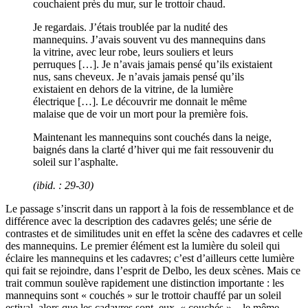
couchaient près du mur, sur le trottoir chaud.
Je regardais. J’étais troublée par la nudité des
mannequins. J’avais souvent vu des mannequins dans
la vitrine, avec leur robe, leurs souliers et leurs
perruques […]. Je n’avais jamais pensé qu’ils existaient
nus, sans cheveux. Je n’avais jamais pensé qu’ils
existaient en dehors de la vitrine, de la lumière
électrique […]. Le découvrir me donnait le même
malaise que de voir un mort pour la première fois.
Maintenant les mannequins sont couchés dans la neige,
baignés dans la clarté d’hiver qui me fait ressouvenir du
soleil sur l’asphalte.
(
ibid
. : 29-30)
Le passage s’inscrit dans un rapport à la fois de ressemblance et de
différence avec la description des cadavres gelés; une série de
contrastes et de similitudes unit en effet la scène des cadavres et celle
des mannequins. Le premier élément est la lumière du soleil qui
éclaire les mannequins et les cadavres; c’est d’ailleurs cette lumière
qui fait se rejoindre, dans l’esprit de Delbo, les deux scènes. Mais ce
trait commun soulève rapidement une distinction importante : les
mannequins sont « couchés » sur le trottoir chauffé par un soleil
estival, alors que les cadavres sont, eux, « couchés » – le même