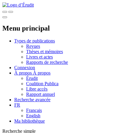
Menu principal
Types de publications
Revues
Thèses et mémoires
Livres et actes
Rapports de recherche
Connexion
À propos
À propos
Érudit
Coalition Publica
Libre accès
Rapport annuel
Recherche avancée
FR
Français
English
Ma bibliothèque
Recherche simple