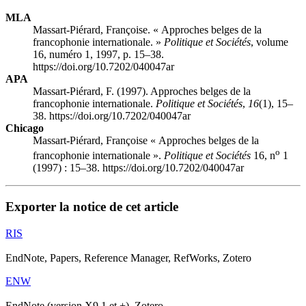
MLA
Massart-Piérard, Françoise. « Approches belges de la
francophonie internationale. »
Politique et Sociétés
, volume
16, numéro 1, 1997, p. 15–38.
https://doi.org/10.7202/040047ar
APA
Massart-Piérard, F. (1997). Approches belges de la
francophonie internationale.
Politique et Sociétés
,
16
(1), 15–
38. https://doi.org/10.7202/040047ar
Chicago
Massart-Piérard, Françoise « Approches belges de la
o
francophonie internationale ».
Politique et Sociétés
16, n
1
(1997) : 15–38. https://doi.org/10.7202/040047ar
Exporter la notice de cet article
RIS
EndNote, Papers, Reference Manager, RefWorks, Zotero
ENW
EndNote (version X9.1 et +), Zotero