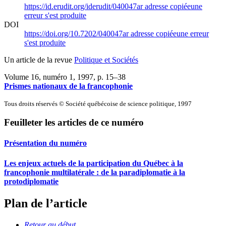
https://id.erudit.org/iderudit/040047ar
adresse copiée
une
erreur s'est produite
DOI
https://doi.org/10.7202/040047ar
adresse copiée
une erreur
s'est produite
Un article de la revue
Politique et Sociétés
Volume 16, numéro 1, 1997
, p. 15–38
Prismes nationaux de la francophonie
Tous droits réservés © Société québécoise de science politique, 1997
Feuilleter les articles de ce numéro
Présentation du numéro
Les enjeux actuels de la participation du Québec à la
francophonie multilatérale : de la paradiplomatie à la
protodiplomatie
Plan de l’article
Retour au début