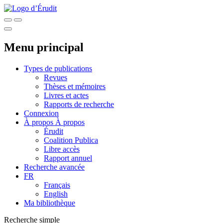
Menu principal
Types de publications
Revues
Thèses et mémoires
Livres et actes
Rapports de recherche
Connexion
À propos
À propos
Érudit
Coalition Publica
Libre accès
Rapport annuel
Recherche avancée
FR
Français
English
Ma bibliothèque
Recherche simple