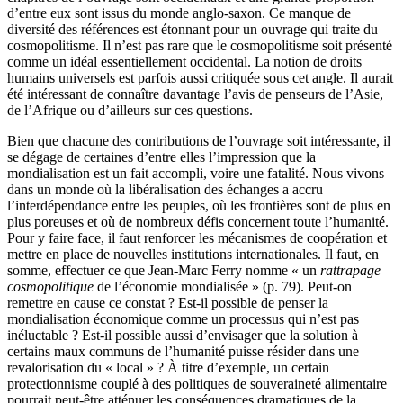
d’entre eux sont issus du monde anglo-saxon. Ce manque de
diversité des références est étonnant pour un ouvrage qui traite du
cosmopolitisme. Il n’est pas rare que le cosmopolitisme soit présenté
comme un idéal essentiellement occidental. La notion de droits
humains universels est parfois aussi critiquée sous cet angle. Il aurait
été intéressant de connaître davantage l’avis de penseurs de l’Asie,
de l’Afrique ou d’ailleurs sur ces questions.
Bien que chacune des contributions de l’ouvrage soit intéressante, il
se dégage de certaines d’entre elles l’impression que la
mondialisation est un fait accompli, voire une fatalité. Nous vivons
dans un monde où la libéralisation des échanges a accru
l’interdépendance entre les peuples, où les frontières sont de plus en
plus poreuses et où de nombreux défis concernent toute l’humanité.
Pour y faire face, il faut renforcer les mécanismes de coopération et
mettre en place de nouvelles institutions internationales. Il faut, en
somme, effectuer ce que Jean-Marc Ferry nomme « un
rattrapage
cosmopolitique
de l’économie mondialisée » (p. 79). Peut-on
remettre en cause ce constat ? Est-il possible de penser la
mondialisation économique comme un processus qui n’est pas
inéluctable ? Est-il possible aussi d’envisager que la solution à
certains maux communs de l’humanité puisse résider dans une
revalorisation du « local » ? À titre d’exemple, un certain
protectionnisme couplé à des politiques de souveraineté alimentaire
pourrait peut-être atténuer les conséquences dramatiques de la