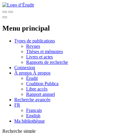
Menu principal
Types de publications
Revues
Thèses et mémoires
Livres et actes
Rapports de recherche
Connexion
À propos
À propos
Érudit
Coalition Publica
Libre accès
Rapport annuel
Recherche avancée
FR
Français
English
Ma bibliothèque
Recherche simple