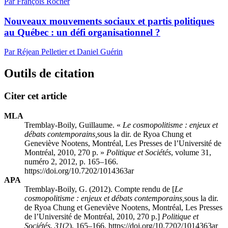
Par François Rocher
Nouveaux mouvements sociaux et partis politiques
au Québec : un défi organisationnel ?
Par Réjean Pelletier et Daniel Guérin
Outils de citation
Citer cet article
MLA
Tremblay-Boily, Guillaume. «
Le cosmopolitisme : enjeux et
débats contemporains,
sous la dir. de Ryoa Chung et
Geneviève Nootens, Montréal, Les Presses de l’Université de
Montréal, 2010, 270 p. »
Politique et Sociétés
, volume 31,
numéro 2, 2012, p. 165–166.
https://doi.org/10.7202/1014363ar
APA
Tremblay-Boily, G. (2012). Compte rendu de [
Le
cosmopolitisme : enjeux et débats contemporains,
sous la dir.
de Ryoa Chung et Geneviève Nootens, Montréal, Les Presses
de l’Université de Montréal, 2010, 270 p.]
Politique et
Sociétés
,
31
(2), 165–166. https://doi.org/10.7202/1014363ar