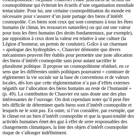
cosmopolitisme qui éviterait les écueils d’une organisation mondiale
tentaculaire. Pour lui, une certaine cosmopolitisation du monde est
nécessaire pour s’assurer d’un juste partage des biens d’intérêt
cosmopolite. Ces biens sont ceux qui sont communs à tous les êtres
humains (le climat, les ressources naturelles) ou qui ont une valeur
pour tous les êtres humains (les droits fondamentaux, par exemple),
par opposition à ceux dont la valeur est relative à une culture (la
Légion d’honneur, un permis de conduire). Grâce à un charmant
« apologue des hydrophiles », Chauvier démontre que divers
mécanismes peuvent être établis pour permettre une juste allocation
des biens d’intérêt cosmopolite sans pour autant sacrifier le
pluralisme politique. Il propose un cosmopolitisme résiduel, en ce
sens que les différentes unités politiques pourraient « continuer de
réglementer la vie sociale sur la base de conventions et de valeurs
locales, dès lors que cette règlementation n’a pas d’effets externes
négatifs sur l’allocation des biens humains au reste de l’humanité »
(p. 49). La contribution de Chauvier est sans doute une des plus
intéressantes de l’ouvrage. On doit cependant noter qu’il peut être
très difficile de déterminer quels biens sont d’intérêt cosmopolite et
lesquels ne le sont pas. En outre, si l’on considère, par exemple, que
le climat est un bien d’intérêt cosmopolite et que la quasi-totalité des
activités humaines émet des gaz à effet de serre responsables des
changements climatiques, la liste des objets d’intérêt cosmopolite
risque de s’allonger indéfiniment.