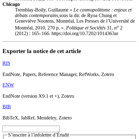
Chicago
Tremblay-Boily, Guillaume «
Le cosmopolitisme : enjeux et
débats contemporains,
sous la dir. de Ryoa Chung et
Geneviève Nootens, Montréal, Les Presses de l’Université de
o
Montréal, 2010, 270 p. ».
Politique et Sociétés
31, n
2
(2012) : 165–166. https://doi.org/10.7202/1014363ar
Exporter la notice de cet article
RIS
EndNote, Papers, Reference Manager, RefWorks, Zotero
ENW
EndNote (version X9.1 et +), Zotero
BIB
BibTeX, JabRef, Mendeley, Zotero
S’inscrire à l’infolettre d’Érudit