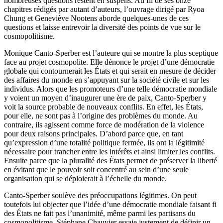
nombreuses questions restent en suspens. Au fil de ses onze
chapitres rédigés par autant d’auteurs, l’ouvrage dirigé par Ryoa
Chung et Geneviève Nootens aborde quelques-unes de ces
questions et laisse entrevoir la diversité des points de vue sur le
cosmopolitisme.
Monique Canto-Sperber est l’auteure qui se montre la plus sceptique
face au projet cosmopolite. Elle dénonce le projet d’une démocratie
globale qui contournerait les États et qui serait en mesure de décider
des affaires du monde en s’appuyant sur la société civile et sur les
individus. Alors que les promoteurs d’une telle démocratie mondiale
y voient un moyen d’inaugurer une ère de paix, Canto-Sperber y
voit la source probable de nouveaux conflits. En effet, les États,
pour elle, ne sont pas à l’origine des problèmes du monde. Au
contraire, ils agissent comme force de modération de la violence
pour deux raisons principales. D’abord parce que, en tant
qu’expression d’une totalité politique fermée, ils ont la légitimité
nécessaire pour trancher entre les intérêts et ainsi limiter les conflits.
Ensuite parce que la pluralité des États permet de préserver la liberté
en évitant que le pouvoir soit concentré au sein d’une seule
organisation qui se déploierait à l’échelle du monde.
Canto-Sperber soulève des préoccupations légitimes. On peut
toutefois lui objecter que l’idée d’une démocratie mondiale faisant fi
des États ne fait pas l’unanimité, même parmi les partisans du
cosmopolitisme. Stéphane Chauvier essaie justement de définir un