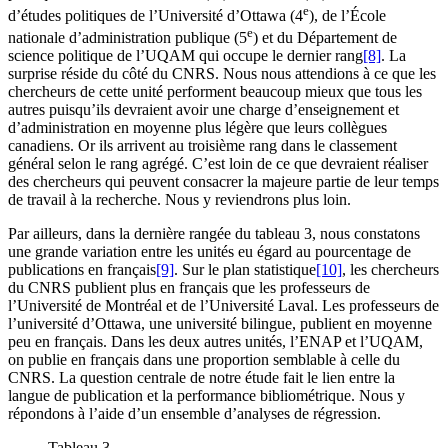
e
d’études politiques de l’Université d’Ottawa (4
), de l’École
e
nationale d’administration publique (5
) et du Département de
science politique de l’UQAM qui occupe le dernier rang
[8]
. La
surprise réside du côté du CNRS. Nous nous attendions à ce que les
chercheurs de cette unité performent beaucoup mieux que tous les
autres puisqu’ils devraient avoir une charge d’enseignement et
d’administration en moyenne plus légère que leurs collègues
canadiens. Or ils arrivent au troisième rang dans le classement
général selon le rang agrégé. C’est loin de ce que devraient réaliser
des chercheurs qui peuvent consacrer la majeure partie de leur temps
de travail à la recherche. Nous y reviendrons plus loin.
Par ailleurs, dans la dernière rangée du tableau 3, nous constatons
une grande variation entre les unités eu égard au pourcentage de
publications en français
[9]
. Sur le plan statistique
[10]
, les chercheurs
du CNRS publient plus en français que les professeurs de
l’Université de Montréal et de l’Université Laval. Les professeurs de
l’université d’Ottawa, une université bilingue, publient en moyenne
peu en français. Dans les deux autres unités, l’ENAP et l’UQAM,
on publie en français dans une proportion semblable à celle du
CNRS. La question centrale de notre étude fait le lien entre la
langue de publication et la performance bibliométrique. Nous y
répondons à l’aide d’un ensemble d’analyses de régression.
Tableau 3