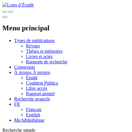
Menu principal
Types de publications
Revues
Thèses et mémoires
Livres et actes
Rapports de recherche
Connexion
À propos
À propos
Érudit
Coalition Publica
Libre accès
Rapport annuel
Recherche avancée
FR
Français
English
Ma bibliothèque
Recherche simple