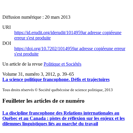
Diffusion numérique : 20 mars 2013
URI
https://id.erudit.org/iderudit/1014959ar
adresse copiée
une
erreur s'est produite
DOI
https://doi.org/10.7202/1014959ar
adresse copiée
une erreur
s'est produite
Un article de la revue
Politique et Sociétés
Volume 31, numéro 3, 2012
, p. 39–65
La science politique francophone. Défis et trajectoires
Tous droits réservés © Société québécoise de science politique, 2013
Feuilleter les articles de ce numéro
La discipline francophone des Relations internationales au
Québec et au Canada : pistes de réflexion sur les enjeux et les
dilemmes linguistiques liés au marché du travail