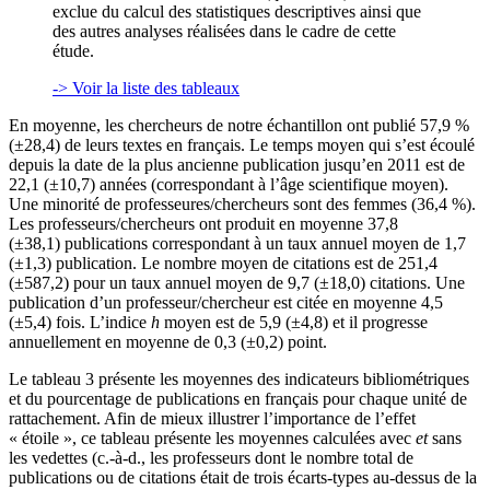
exclue du calcul des statistiques descriptives ainsi que
des autres analyses réalisées dans le cadre de cette
étude.
-> Voir la liste des tableaux
En moyenne, les chercheurs de notre échantillon ont publié 57,9 %
(±28,4) de leurs textes en français. Le temps moyen qui s’est écoulé
depuis la date de la plus ancienne publication jusqu’en 2011 est de
22,1 (±10,7) années (correspondant à l’âge scientifique moyen).
Une minorité de professeures/chercheurs sont des femmes (36,4 %).
Les professeurs/chercheurs ont produit en moyenne 37,8
(±38,1) publications correspondant à un taux annuel moyen de 1,7
(±1,3) publication. Le nombre moyen de citations est de 251,4
(±587,2) pour un taux annuel moyen de 9,7 (±18,0) citations. Une
publication d’un professeur/chercheur est citée en moyenne 4,5
(±5,4) fois. L’indice
h
moyen est de 5,9 (±4,8) et il progresse
annuellement en moyenne de 0,3 (±0,2) point.
Le tableau 3 présente les moyennes des indicateurs bibliométriques
et du pourcentage de publications en français pour chaque unité de
rattachement. Afin de mieux illustrer l’importance de l’effet
« étoile », ce tableau présente les moyennes calculées avec
et
sans
les vedettes (c.-à-d., les professeurs dont le nombre total de
publications ou de citations était de trois écarts-types au-dessus de la