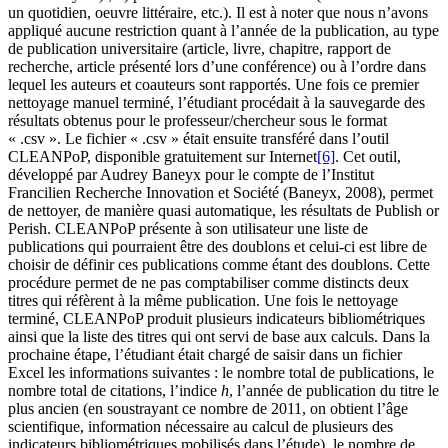
un quotidien, oeuvre littéraire, etc.). Il est à noter que nous n’avons
appliqué aucune restriction quant à l’année de la publication, au type
de publication universitaire (article, livre, chapitre, rapport de
recherche, article présenté lors d’une conférence) ou à l’ordre dans
lequel les auteurs et coauteurs sont rapportés. Une fois ce premier
nettoyage manuel terminé, l’étudiant procédait à la sauvegarde des
résultats obtenus pour le professeur/chercheur sous le format
« .csv ». Le fichier « .csv » était ensuite transféré dans l’outil
CLEANPoP, disponible gratuitement sur Internet
[6]
. Cet outil,
développé par Audrey Baneyx pour le compte de l’Institut
Francilien Recherche Innovation et Société (Baneyx, 2008), permet
de nettoyer, de manière quasi automatique, les résultats de Publish or
Perish. CLEANPoP présente à son utilisateur une liste de
publications qui pourraient être des doublons et celui-ci est libre de
choisir de définir ces publications comme étant des doublons. Cette
procédure permet de ne pas comptabiliser comme distincts deux
titres qui réfèrent à la même publication. Une fois le nettoyage
terminé, CLEANPoP produit plusieurs indicateurs bibliométriques
ainsi que la liste des titres qui ont servi de base aux calculs. Dans la
prochaine étape, l’étudiant était chargé de saisir dans un fichier
Excel les informations suivantes : le nombre total de publications, le
nombre total de citations, l’indice
h
, l’année de publication du titre le
plus ancien (en soustrayant ce nombre de 2011, on obtient l’âge
scientifique, information nécessaire au calcul de plusieurs des
indicateurs bibliométriques mobilisés dans l’étude), le nombre de