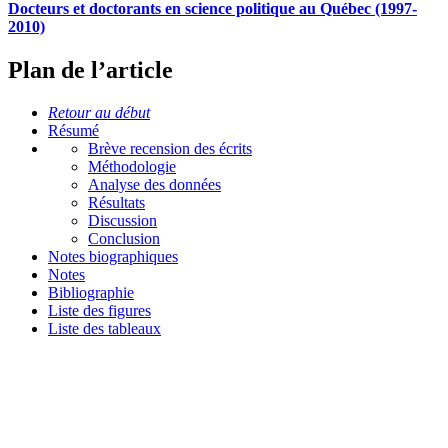
Docteurs et doctorants en science politique au Québec (1997-
2010)
Plan de l’article
Retour au début
Résumé
Brève recension des écrits
Méthodologie
Analyse des données
Résultats
Discussion
Conclusion
Notes biographiques
Notes
Bibliographie
Liste des figures
Liste des tableaux