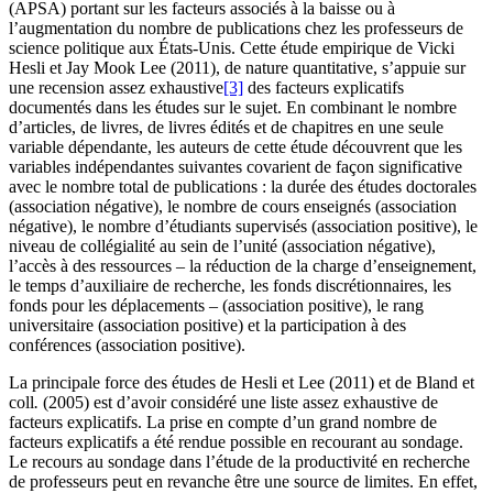
(APSA) portant sur les facteurs associés à la baisse ou à
l’augmentation du nombre de publications chez les professeurs de
science politique aux États-Unis. Cette étude empirique de Vicki
Hesli et Jay Mook Lee (2011), de nature quantitative, s’appuie sur
une recension assez exhaustive
[3]
des facteurs explicatifs
documentés dans les études sur le sujet. En combinant le nombre
d’articles, de livres, de livres édités et de chapitres en une seule
variable dépendante, les auteurs de cette étude découvrent que les
variables indépendantes suivantes covarient de façon significative
avec le nombre total de publications : la durée des études doctorales
(association négative), le nombre de cours enseignés (association
négative), le nombre d’étudiants supervisés (association positive), le
niveau de collégialité au sein de l’unité (association négative),
l’accès à des ressources – la réduction de la charge d’enseignement,
le temps d’auxiliaire de recherche, les fonds discrétionnaires, les
fonds pour les déplacements – (association positive), le rang
universitaire (association positive) et la participation à des
conférences (association positive).
La principale force des études de Hesli et Lee (2011) et de Bland et
coll
.
(2005) est d’avoir considéré une liste assez exhaustive de
facteurs explicatifs. La prise en compte d’un grand nombre de
facteurs explicatifs a été rendue possible en recourant au sondage.
Le recours au sondage dans l’étude de la productivité en recherche
de professeurs peut en revanche être une source de limites. En effet,