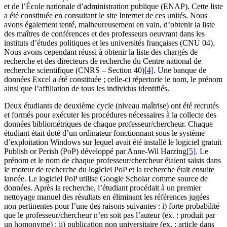
et de l’École nationale d’administration publique (ENAP). Cette liste
a été constituée en consultant le site Internet de ces unités. Nous
avons également tenté, malheureusement en vain, d’obtenir la liste
des maîtres de conférences et des professeurs oeuvrant dans les
instituts d’études politiques et les universités françaises (CNU 04).
Nous avons cependant réussi à obtenir la liste des chargés de
recherche et des directeurs de recherche du Centre national de
recherche scientifique (CNRS – Section 40)
[4]
. Une banque de
données Excel a été constituée ; celle-ci répertorie le nom, le prénom
ainsi que l’affiliation de tous les individus identifiés.
Deux étudiants de deuxième cycle (niveau maîtrise) ont été recrutés
et formés pour exécuter les procédures nécessaires à la collecte des
données bibliométriques de chaque professeur/chercheur. Chaque
étudiant était doté d’un ordinateur fonctionnant sous le système
d’exploitation Windows sur lequel avait été installé le logiciel gratuit
Publish or Perish (PoP) développé par Anne-Wil Harzing
[5]
. Le
prénom et le nom de chaque professeur/chercheur étaient saisis dans
le moteur de recherche du logiciel PoP et la recherche était ensuite
lancée. Le logiciel PoP utilise Google Scholar comme source de
données. Après la recherche, l’étudiant procédait à un premier
nettoyage manuel des résultats en éliminant les références jugées
non pertinentes pour l’une des raisons suivantes : i) forte probabilité
que le professeur/chercheur n’en soit pas l’auteur (ex. : produit par
un homonyme) ; ii) publication non universitaire (ex. : article dans