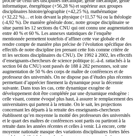
proche de celui des disciplines mécanique, génie mécanique, génie
informatique, énergétique (+56,28 %) et supérieur aux groupes
disciplinaires histoire/géographie (+42,25 %), mathématique
(+32,22 %)… et loin devant la physique (+11,57 %) ou la théologie
(-4,92 %). De manière générale donc, notre groupe disciplinaire se
situe parmi les 12 sections du CNU qui ont connu une augmentation
entre 40 % et 60 %. Les annexes statistiques de l’enquête
mentionnée permettent toutefois d’affiner cette vue globale et de
rendre compte de manière plus précise de l’évolution spécifique des
effectifs de notre discipline (en prenant cette fois comme critère de
tri les sections disciplinaires du CNU). De 1992 à 2002, les effectifs
d’enseignants-chercheurs de science politique (c.-à-d. rattachés à la
section 04 du CNU) sont passés de 188 à 282 personnes, soit une
augmentation de 50 % des corps de maître de conférences et de
professeur des universités. On ne dispose pas d’études plus récentes
permettant d’apprécier finement la dynamique pour la décennie
suivante. Dans tous les cas, cette dynamique exogène de
développement doit être complétée par une dynamique endogène :
celle visant, comme évoqué plus haut, à assurer le remplacement des
universitaires qui partent à la retraite. On le sait, les projections
concernant les départs à la retraite des enseignants-chercheurs
établissent qu’en moyenne la moitié des professeurs des universités
et le quart des maîtres de conférences sont partis ou partiront à la
retraite dans les années récentes et celles à venir. Là encore, cette
moyenne nationale masque des variations disciplinaires fortes liées