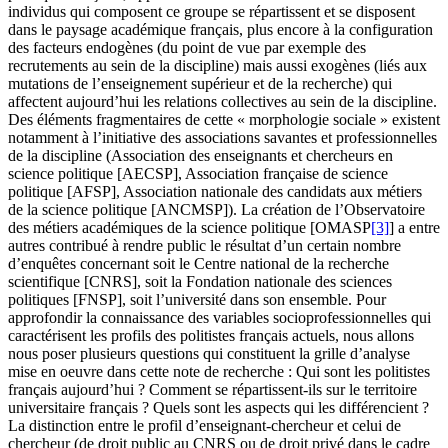
individus qui composent ce groupe se répartissent et se disposent
dans le paysage académique français, plus encore à la configuration
des facteurs endogènes (du point de vue par exemple des
recrutements au sein de la discipline) mais aussi exogènes (liés aux
mutations de l’enseignement supérieur et de la recherche) qui
affectent aujourd’hui les relations collectives au sein de la discipline.
Des éléments fragmentaires de cette « morphologie sociale » existent
notamment à l’initiative des associations savantes et professionnelles
de la discipline (Association des enseignants et chercheurs en
science politique [AECSP], Association française de science
politique [AFSP], Association nationale des candidats aux métiers
de la science politique [ANCMSP]). La création de l’Observatoire
des métiers académiques de la science politique [OMASP
[3]
] a entre
autres contribué à rendre public le résultat d’un certain nombre
d’enquêtes concernant soit le Centre national de la recherche
scientifique [CNRS], soit la Fondation nationale des sciences
politiques [FNSP], soit l’université dans son ensemble. Pour
approfondir la connaissance des variables socioprofessionnelles qui
caractérisent les profils des politistes français actuels, nous allons
nous poser plusieurs questions qui constituent la grille d’analyse
mise en oeuvre dans cette note de recherche : Qui sont les politistes
français aujourd’hui ? Comment se répartissent-ils sur le territoire
universitaire français ? Quels sont les aspects qui les différencient ?
La distinction entre le profil d’enseignant-chercheur et celui de
chercheur (de droit public au CNRS ou de droit privé dans le cadre