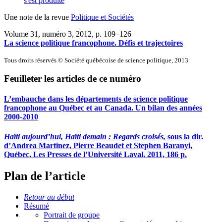
s'est produite
Une note de la revue
Politique et Sociétés
Volume 31, numéro 3, 2012
, p. 109–126
La science politique francophone. Défis et trajectoires
Tous droits réservés © Société québécoise de science politique, 2013
Feuilleter les articles de ce numéro
L’embauche dans les départements de science politique
francophone au Québec et au Canada. Un bilan des années
2000-2010
Haïti aujourd’hui, Haïti demain : Regards croisés,
sous la dir.
d’Andrea Martinez, Pierre Beaudet et Stephen Baranyi,
Québec, Les Presses de l’Université Laval, 2011, 186 p.
Plan de l’article
Retour au début
Résumé
Portrait de groupe