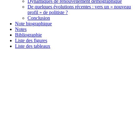
Dynamiques de renouvellement démographique
De quelques évolutions récentes : vers un « nouveau
profil » de politiste ?
Conclusion
Note biographique
Notes
Bibliographie
Liste des figures
Liste des tableaux