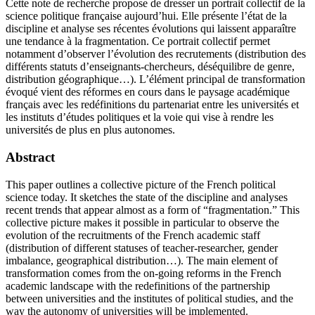
Cette note de recherche propose de dresser un portrait collectif de la
science politique française aujourd’hui. Elle présente l’état de la
discipline et analyse ses récentes évolutions qui laissent apparaître
une tendance à la fragmentation. Ce portrait collectif permet
notamment d’observer l’évolution des recrutements (distribution des
différents statuts d’enseignants-chercheurs, déséquilibre de genre,
distribution géographique…). L’élément principal de transformation
évoqué vient des réformes en cours dans le paysage académique
français avec les redéfinitions du partenariat entre les universités et
les instituts d’études politiques et la voie qui vise à rendre les
universités de plus en plus autonomes.
Abstract
This paper outlines a collective picture of the French political
science today. It sketches the state of the discipline and analyses
recent trends that appear almost as a form of “fragmentation.” This
collective picture makes it possible in particular to observe the
evolution of the recruitments of the French academic staff
(distribution of different statuses of teacher-researcher, gender
imbalance, geographical distribution…). The main element of
transformation comes from the on-going reforms in the French
academic landscape with the redefinitions of the partnership
between universities and the institutes of political studies, and the
way the autonomy of universities will be implemented.