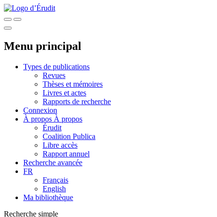
Menu principal
Types de publications
Revues
Thèses et mémoires
Livres et actes
Rapports de recherche
Connexion
À propos
À propos
Érudit
Coalition Publica
Libre accès
Rapport annuel
Recherche avancée
FR
Français
English
Ma bibliothèque
Recherche simple