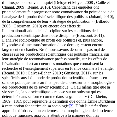
d’introspection souvent inquiet (Déloye et Mayer, 2008 ; Caillé et
Chanal, 2009 ; Beaud, 2010). Cependant, ces enquêtes ont
principalement fait progresser notre connaissance du point de vue de
l’analyse de la productivité scientifique des politistes (Jobard, 2010),
de la compréhension de leur « stratégie de publication » (Billordo,
2005 ; Grossman, 2010) ou encore des effets de
l’internationalisation de la discipline sur les conditions de la
production scientifique dans notre discipline (Boncourt, 2011).
L’analyse sociologique du profil des politistes et, plus encore,
l’hypothèse d’une transformation de ce dernier, restent encore
largement en chantier. Bref, nous savons désormais pas mal de
choses sur les productions scientifiques des politistes français, sur
leur stratégie de reconnaissance professionnelle, sur les effets de
l’évaluation qui est au coeur des mutations que connaissent la
recherche et l’enseignement supérieur en France comme à l’étranger
(Beaud, 2010 ; Galvez-Behar, 2010 ; Ginsberg, 2011), sur les
spécificités aussi du mode de production scientifique français en
science politique, mais au final peu de choses sur la « morphologie »
des producteurs de ce savoir scientifique. Or, au même titre que la
vie sociale, la vie scientifique « repose sur un substrat qui est
déterminé dans sa forme comme dans sa grandeur » (Durkheim,
1969 : 181), pour reprendre la définition que donna Émile Durkheim
à cette notion fondatrice de sa sociologie
[2]
. D’où l’intérêt d’une
approche d’observation en termes de « morphologie » de la science
politique française, approche attentive à la manière dont les