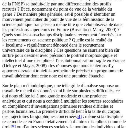
de la FNSP) se traduit-elle par une différenciation des profils
recrutés ? Et ce, notamment du point de vue de la variable du
genre ? De manière plus générale, est-il possible d’identifier un
mouvement particulier du point de vue de la féminisation de la
science politique française au même titre que celui observable dans
les professions supérieures en France (Buscatto et Marry, 2009) ?
Quels sont les sous-champs disciplinaires récemment favorisés par
les recrutements en science politique ? Quelle est la réalité du
« localisme » régulièrement dénoncé dans le recrutement
universitaire de la discipline ? Ces questions ne sauraient bien sûr
suffire pour dessiner avec précision le portrait morphologique et
intellectuel d’une discipline à l’institutionnalisation fragile en France
(Déloye et Mayer, 2008) : les réponses que nous tenterons d’y
apporter devraient toutefois permettre de préciser un programme de
travail ultérieur dont cette note est une première ébauche.
Sur le plan méthodologique, une telle grille d’analyse suppose un
travail de recueil des données qui bute sur plusieurs difficultés, ce
qui nous oblige ici à une grande modestie et une prudence
analytique et qui nous a conduit à multiplier les sources secondaires
en complément d’investigations primaires rendues difficiles et
parfois lacunaires. La première difficulté tient à la taille du corpus
des trajectoires biographiques concernées
[4]
: même si la discipline
reste modeste en France relativement à d’autres disciplines comme le
droit
[5]
ou d’autres sciences sociales, le nombre des individus qui la