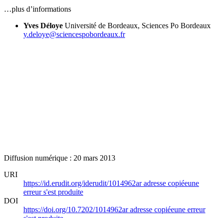
…plus d’informations
Yves Déloye
Université de Bordeaux, Sciences Po Bordeaux
y.deloye@sciencespobordeaux.fr
Diffusion numérique : 20 mars 2013
URI
https://id.erudit.org/iderudit/1014962ar
adresse copiée
une
erreur s'est produite
DOI
https://doi.org/10.7202/1014962ar
adresse copiée
une erreur