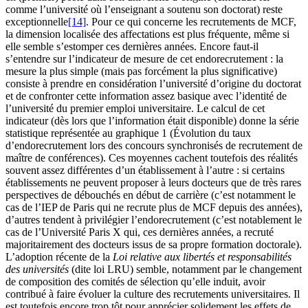
comme l’université où l’enseignant a soutenu son doctorat) reste
exceptionnelle
[14]
. Pour ce qui concerne les recrutements de MCF,
la dimension localisée des affectations est plus fréquente, même si
elle semble s’estomper ces dernières années. Encore faut-il
s’entendre sur l’indicateur de mesure de cet endorecrutement : la
mesure la plus simple (mais pas forcément la plus significative)
consiste à prendre en considération l’université d’origine du doctorat
et de confronter cette information assez basique avec l’identité de
l’université du premier emploi universitaire. Le calcul de cet
indicateur (dès lors que l’information était disponible) donne la série
statistique représentée au graphique 1 (Évolution du taux
d’endorecrutement lors des concours synchronisés de recrutement de
maître de conférences). Ces moyennes cachent toutefois des réalités
souvent assez différentes d’un établissement à l’autre : si certains
établissements ne peuvent proposer à leurs docteurs que de très rares
perspectives de débouchés en début de carrière (c’est notamment le
cas de l’IEP de Paris qui ne recrute plus de MCF depuis des années),
d’autres tendent à privilégier l’endorecrutement (c’est notablement le
cas de l’Université Paris X qui, ces dernières années, a recruté
majoritairement des docteurs issus de sa propre formation doctorale).
L’adoption récente de la
Loi relative aux libertés et responsabilités
des universités
(dite loi LRU) semble, notamment par le changement
de composition des comités de sélection qu’elle induit, avoir
contribué à faire évoluer la culture des recrutements universitaires. Il
est toutefois encore trop tôt pour apprécier solidement les effets de