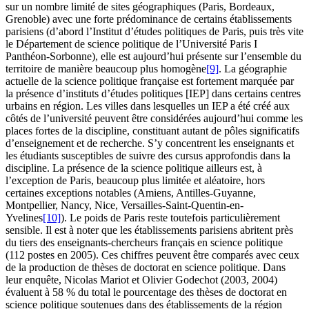
sur un nombre limité de sites géographiques (Paris, Bordeaux,
Grenoble) avec une forte prédominance de certains établissements
parisiens (d’abord l’Institut d’études politiques de Paris, puis très vite
le Département de science politique de l’Université Paris I
Panthéon-Sorbonne), elle est aujourd’hui présente sur l’ensemble du
territoire de manière beaucoup plus homogène
[9]
. La géographie
actuelle de la science politique française est fortement marquée par
la présence d’instituts d’études politiques [IEP] dans certains centres
urbains en région. Les villes dans lesquelles un IEP a été créé aux
côtés de l’université peuvent être considérées aujourd’hui comme les
places fortes de la discipline, constituant autant de pôles significatifs
d’enseignement et de recherche. S’y concentrent les enseignants et
les étudiants susceptibles de suivre des cursus approfondis dans la
discipline. La présence de la science politique ailleurs est, à
l’exception de Paris, beaucoup plus limitée et aléatoire, hors
certaines exceptions notables (Amiens, Antilles-Guyanne,
Montpellier, Nancy, Nice, Versailles-Saint-Quentin-en-
Yvelines
[10]
). Le poids de Paris reste toutefois particulièrement
sensible. Il est à noter que les établissements parisiens abritent près
du tiers des enseignants-chercheurs français en science politique
(112 postes en 2005). Ces chiffres peuvent être comparés avec ceux
de la production de thèses de doctorat en science politique. Dans
leur enquête, Nicolas Mariot et Olivier Godechot (2003, 2004)
évaluent à 58 % du total le pourcentage des thèses de doctorat en
science politique soutenues dans des établissements de la région