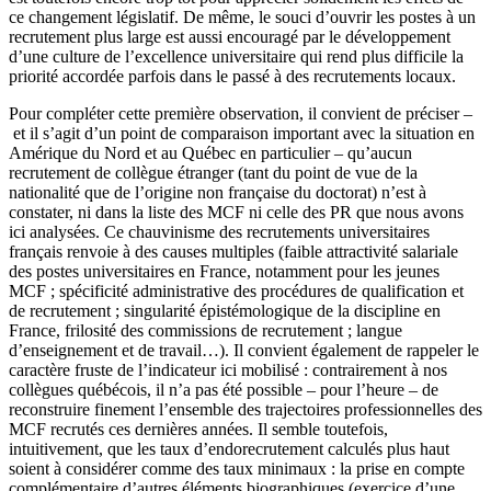
ce changement législatif. De même, le souci d’ouvrir les postes à un
recrutement plus large est aussi encouragé par le développement
d’une culture de l’excellence universitaire qui rend plus difficile la
priorité accordée parfois dans le passé à des recrutements locaux.
Pour compléter cette première observation, il convient de préciser –
et il s’agit d’un point de comparaison important avec la situation en
Amérique du Nord et au Québec en particulier – qu’aucun
recrutement de collègue étranger (tant du point de vue de la
nationalité que de l’origine non française du doctorat) n’est à
constater, ni dans la liste des MCF ni celle des PR que nous avons
ici analysées. Ce chauvinisme des recrutements universitaires
français renvoie à des causes multiples (faible attractivité salariale
des postes universitaires en France, notamment pour les jeunes
MCF ; spécificité administrative des procédures de qualification et
de recrutement ; singularité épistémologique de la discipline en
France, frilosité des commissions de recrutement ; langue
d’enseignement et de travail…). Il convient également de rappeler le
caractère fruste de l’indicateur ici mobilisé : contrairement à nos
collègues québécois, il n’a pas été possible – pour l’heure – de
reconstruire finement l’ensemble des trajectoires professionnelles des
MCF recrutés ces dernières années. Il semble toutefois,
intuitivement, que les taux d’endorecrutement calculés plus haut
soient à considérer comme des taux minimaux : la prise en compte
complémentaire d’autres éléments biographiques (exercice d’une