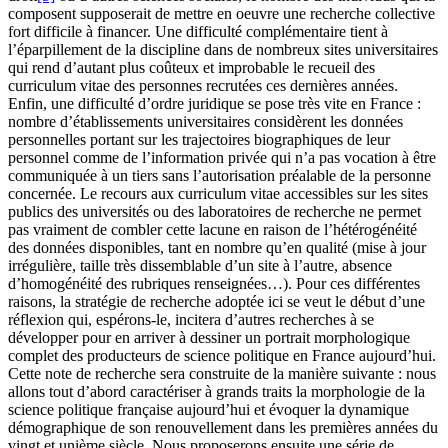
composent supposerait de mettre en oeuvre une recherche collective
fort difficile à financer. Une difficulté complémentaire tient à
l’éparpillement de la discipline dans de nombreux sites universitaires
qui rend d’autant plus coûteux et improbable le recueil des
curriculum vitae des personnes recrutées ces dernières années.
Enfin, une difficulté d’ordre juridique se pose très vite en France :
nombre d’établissements universitaires considèrent les données
personnelles portant sur les trajectoires biographiques de leur
personnel comme de l’information privée qui n’a pas vocation à être
communiquée à un tiers sans l’autorisation préalable de la personne
concernée. Le recours aux curriculum vitae accessibles sur les sites
publics des universités ou des laboratoires de recherche ne permet
pas vraiment de combler cette lacune en raison de l’hétérogénéité
des données disponibles, tant en nombre qu’en qualité (mise à jour
irrégulière, taille très dissemblable d’un site à l’autre, absence
d’homogénéité des rubriques renseignées…). Pour ces différentes
raisons, la stratégie de recherche adoptée ici se veut le début d’une
réflexion qui, espérons-le, incitera d’autres recherches à se
développer pour en arriver à dessiner un portrait morphologique
complet des producteurs de science politique en France aujourd’hui.
Cette note de recherche sera construite de la manière suivante : nous
allons tout d’abord caractériser à grands traits la morphologie de la
science politique française aujourd’hui et évoquer la dynamique
démographique de son renouvellement dans les premières années du
vingt et unième siècle. Nous proposerons ensuite une série de