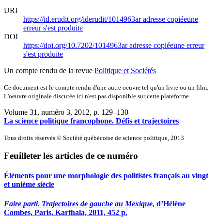
URI
https://id.erudit.org/iderudit/1014963ar
adresse copiée
une
erreur s'est produite
DOI
https://doi.org/10.7202/1014963ar
adresse copiée
une erreur
s'est produite
Un compte rendu de la revue
Politique et Sociétés
Ce document est le compte rendu d'une autre oeuvre tel qu'un livre ou un film.
L'oeuvre originale discutée ici n'est pas disponible sur cette plateforme.
Volume 31, numéro 3, 2012
, p. 129–130
La science politique francophone. Défis et trajectoires
Tous droits réservés © Société québécoise de science politique, 2013
Feuilleter les articles de ce numéro
Éléments pour une morphologie des politistes français au vingt
et unième siècle
Faire parti. Trajectoires de gauche au Mexique,
d’Hélène
Combes, Paris, Karthala, 2011, 452 p.