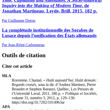
Time, Capitalism and Alienation. A Socio-historical
Inquiry into the Making of Modern Time
, de
Jonathan Martineau, Leyde, Brill, 2015, 182 p.
Par Guillaume Durou
La complétude institutionnelle des Sorabes de
Lusace depuis l’unification des États allemands
Par Jean-Rémi Carbonneau
Outils de citation
Citer cet article
MLA
Roromme, Chantal. «
Haïti aujourd’hui, Haïti demain :
Regards croisés,
sous la dir. d’Andrea Martinez, Pierre
Beaudet et Stephen Baranyi, Québec, Les Presses de
l’Université Laval, 2011, 186 p. »
Politique et Sociétés
,
volume 31, numéro 3, 2012, p. 129–130.
https://doi.org/10.7202/1014963ar
APA