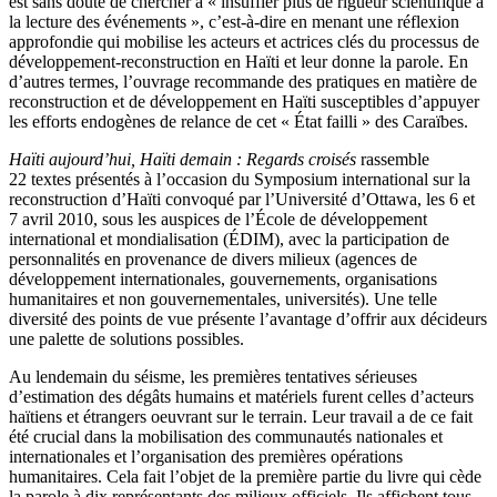
est sans doute de chercher à « insuffler plus de rigueur scientifique à
la lecture des événements », c’est-à-dire en menant une réflexion
approfondie qui mobilise les acteurs et actrices clés du processus de
développement-reconstruction en Haïti et leur donne la parole. En
d’autres termes, l’ouvrage recommande des pratiques en matière de
reconstruction et de développement en Haïti susceptibles d’appuyer
les efforts endogènes de relance de cet « État failli » des Caraïbes.
Haïti aujourd’hui, Haïti demain : Regards croisés
rassemble
22 textes présentés à l’occasion du Symposium international sur la
reconstruction d’Haïti convoqué par l’Université d’Ottawa, les 6 et
7 avril 2010, sous les auspices de l’École de développement
international et mondialisation (ÉDIM), avec la participation de
personnalités en provenance de divers milieux (agences de
développement internationales, gouvernements, organisations
humanitaires et non gouvernementales, universités). Une telle
diversité des points de vue présente l’avantage d’offrir aux décideurs
une palette de solutions possibles.
Au lendemain du séisme, les premières tentatives sérieuses
d’estimation des dégâts humains et matériels furent celles d’acteurs
haïtiens et étrangers oeuvrant sur le terrain. Leur travail a de ce fait
été crucial dans la mobilisation des communautés nationales et
internationales et l’organisation des premières opérations
humanitaires. Cela fait l’objet de la première partie du livre qui cède
la parole à dix représentants des milieux officiels. Ils affichent tous