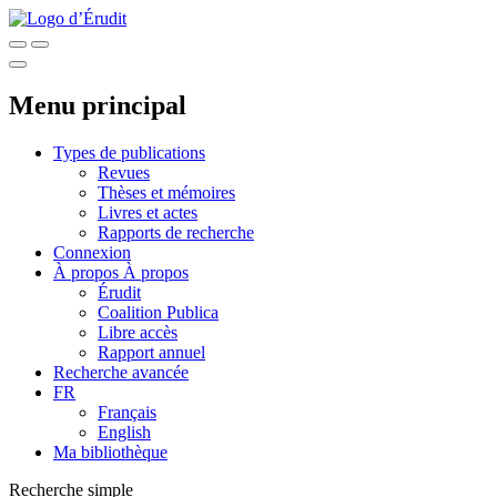
Menu principal
Types de publications
Revues
Thèses et mémoires
Livres et actes
Rapports de recherche
Connexion
À propos
À propos
Érudit
Coalition Publica
Libre accès
Rapport annuel
Recherche avancée
FR
Français
English
Ma bibliothèque
Recherche simple