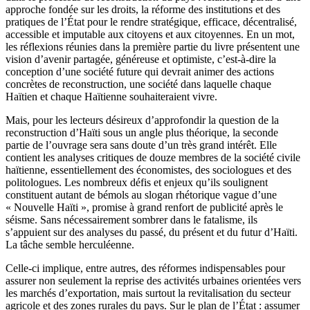
approche fondée sur les droits, la réforme des institutions et des
pratiques de l’État pour le rendre stratégique, efficace, décentralisé,
accessible et imputable aux citoyens et aux citoyennes. En un mot,
les réflexions réunies dans la première partie du livre présentent une
vision d’avenir partagée, généreuse et optimiste, c’est-à-dire la
conception d’une société future qui devrait animer des actions
concrètes de reconstruction, une société dans laquelle chaque
Haïtien et chaque Haïtienne souhaiteraient vivre.
Mais, pour les lecteurs désireux d’approfondir la question de la
reconstruction d’Haïti sous un angle plus théorique, la seconde
partie de l’ouvrage sera sans doute d’un très grand intérêt. Elle
contient les analyses critiques de douze membres de la société civile
haïtienne, essentiellement des économistes, des sociologues et des
politologues. Les nombreux défis et enjeux qu’ils soulignent
constituent autant de bémols au slogan rhétorique vague d’une
« Nouvelle Haïti », promise à grand renfort de publicité après le
séisme. Sans nécessairement sombrer dans le fatalisme, ils
s’appuient sur des analyses du passé, du présent et du futur d’Haïti.
La tâche semble herculéenne.
Celle-ci implique, entre autres, des réformes indispensables pour
assurer non seulement la reprise des activités urbaines orientées vers
les marchés d’exportation, mais surtout la revitalisation du secteur
agricole et des zones rurales du pays. Sur le plan de l’État : assumer