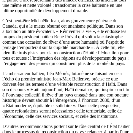
une même et nette volonté : transformer la crise haïtienne en une
ultime opportunité de développement durable.
C’est peut-être Michaëlle Jean, alors gouverneure générale du
Canada, qui a le mieux résumé cet unanisme politique. Dans son
allocution au titre évocateur, « Réinventer la vie », elle endosse les
propos du président haïtien René Préval qui voit « la catastrophe
comme une occasion de rêver d’une autre humanité où l’esprit de
partage l’emporterait sur la cupidité marchande ». À cette fin, elle
identifie trois pistes pour la reconstruction d’Haïti : l’éducation pour
tous et toutes ; l’intégration des régions au développement du pays ;
l’engagement des jeunes qui constituent plus de la moitié du pays.
L’ambassadeur haïtien, Léo Méorès, lui-même se faisant en cela
l’écho du premier ministre Jean-Max Bellerive, précise ce que
doivent être les termes d’une véritable reconstruction d’Haïti. Dans
son discours « Haïti aujourd’hui, Haïti demain », qui inspire son titre
à l’ouvrage collectif, il rêve d’un pays engagé dans une conjoncture
historique devant aboutir à l’émergence, à l’horizon 2030, d’un
« État moderne, équitable et solidaire ». Dans cette perspective,
quatre refondations seront nécessaires : celle territoriale, celle de
l’économie, celle des services sociaux, et celle des institutions.
D’autres recommandations portent sur le rôle central de l’État haïtien
dans le processus de reconstruction du pays : relancer, à partir d’une