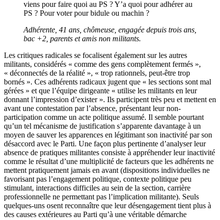
viens pour faire quoi au PS ? Y’a quoi pour adhérer au
PS ? Pour voter pour bidule ou machin ?
Adhérente, 41 ans, chômeuse, engagée depuis trois ans,
bac +2, parents et amis non militants.
Les critiques radicales se focalisent également sur les autres
militants, considérés « comme des gens complètement fermés »,
« déconnectés de la réalité », « trop rationnels, peut-être trop
bornés ». Ces adhérents radicaux jugent que « les sections sont mal
gérées » et que l’équipe dirigeante « utilise les militants en leur
donnant l’impression d’exister ». Ils participent très peu et mettent en
avant une contestation par l’absence, présentant leur non-
participation comme un acte politique assumé. Il semble pourtant
qu’un tel mécanisme de justification s’apparente davantage à un
moyen de sauver les apparences en légitimant son inactivité par son
désaccord avec le Parti. Une façon plus pertinente d’analyser leur
absence de pratiques militantes consiste à appréhender leur inactivité
comme le résultat d’une multiplicité de facteurs que les adhérents ne
mettent pratiquement jamais en avant (dispositions individuelles ne
favorisant pas l’engagement politique, contexte politique peu
stimulant, interactions difficiles au sein de la section, carrière
professionnelle ne permettant pas l’implication militante). Seuls
quelques-uns osent reconnaître que leur désengagement tient plus à
des causes extérieures au Parti qu’à une véritable démarche