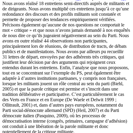
Nous avons réalisé 18 entretiens semi-directifs auprès de militants et
de dirigeants. Nous avons multiplié ces entretiens jusqu’à ce qu’une
redondance des discours et des profils militants soit constatée et
permette de proposer des tendances empiriquement vérifiées.
Précisons également qu’aucune de nos questions ne comportait le
mot « critique » et que nous n’avons jamais demandé à nos enquêtés
de nous dire ce qu’ils jugeaient négativement au sein du Parti. Nous
avons en outre réalisé 44 observations non participantes,
principalement lors de réunions, de distribution de tracts, de débats
publics et de manifestations. Nous avons par ailleurs pu recueillir
31 lettres de départ, envoyées par des adhérents très critiques, qui
justifient leur décision par des arguments qui rejoignent ceux
entendus durant les entretiens. Enfin, l’analyse que nous proposons,
tout en se concentrant sur l’exemple du PS, peut également être
adaptée à d’autres institutions partisanes, y compris non françaises,
lorsque les militants jouent un rôle central au sein du parti (Biehl,
2005) et que la parole critique est permise et s’inscrit dans une
tradition délibérative et participative. C’est particulièrement le cas
des Verts en France et en Europe (De Waele et Delwit 1999 ;
Ollitrault, 2001) et, dans d’autres pays européens, notamment du
Parti social-démocrate allemand (SPD) (Heil, 2007) et du Parti
démocrate italien (Pasquino, 2009), où les processus de
démocratisation interne (congrès, primaires, campagne d’adhésion)
ont conduit à une libération de la parole militante et donc
potentiellement de la critique militante.