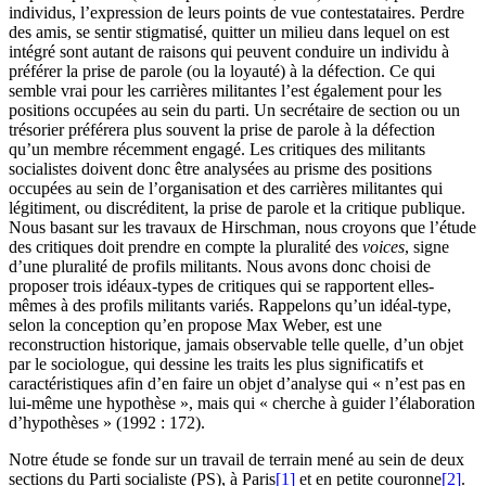
individus, l’expression de leurs points de vue contestataires. Perdre
des amis, se sentir stigmatisé, quitter un milieu dans lequel on est
intégré sont autant de raisons qui peuvent conduire un individu à
préférer la prise de parole (ou la loyauté) à la défection. Ce qui
semble vrai pour les carrières militantes l’est également pour les
positions occupées au sein du parti. Un secrétaire de section ou un
trésorier préférera plus souvent la prise de parole à la défection
qu’un membre récemment engagé. Les critiques des militants
socialistes doivent donc être analysées au prisme des positions
occupées au sein de l’organisation et des carrières militantes qui
légitiment, ou discréditent, la prise de parole et la critique publique.
Nous basant sur les travaux de Hirschman, nous croyons que l’étude
des critiques doit prendre en compte la pluralité des
voices
, signe
d’une pluralité de profils militants. Nous avons donc choisi de
proposer trois idéaux-types de critiques qui se rapportent elles-
mêmes à des profils militants variés. Rappelons qu’un idéal-type,
selon la conception qu’en propose Max Weber, est une
reconstruction historique, jamais observable telle quelle, d’un objet
par le sociologue, qui dessine les traits les plus significatifs et
caractéristiques afin d’en faire un objet d’analyse qui « n’est pas en
lui-même une hypothèse », mais qui « cherche à guider l’élaboration
d’hypothèses » (1992 : 172).
Notre étude se fonde sur un travail de terrain mené au sein de deux
sections du Parti socialiste (PS), à Paris
[1]
et en petite couronne
[2]
.