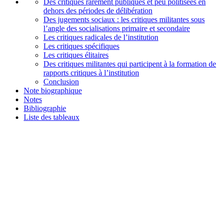
Des critiques rarement publiques et peu politisées en
dehors des périodes de délibération
Des jugements sociaux : les critiques militantes sous
l’angle des socialisations primaire et secondaire
Les critiques radicales de l’institution
Les critiques spécifiques
Les critiques élitaires
Des critiques militantes qui participent à la formation de
rapports critiques à l’institution
Conclusion
Note biographique
Notes
Bibliographie
Liste des tableaux