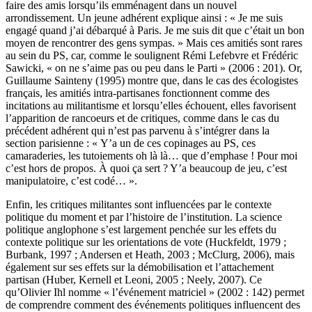
faire des amis lorsqu’ils emménagent dans un nouvel
arrondissement. Un jeune adhérent explique ainsi : « Je me suis
engagé quand j’ai débarqué à Paris. Je me suis dit que c’était un bon
moyen de rencontrer des gens sympas. » Mais ces amitiés sont rares
au sein du PS, car, comme le soulignent Rémi Lefebvre et Frédéric
Sawicki, « on ne s’aime pas ou peu dans le Parti » (2006 : 201). Or,
Guillaume Sainteny (1995) montre que, dans le cas des écologistes
français, les amitiés intra-partisanes fonctionnent comme des
incitations au militantisme et lorsqu’elles échouent, elles favorisent
l’apparition de rancoeurs et de critiques, comme dans le cas du
précédent adhérent qui n’est pas parvenu à s’intégrer dans la
section parisienne : « Y’a un de ces copinages au PS, ces
camaraderies, les tutoiements oh là là… que d’emphase ! Pour moi
c’est hors de propos. À quoi ça sert ? Y’a beaucoup de jeu, c’est
manipulatoire, c’est codé… ».
Enfin, les critiques militantes sont influencées par le contexte
politique du moment et par l’histoire de l’institution. La science
politique anglophone s’est largement penchée sur les effets du
contexte politique sur les orientations de vote (Huckfeldt, 1979 ;
Burbank, 1997 ; Andersen et Heath, 2003 ; McClurg, 2006), mais
également sur ses effets sur la démobilisation et l’attachement
partisan (Huber, Kernell et Leoni, 2005 ; Neely, 2007). Ce
qu’Olivier Ihl nomme « l’événement matriciel » (2002 : 142) permet
de comprendre comment des événements politiques influencent des