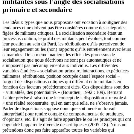
militantes sous l’angle des socialisations
primaire et secondaire
Les idéaux-types que nous proposons ont vocation à souligner des
tendances et ne doivent pas être considérés comme des catégories
figées de militants critiques. La socialisation secondaire étant un
processus continu, le profil des militants peut évoluer, tout comme
leur position au sein du Parti, les rétributions qu’ils perçoivent de
leur engagement ou les (non)-rapports qu’ils entretiennent avec leurs
camarades. De la même manière, les effets des processus de
socialisation que nous décrivons ne sont pas automatiques et ne
s’imposent pas mécaniquement aux individus. Les différentes
variables étudiées – socialisation primaire, interactions, expériences
militantes, rétributions, position occupée dans l’espace social –
forgent des dispositions critiques qui diffèrent entre militants en
fonction des facteurs précédemment cités. Ces dispositions sont des
« virtualités, des potentialités » (Bourdieu, 1992 : 109). Bernard
Lahire précise à raison que le concept de « disposition » renvoie à
« une réalité reconstruite, qui en tant que telle, ne s’observe jamais.
Parler de dispositions suppose donc que soit mené un travail
interprétatif pour rendre compte de comportements, de pratiques,
d’opinions, etc. Il s’agit de faire apparaître le ou les principes qui ont
engendré l’apparente diversité des critiques » (2005 :18). Nous ne
prétendons donc pas faire apparaître toutes les variables qui