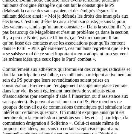
militants d’origine étrangère qui ont fait le constat que le PS
délaissait la cause des sans-papiers et des émigrés légaux. Un
militant déclare ainsi : « Moi je défends les droits des immigrés aux
élections. C’est loin d’être le cas au Parti socialiste, je suis là pour
des valeurs », tandis qu’un autre constate : « Dans la section il n’y a
pas beaucoup de Magrébins et c’est un problème ça dans la section.
Il y a peu de Noirs, pas de Chinois, ça c’est un manque. Il faut
qu’on fasse des contacts avec les associations pour qu’ils rentrent
dans le Parti. » Plus généralement, ces militants regrettent que le PS
« se saisisse mal de ce sujet important » en « adoptant trop souvent
les mêmes idées que ceux [que le Parti] combat ».
Contrairement aux adhérents qui formulent des critiques radicales et
dont la participation est faible, ces militants participent activement au
sein du PS pour que leurs revendications soient prises en
considération. Preuve que l’engagement occupe une place centrale
dans leur vie, ils sont également membres de syndicats et/ou
d’associations (par exemple d’aide à l’insertion ou d’assistance aux
sans-papiers). Ils peuvent aussi, au sein du PS, être membres de
groupes de travail ou de commissions thématiques qui stimulent leur
intérêt sur certaines questions. Un militant explique ainsi qu’il est
membre de « la commission questions sociales et […] participe à la
commission émigration à Solferino ». Celui-ci essaie même de
proposer des idées, non sans un certain scepticisme quant aux
éventuelles répercussions de cet investissement : « J’écris des