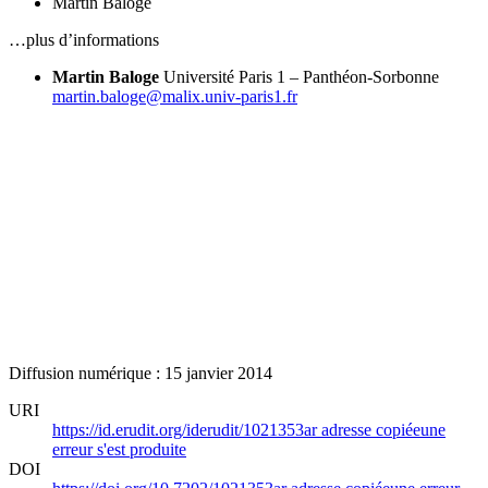
Martin Baloge
…plus d’informations
Martin Baloge
Université Paris 1 – Panthéon-Sorbonne
martin.baloge@malix.univ-paris1.fr
Diffusion numérique : 15 janvier 2014
URI
https://id.erudit.org/iderudit/1021353ar
adresse copiée
une
erreur s'est produite
DOI