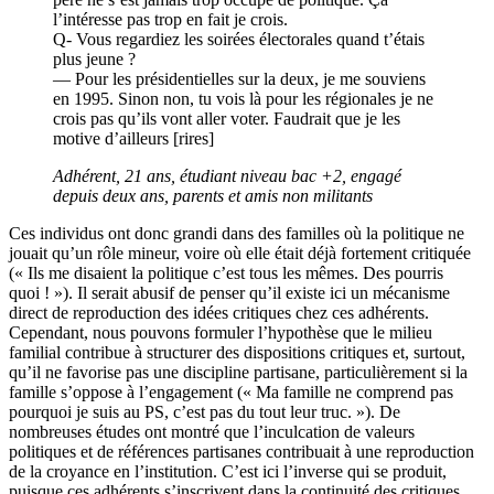
l’intéresse pas trop en fait je crois.
Q- Vous regardiez les soirées électorales quand t’étais
plus jeune ?
— Pour les présidentielles sur la deux, je me souviens
en 1995. Sinon non, tu vois là pour les régionales je ne
crois pas qu’ils vont aller voter. Faudrait que je les
motive d’ailleurs [rires]
Adhérent, 21 ans, étudiant niveau bac +2, engagé
depuis deux ans, parents et amis non militants
Ces individus ont donc grandi dans des familles où la politique ne
jouait qu’un rôle mineur, voire où elle était déjà fortement critiquée
(« Ils me disaient la politique c’est tous les mêmes. Des pourris
quoi ! »). Il serait abusif de penser qu’il existe ici un mécanisme
direct de reproduction des idées critiques chez ces adhérents.
Cependant, nous pouvons formuler l’hypothèse que le milieu
familial contribue à structurer des dispositions critiques et, surtout,
qu’il ne favorise pas une discipline partisane, particulièrement si la
famille s’oppose à l’engagement (« Ma famille ne comprend pas
pourquoi je suis au PS, c’est pas du tout leur truc. »). De
nombreuses études ont montré que l’inculcation de valeurs
politiques et de références partisanes contribuait à une reproduction
de la croyance en l’institution. C’est ici l’inverse qui se produit,
puisque ces adhérents s’inscrivent dans la continuité des critiques