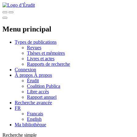
Menu principal
Types de publications
Revues
Thèses et mémoires
Livres et actes
Rapports de recherche
Connexion
À propos
À propos
Érudit
Coalition Publica
Libre accès
Rapport annuel
Recherche avancée
FR
Français
English
Ma bibliothèque
Recherche simple