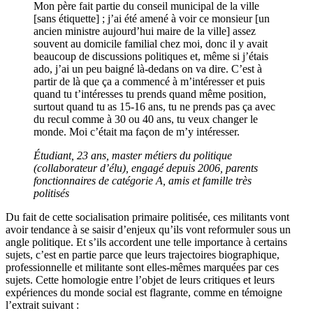
Mon père fait partie du conseil municipal de la ville
[sans étiquette] ; j’ai été amené à voir ce monsieur [un
ancien ministre aujourd’hui maire de la ville] assez
souvent au domicile familial chez moi, donc il y avait
beaucoup de discussions politiques et, même si j’étais
ado, j’ai un peu baigné là-dedans on va dire. C’est à
partir de là que ça a commencé à m’intéresser et puis
quand tu t’intéresses tu prends quand même position,
surtout quand tu as 15-16 ans, tu ne prends pas ça avec
du recul comme à 30 ou 40 ans, tu veux changer le
monde. Moi c’était ma façon de m’y intéresser.
Étudiant, 23 ans, master métiers du politique
(collaborateur d’élu), engagé depuis 2006, parents
fonctionnaires de catégorie A, amis et famille très
politisés
Du fait de cette socialisation primaire politisée, ces militants vont
avoir tendance à se saisir d’enjeux qu’ils vont reformuler sous un
angle politique. Et s’ils accordent une telle importance à certains
sujets, c’est en partie parce que leurs trajectoires biographique,
professionnelle et militante sont elles-mêmes marquées par ces
sujets. Cette homologie entre l’objet de leurs critiques et leurs
expériences du monde social est flagrante, comme en témoigne
l’extrait suivant :