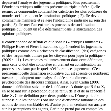
dépassent l’analyse des jugements politiques. Plus précisément,
l’étude des critiques militantes présente un triple intérêt : 1) elle
permet de comprendre comment les catégories les plus politisées du
monde social critiquent les institutions politiques ; 2) elle dévoile
comment se manifeste et se gère l’indiscipline partisane au sein des
partis ; 3) elle met l’accent sur les processus de socialisation
politique qui jouent un rôle déterminant dans la structuration des
opinions politiques.
Il convient donc de définir ce que sont les « critiques militantes ».
Philippe Bezes et Pierre Lascoumes appréhendent les jugements
politiques comme des « principes de classification, [des] catégories
et [des] arguments utilisés par les citoyens pour juger la politique »
(2009 : 111). Les critiques militantes entrent dans cette définition,
mais celle-ci doit être complétée en prenant en considération les
processus sociaux par lesquels s’élaborent ces jugements. C’est
précisément cette dimension explicative qui est absente de nombreux
travaux qui adoptent une analyse fondée sur la dimension
psychosociale des discours critiques. Ainsi, Ryan Carlin (2006)
donne la définition suivante de la défiance : A doute que B fera X,
en se basant sur la perception que se fait A de B et de sa capacité à
faire X. Cette définition pose deux problèmes. D’une part, elle
suppose que les individus ont une vue d’ensemble rationnelle des
actions de leurs semblables et, d’autre part, en centrant son analyse
sur les perceptions des agents, Carlin ne prend pas en compte les