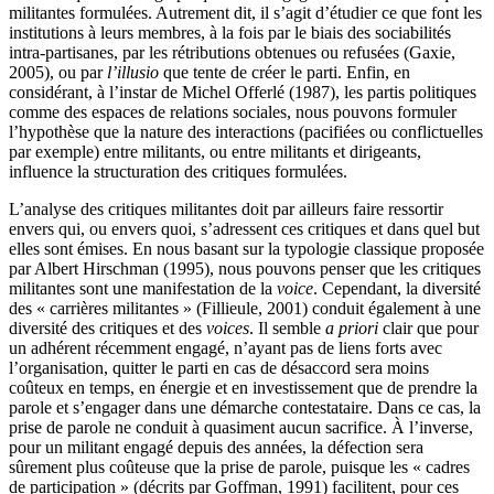
militantes formulées. Autrement dit, il s’agit d’étudier ce que font les
institutions à leurs membres, à la fois par le biais des sociabilités
intra-partisanes, par les rétributions obtenues ou refusées (Gaxie,
2005), ou par
l’illusio
que tente de créer le parti. Enfin, en
considérant, à l’instar de Michel Offerlé (1987), les partis politiques
comme des espaces de relations sociales, nous pouvons formuler
l’hypothèse que la nature des interactions (pacifiées ou conflictuelles
par exemple) entre militants, ou entre militants et dirigeants,
influence la structuration des critiques formulées.
L’analyse des critiques militantes doit par ailleurs faire ressortir
envers qui, ou envers quoi, s’adressent ces critiques et dans quel but
elles sont émises. En nous basant sur la typologie classique proposée
par Albert Hirschman (1995), nous pouvons penser que les critiques
militantes sont une manifestation de la
voice
. Cependant, la diversité
des « carrières militantes » (Fillieule, 2001) conduit également à une
diversité des critiques et des
voices
. Il semble
a priori
clair que pour
un adhérent récemment engagé, n’ayant pas de liens forts avec
l’organisation, quitter le parti en cas de désaccord sera moins
coûteux en temps, en énergie et en investissement que de prendre la
parole et s’engager dans une démarche contestataire. Dans ce cas, la
prise de parole ne conduit à quasiment aucun sacrifice. À l’inverse,
pour un militant engagé depuis des années, la défection sera
sûrement plus coûteuse que la prise de parole, puisque les « cadres
de participation » (décrits par Goffman, 1991) facilitent, pour ces