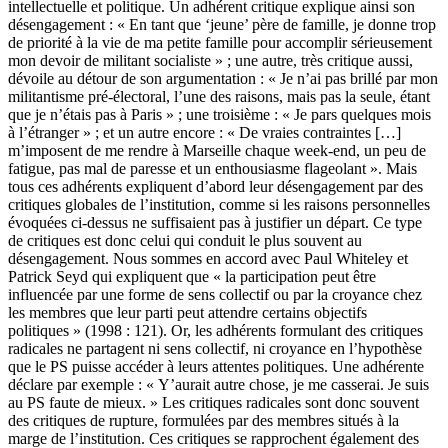
intellectuelle et politique. Un adhérent critique explique ainsi son
désengagement : « En tant que ‘jeune’ père de famille, je donne trop
de priorité à la vie de ma petite famille pour accomplir sérieusement
mon devoir de militant socialiste » ; une autre, très critique aussi,
dévoile au détour de son argumentation : « Je n’ai pas brillé par mon
militantisme pré-électoral, l’une des raisons, mais pas la seule, étant
que je n’étais pas à Paris » ; une troisième : « Je pars quelques mois
à l’étranger » ; et un autre encore : « De vraies contraintes […]
m’imposent de me rendre à Marseille chaque week-end, un peu de
fatigue, pas mal de paresse et un enthousiasme flageolant ». Mais
tous ces adhérents expliquent d’abord leur désengagement par des
critiques globales de l’institution, comme si les raisons personnelles
évoquées ci-dessus ne suffisaient pas à justifier un départ. Ce type
de critiques est donc celui qui conduit le plus souvent au
désengagement. Nous sommes en accord avec Paul Whiteley et
Patrick Seyd qui expliquent que « la participation peut être
influencée par une forme de sens collectif ou par la croyance chez
les membres que leur parti peut attendre certains objectifs
politiques » (1998 : 121). Or, les adhérents formulant des critiques
radicales ne partagent ni sens collectif, ni croyance en l’hypothèse
que le PS puisse accéder à leurs attentes politiques. Une adhérente
déclare par exemple : « Y’aurait autre chose, je me casserai. Je suis
au PS faute de mieux. » Les critiques radicales sont donc souvent
des critiques de rupture, formulées par des membres situés à la
marge de l’institution. Ces critiques se rapprochent également des