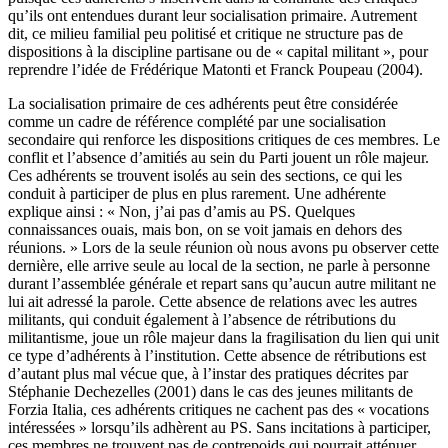
qu’ils ont entendues durant leur socialisation primaire. Autrement
dit, ce milieu familial peu politisé et critique ne structure pas de
dispositions à la discipline partisane ou de « capital militant », pour
reprendre l’idée de Frédérique Matonti et Franck Poupeau (2004).
La socialisation primaire de ces adhérents peut être considérée
comme un cadre de référence complété par une socialisation
secondaire qui renforce les dispositions critiques de ces membres. Le
conflit et l’absence d’amitiés au sein du Parti jouent un rôle majeur.
Ces adhérents se trouvent isolés au sein des sections, ce qui les
conduit à participer de plus en plus rarement. Une adhérente
explique ainsi : « Non, j’ai pas d’amis au PS. Quelques
connaissances ouais, mais bon, on se voit jamais en dehors des
réunions. » Lors de la seule réunion où nous avons pu observer cette
dernière, elle arrive seule au local de la section, ne parle à personne
durant l’assemblée générale et repart sans qu’aucun autre militant ne
lui ait adressé la parole. Cette absence de relations avec les autres
militants, qui conduit également à l’absence de rétributions du
militantisme, joue un rôle majeur dans la fragilisation du lien qui unit
ce type d’adhérents à l’institution. Cette absence de rétributions est
d’autant plus mal vécue que, à l’instar des pratiques décrites par
Stéphanie Dechezelles (2001) dans le cas des jeunes militants de
Forzia Italia, ces adhérents critiques ne cachent pas des « vocations
intéressées » lorsqu’ils adhèrent au PS. Sans incitations à participer,
ces membres ne trouvent pas de contrepoids qui pourrait atténuer