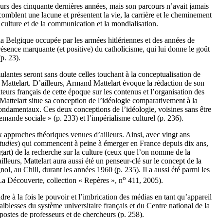
urs des cinquante dernières années, mais son parcours n’avait jamais
comblent une lacune et présentent la vie, la carrière et le cheminement
culture et de la communication et la mondialisation.
 la Belgique occupée par les armées hitlériennes et des années de
présence marquante (et positive) du catholicisme, qui lui donne le goût
p. 23).
ulantes seront sans doute celles touchant à la conceptualisation de
ple Mattelart. D’ailleurs, Armand Mattelart évoque la rédaction de son
eurs français de cette époque sur les contenus et l’organisation des
 Mattelart situe sa conception de l’idéologie comparativement à la
ondamentaux. Ces deux conceptions de l’idéologie, voisines sans être
emande sociale » (p. 233) et l’impérialisme culturel (p. 236).
x approches théoriques venues d’ailleurs. Ainsi, avec vingt ans
tudies
) qui commencent à peine à émerger en France depuis dix ans,
art) de la recherche sur la culture (ceux que l’on nomme de la
lleurs, Mattelart aura aussi été un penseur-clé sur le concept de la
nol, au Chili, durant les années 1960 (p. 235). Il a aussi été parmi les
o
 La Découverte, collection « Repères », n
411, 2005).
re à la fois le pouvoir et l’imbrication des médias en tant qu’appareil
 faiblesses du système universitaire français et du Centre national de la
 postes de professeurs et de chercheurs (p. 258).