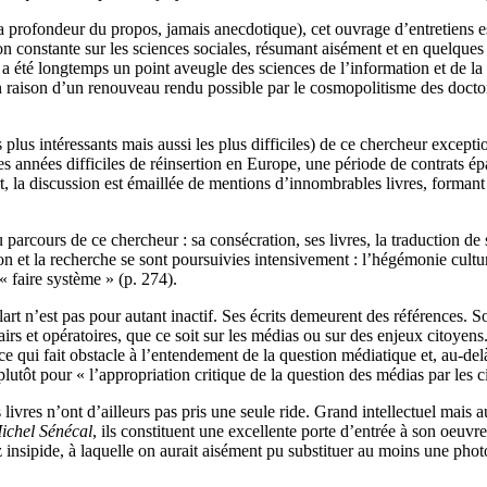
la profondeur du propos, jamais anecdotique), cet ouvrage d’entretiens est
on constante sur les sciences sociales, résumant aisément et en quelques
 a été longtemps un point aveugle des sciences de l’information et de l
 raison d’un renouveau rendu possible par le cosmopolitisme des doctoran
 plus intéressants mais aussi les plus difficiles) de ce chercheur excepti
 années difficiles de réinsertion en Europe, une période de contrats épa
t, la discussion est émaillée de mentions d’innombrables livres, forma
arcours de ce chercheur : sa consécration, ses livres, la traduction de s
ion et la recherche se sont poursuivies intensivement : l’hégémonie cult
 « faire système » (p. 274).
’est pas pour autant inactif. Ses écrits demeurent des références. Son st
irs et opératoires, que ce soit sur les médias ou sur des enjeux citoyens.
 qui fait obstacle à l’entendement de la question médiatique et, au-delà, 
 plutôt pour « l’appropriation critique de la question des médias par les c
 livres n’ont d’ailleurs pas pris une seule ride. Grand intellectuel mai
Michel Sénécal
, ils constituent une excellente porte d’entrée à son oeuvr
z insipide, à laquelle on aurait aisément pu substituer au moins une ph