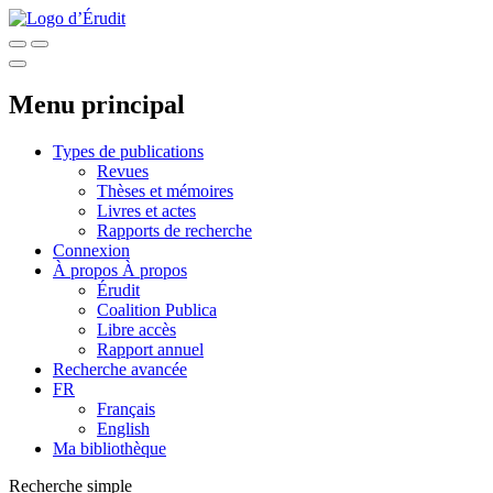
Menu principal
Types de publications
Revues
Thèses et mémoires
Livres et actes
Rapports de recherche
Connexion
À propos
À propos
Érudit
Coalition Publica
Libre accès
Rapport annuel
Recherche avancée
FR
Français
English
Ma bibliothèque
Recherche simple