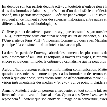
En dépit de son ton parfois décontracté (qui toutefois n’enlève rien à 
dans des formules éclairantes qui résultent d’un demi-siècle de réflexi
donné, mais parfois insoupçonné. Il déclare par exemple : « L’histoire
évoluent en ce moment autour des sciences historiques, entre autres en
différents horizons méthodologiques.
Ce livre permet de suivre le parcours atypique (ce sont les parcours les
1973), interrompue brutalement par le coup d’État de Pinochet, puis ses
l’Université de Paris VIII - Vincennes. Comme toujours avec Mattelar
participé à la construction d’un intellectuel accompli.
La dernière partie de l’ouvrage aborde les moments les plus connus du p
retour momentané au Chili. Et toujours, à travers ces étapes, la réflex
encore et toujours, limpide, la critique du capitalisme qui ne peut plus
Aujourd’hui professeur émérite en information-communication, Mattelart n
questions essentielles de notre temps et à les formuler en des termes cla
servir à quelque chose, sans aucun souci de démocratisation réelle : « ce
vision instrumentaliste des médias » (p. 270). Sur ce point, il plaidera
Armand Mattelart reste un penseur à fréquenter et, tout comme lui, ses
livres même au niveau du baccalauréat. Quant à ces
Entretiens avec 
reprochera à l’éditeur que son choix de l’image de la couverture, asse