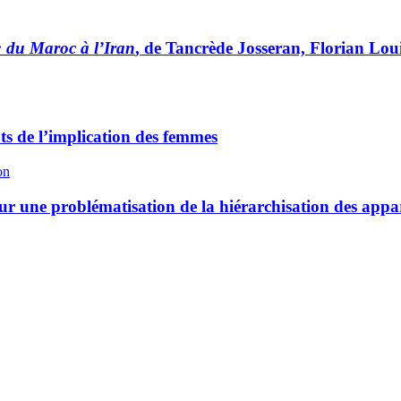
: du Maroc à l’Iran
, de Tancrède Josseran, Florian Louis
ts de l’implication des femmes
on
pour une problématisation de la hiérarchisation des ap