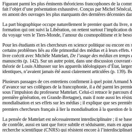
Figurant parmi les plus éminents théoriciens francophones de la commu
fait l’objet d’une présentation exhaustive. Conçus par Michel Sénécal,
en amont des ouvrages les plus marquants des dernières décennies dans 
La part biographique occupe naturellement le premier quart du livre, ma
formation qui ont suivi la Libération, on retient surtout l’implication
du voyage vers le Tiers-Monde, l’amour du cosmopolitisme et le besoin
Pour les étudiants et les chercheurs en science politique ou encore en 
certains problèmes liés au rôle primordial des médias et à leurs effets.
livre coécrit avec Michèle Mattelart,
De l’usage des médias en temps d
manuscrits (p. 142). Sur un autre point, dans une discussion couvrant 
théorie de Louis Althusser sur les appareils idéologiques d’État, la
identiques, n’avaient jamais été aussi clairement articulées (p. 139). B
Plusieurs passages de ces entretiens confirment à quel point Armand Ma
d’avance sur ses collègues de la francophonie, il a été parmi les premier
sous l’impulsion du professeur Mattelart. Celui-ci retrace le parcour
première génération, en Grande-Bretagne), mais il note aussi les résist
mondialisation et ses effets sur les médias ; il explique que ses premièr
premiers chercheurs français à lier la mondialisation à la question de l
La pensée de Mattelart est nécessairement interdisciplinaire ; il se ba
de contrôle, aussi en tant que force subtile et séduisante, mais en appar
recherche scientifique (CNRS) qui résistent encore à l’interdisciplinar