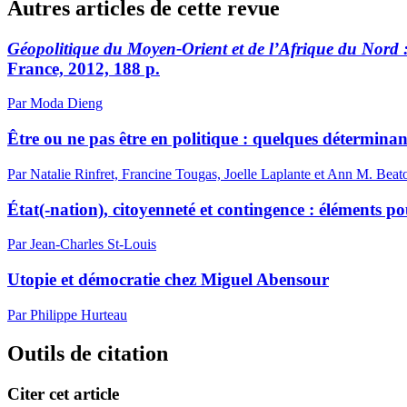
Autres articles de cette revue
Géopolitique du Moyen-Orient et de l’Afrique du Nord 
France, 2012, 188 p.
Par Moda Dieng
Être ou ne pas être en politique : quelques déterminan
Par Natalie Rinfret, Francine Tougas, Joelle Laplante et Ann M. Beat
État(-nation), citoyenneté et contingence : éléments 
Par Jean-Charles St-Louis
Utopie et démocratie chez Miguel Abensour
Par Philippe Hurteau
Outils de citation
Citer cet article