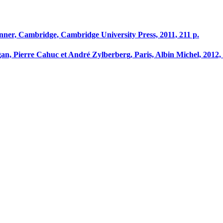
kinner, Cambridge, Cambridge University Press, 2011, 211 p.
gan, Pierre Cahuc et André Zylberberg, Paris, Albin Michel, 2012, 