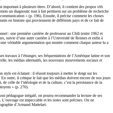
 important à plusieurs titres. D’abord, il contient des propos vifs
 mots un diagnostic tout à fait pertinent sur un problème de recherche
a communication » (p. 196). Ensuite, il précise comment les choses
ts en histoire qui proviennent de différents pays et de ce fait de
onnel : une première carrière de professeur au Chili (entre 1962 et
rs, suivie d’une autre carrière à l’Université de Rennes et enfin à
nt une véritable argumentation qui montre comment chaque auteur lu a
es travaux à l’étranger, ses fréquentations de l’Amérique latine et son
urelle, les médias alternatifs, les nouveaux mouvements sociaux et
yle est éclatant : il réussit toujours à mettre le doigt sur les
 En outre, il critique le fait que les médias doivent encore de nos jours
de celle de l’idéologie et de la culture, c’est la persistance de la
itoyens » (p. 270).
s aussi pédagogue inégalé, on pourra recommander la lecture de ses
e. L’ouvrage est impeccable et les notes sont précises. On ne
otographie d’Armand Mattelart.