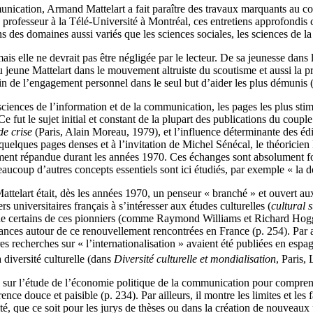
nication, Armand Mattelart a fait paraître des travaux marquants au co
 professeur à la Télé-Université à Montréal, ces entretiens approfondis 
des domaines aussi variés que les sciences sociales, les sciences de la 
is elle ne devrait pas être négligée par le lecteur. De sa jeunesse dans
 du jeune Mattelart dans le mouvement altruiste du scoutisme et aussi la 
 de l’engagement personnel dans le seul but d’aider les plus démunis (
sciences de l’information et de la communication, les pages les plus stim
 Ce fut le sujet initial et constant de la plupart des publications du cou
e crise
(Paris, Alain Moreau, 1979), et l’influence déterminante des édit
quelques pages denses et à l’invitation de Michel Sénécal, le théoricien
rgement répandue durant les années 1970. Ces échanges sont absolument f
eaucoup d’autres concepts essentiels sont ici étudiés, par exemple « la d
ttelart était, dès les années 1970, un penseur « branché » et ouvert au
s universitaires français à s’intéresser aux études culturelles (
cultural s
s de certains de ces pionniers (comme Raymond Williams et Richard Hogg
ances autour de ce renouvellement rencontrées en France (p. 254). Par ai
es recherches sur « l’internationalisation » avaient été publiées en espag
a diversité culturelle (dans
Diversité culturelle et mondialisation
, Paris,
se sur l’étude de l’économie politique de la communication pour comprend
ence douce et paisible (p. 234). Par ailleurs, il montre les limites et les
ité, que ce soit pour les jurys de thèses ou dans la création de nouveaux