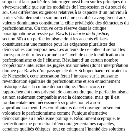
supposent la capacité de s’interroger aussi bien sur les principes du
vivre-ensemble que sur les modalités de l’expression et du souci de
soi. Ces différentes exigences relatives à la capacité d’un individu à
parler véritablement en son nom et à ne pas obéir aveuglément aux
valeurs dominantes constituent la cible privilégiée des détracteurs du
perfectionnisme. On trouve cette réserve dans la critique
paradigmatique adressée par Rawls (
Théorie de la justice
,
section 50) à un perfectionnisme dont les accents élitistes
constitueraient une menace pour les exigences pluralistes des
démocraties contemporaines. Les auteurs de ce collectif se font les
porte-parole du refus exprimé par Cavell de cette identification du
perfectionnisme et de l’élitisme. Résultant d’un certain nombre
d’opérations intellectuelles jugées malhonnêtes (dont l’interprétation
donnée par Rawls d’un passage clé du « Schopenhaeur éducateur »
de Nietzsche), cette accusation ferait l’impasse sur la puissante
revendication égalitaire du perfectionnisme et son enracinement
historique dans la culture démocratique. Plus encore, ce
rapprochement nous priverait de comprendre que le perfectionnisme
est non seulement compatible avec la démocratie, mais qu’il est
fondamentalement nécessaire à sa protection et à son
approfondissement. Les contributeurs de cet ouvrage présentent
volontiers le perfectionnisme comme l’unique alternative
démocratique au libéralisme politique. Résolument sceptique, le
perfectionnisme permettrait d’encourager certaines capacités,
certaines qualités éthiques, tout en critiquant l’inanité des solutions