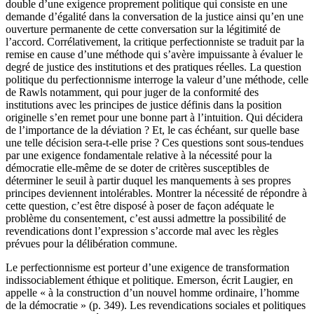
double d’une exigence proprement politique qui consiste en une
demande d’égalité dans la conversation de la justice ainsi qu’en une
ouverture permanente de cette conversation sur la légitimité de
l’accord. Corrélativement, la critique perfectionniste se traduit par la
remise en cause d’une méthode qui s’avère impuissante à évaluer le
degré de justice des institutions et des pratiques réelles. La question
politique du perfectionnisme interroge la valeur d’une méthode, celle
de Rawls notamment, qui pour juger de la conformité des
institutions avec les principes de justice définis dans la position
originelle s’en remet pour une bonne part à l’intuition. Qui décidera
de l’importance de la déviation ? Et, le cas échéant, sur quelle base
une telle décision sera-t-elle prise ? Ces questions sont sous-tendues
par une exigence fondamentale relative à la nécessité pour la
démocratie elle-même de se doter de critères susceptibles de
déterminer le seuil à partir duquel les manquements à ses propres
principes deviennent intolérables. Montrer la nécessité de répondre à
cette question, c’est être disposé à poser de façon adéquate le
problème du consentement, c’est aussi admettre la possibilité de
revendications dont l’expression s’accorde mal avec les règles
prévues pour la délibération commune.
Le perfectionnisme est porteur d’une exigence de transformation
indissociablement éthique et politique. Emerson, écrit Laugier, en
appelle « à la construction d’un nouvel homme ordinaire, l’homme
de la démocratie » (p. 349). Les revendications sociales et politiques