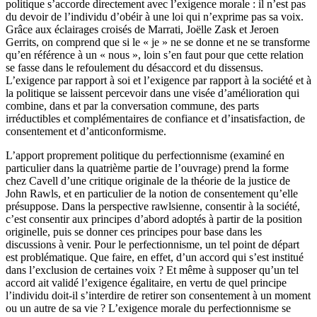
politique s’accorde directement avec l’exigence morale : il n’est pas
du devoir de l’individu d’obéir à une loi qui n’exprime pas sa voix.
Grâce aux éclairages croisés de Marrati, Joëlle Zask et Jeroen
Gerrits, on comprend que si le « je » ne se donne et ne se transforme
qu’en référence à un « nous », loin s’en faut pour que cette relation
se fasse dans le refoulement du désaccord et du dissensus.
L’exigence par rapport à soi et l’exigence par rapport à la société et à
la politique se laissent percevoir dans une visée d’amélioration qui
combine, dans et par la conversation commune, des parts
irréductibles et complémentaires de confiance et d’insatisfaction, de
consentement et d’anticonformisme.
L’apport proprement politique du perfectionnisme (examiné en
particulier dans la quatrième partie de l’ouvrage) prend la forme
chez Cavell d’une critique originale de la théorie de la justice de
John Rawls, et en particulier de la notion de consentement qu’elle
présuppose. Dans la perspective rawlsienne, consentir à la société,
c’est consentir aux principes d’abord adoptés à partir de la position
originelle, puis se donner ces principes pour base dans les
discussions à venir. Pour le perfectionnisme, un tel point de départ
est problématique. Que faire, en effet, d’un accord qui s’est institué
dans l’exclusion de certaines voix ? Et même à supposer qu’un tel
accord ait validé l’exigence égalitaire, en vertu de quel principe
l’individu doit-il s’interdire de retirer son consentement à un moment
ou un autre de sa vie ? L’exigence morale du perfectionnisme se