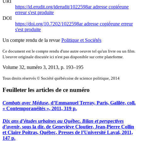
URI
https://id.erudit.org/iderudit/1022598ar
adresse copiée
une
erreur s'est produite
DOI
https://doi.org/10.7202/1022598ar
adresse copiée
une erreur
s'est produite
Un compte rendu de la revue
Politique et Sociétés
Ce document est le compte rendu d'une autre oeuvre tel qu'un livre ou un film.
L'oeuvre originale discutée ici n'est pas disponible sur cette plateforme.
Volume 32, numéro 3, 2013
, p. 193–195
Tous droits réservés © Société québécoise de science politique, 2014
Feuilleter les articles de ce numéro
Combats avec Méduse
, d’Emmanuel Terray, Paris, Galilée, coll.
« Contemporanéités », 2011, 319 p.
Dix ans d’études urbaines au Québec. Bilan et perspectives
d’avenir
, sous la dir. de Geneviève Cloutier, Jean-Pierre Collin
et Claire Poitras, Québec, Presses de l’Université Laval, 2011,
147 p.