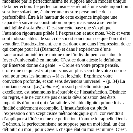
mobilisée par le perfectionnisme ne suppose aucun modèle unique
de la perfection. Le perfectionnisme se réduit à une seule injonction :
se suivre soi-même, élaborer une mesure personnelle de la
perfectibilité. Être à la hauteur de cette exigence implique une
capacité à suivre sa constitution propre, mais aussi à se rendre
intelligible à soi-même. C’est sur cette base que s’explique
l’attention rigoureuse prêtée à l’expression et aux mots. Voix et vertu
sont indissociables : le souci de soi est souci pour ce que l’on dit et
veut dire. Paradoxalement, ce n’est donc que dans l’expression de ce
qui compte pour lui (Diamond) et dans l’expérience d’une
transformation intérieure unique que l’individu peut constituer le
foyer d’universalité en morale. C’est ce dont atteste la définition
qu’Emerson donne du génie : « Croire en votre propre pensée,
croire que ce qui est vrai pour vous au plus secret de votre coeur est
vrai pour tous les hommes – là est le génie. Exprimez votre
conviction profonde, et son sens deviendra universel. » (p. 34) La
confiance en soi (
self-reliance
), ressort perfectionniste par
excellence, est néanmoins inséparable de l’insatisfaction. Distincte
du regret, elle ne consiste pas dans la dévalorisation des états
imparfaits d’un moi qui n’aurait de véritable dignité qu’une fois sa
finalité entièrement accomplie. L’insatisfaction est plutôt
l’expression d’un scepticisme méthodologique qu’il conviendrait
d’appliquer à l’idée même de perfection. Comme le rappelle Denis
Guénoun, le perfectionnisme ne suppose pas un moi idéal, un état
définitif du moi ; pour Cavell, chaque état du moi est ultime. C’est,