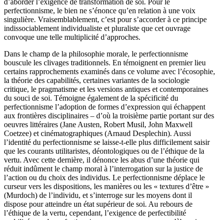
d’aborder l’exigence de transformation de soi. Pour le
perfectionnisme, le bien ne s’énonce qu’en relation à une voix
singulière. Vraisemblablement, c’est pour s’accorder à ce principe
indissociablement individualiste et pluraliste que cet ouvrage
convoque une telle multiplicité d’approches.
Dans le champ de la philosophie morale, le perfectionnisme
bouscule les clivages traditionnels. En témoignent en premier lieu
certains rapprochements examinés dans ce volume avec l’écosophie,
la théorie des capabilités, certaines variantes de la sociologie
critique, le pragmatisme et les versions antiques et contemporaines
du souci de soi. Témoigne également de la spécificité du
perfectionnisme l’adoption de formes d’expression qui échappent
aux frontières disciplinaires – d’où la troisième partie portant sur des
oeuvres littéraires (Jane Austen, Robert Musil, John Maxwell
Coetzee) et cinématographiques (Arnaud Desplechin). Aussi
l’identité du perfectionnisme se laisse-t-elle plus difficilement saisir
que les courants utilitaristes, déontologiques ou de l’éthique de la
vertu. Avec cette dernière, il dénonce les abus d’une théorie qui
réduit indûment le champ moral à l’interrogation sur la justice de
l’action ou du choix des individus. Le perfectionnisme déplace le
curseur vers les dispositions, les manières ou les « textures d’être »
(Murdoch) de l’individu, et s’interroge sur les moyens dont il
dispose pour atteindre un état supérieur de soi. Au rebours de
l’éthique de la vertu, cependant, l’exigence de perfectibilité