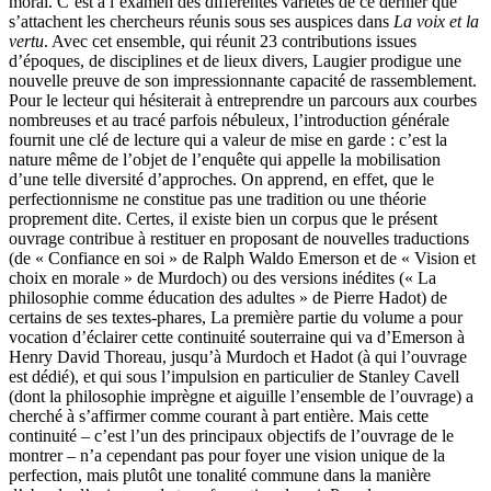
moral. C’est à l’examen des différentes variétés de ce dernier que
s’attachent les chercheurs réunis sous ses auspices dans
La voix et la
vertu
. Avec cet ensemble, qui réunit 23 contributions issues
d’époques, de disciplines et de lieux divers, Laugier prodigue une
nouvelle preuve de son impressionnante capacité de rassemblement.
Pour le lecteur qui hésiterait à entreprendre un parcours aux courbes
nombreuses et au tracé parfois nébuleux, l’introduction générale
fournit une clé de lecture qui a valeur de mise en garde : c’est la
nature même de l’objet de l’enquête qui appelle la mobilisation
d’une telle diversité d’approches. On apprend, en effet, que le
perfectionnisme ne constitue pas une tradition ou une théorie
proprement dite. Certes, il existe bien un corpus que le présent
ouvrage contribue à restituer en proposant de nouvelles traductions
(de « Confiance en soi » de Ralph Waldo Emerson et de « Vision et
choix en morale » de Murdoch) ou des versions inédites (« La
philosophie comme éducation des adultes » de Pierre Hadot) de
certains de ses textes-phares, La première partie du volume a pour
vocation d’éclairer cette continuité souterraine qui va d’Emerson à
Henry David Thoreau, jusqu’à Murdoch et Hadot (à qui l’ouvrage
est dédié), et qui sous l’impulsion en particulier de Stanley Cavell
(dont la philosophie imprègne et aiguille l’ensemble de l’ouvrage) a
cherché à s’affirmer comme courant à part entière. Mais cette
continuité – c’est l’un des principaux objectifs de l’ouvrage de le
montrer – n’a cependant pas pour foyer une vision unique de la
perfection, mais plutôt une tonalité commune dans la manière