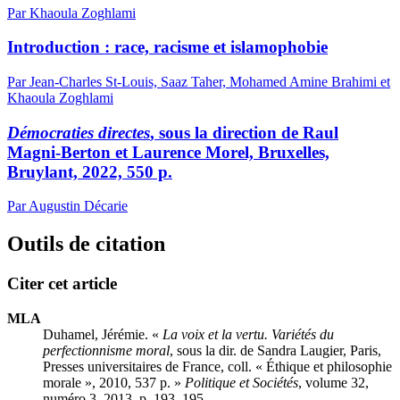
Par Khaoula Zoghlami
Introduction : race, racisme et islamophobie
Par Jean-Charles St-Louis, Saaz Taher, Mohamed Amine Brahimi et
Khaoula Zoghlami
Démocraties directes
, sous la direction de Raul
Magni-Berton et Laurence Morel, Bruxelles,
Bruylant, 2022, 550 p.
Par Augustin Décarie
Outils de citation
Citer cet article
MLA
Duhamel, Jérémie. «
La voix et la vertu. Variétés du
perfectionnisme moral
, sous la dir. de Sandra Laugier, Paris,
Presses universitaires de France, coll. « Éthique et philosophie
morale », 2010, 537 p. »
Politique et Sociétés
, volume 32,
numéro 3, 2013, p. 193–195.