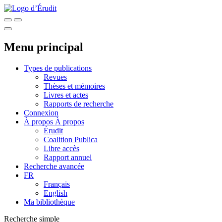
Menu principal
Types de publications
Revues
Thèses et mémoires
Livres et actes
Rapports de recherche
Connexion
À propos
À propos
Érudit
Coalition Publica
Libre accès
Rapport annuel
Recherche avancée
FR
Français
English
Ma bibliothèque
Recherche simple