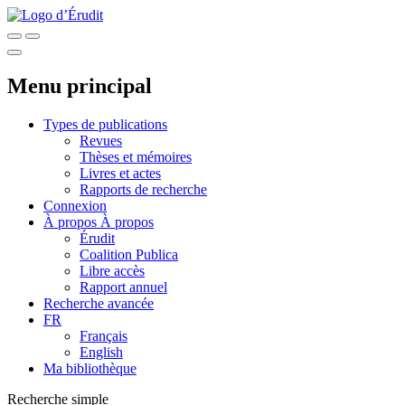
Menu principal
Types de publications
Revues
Thèses et mémoires
Livres et actes
Rapports de recherche
Connexion
À propos
À propos
Érudit
Coalition Publica
Libre accès
Rapport annuel
Recherche avancée
FR
Français
English
Ma bibliothèque
Recherche simple