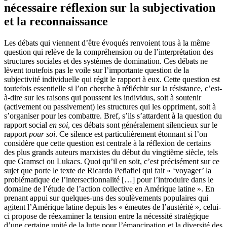
nécessaire réflexion sur la subjectivation
et la reconnaissance
Les débats qui viennent d’être évoqués renvoient tous à la même
question qui relève de la compréhension ou de l’interprétation des
structures sociales et des systèmes de domination. Ces débats ne
lèvent toutefois pas le voile sur l’importante question de la
subjectivité individuelle qui régit le rapport à eux. Cette question est
toutefois essentielle si l’on cherche à réfléchir sur la résistance, c’est-
à-dire sur les raisons qui poussent les individus, soit à soutenir
(activement ou passivement) les structures qui les oppriment, soit à
s’organiser pour les combattre. Bref, s’ils s’attardent à la question du
rapport social
en soi
, ces débats sont généralement silencieux sur le
rapport
pour soi
. Ce silence est particulièrement étonnant si l’on
considère que cette question est centrale à la réflexion de certains
des plus grands auteurs marxistes du début du vingtième siècle, tels
que Gramsci ou Lukacs. Quoi qu’il en soit, c’est précisément sur ce
sujet que porte le texte de Ricardo Peñafiel qui fait « ‘voyager’ la
problématique de l’intersectionnalité […] pour l’introduire dans le
domaine de l’étude de l’action collective en Amérique latine ». En
prenant appui sur quelques-uns des soulèvements populaires qui
agitent l’Amérique latine depuis les « émeutes de l’austérité », celui-
ci propose de réexaminer la tension entre la nécessité stratégique
d’une certaine unité de la lutte pour l’émancipation et la diversité des