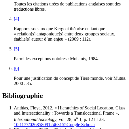
Toutes les citations tirées de publications anglaises sont des
traductions libres.
[4]
Rapports sociaux que Kergoat théorise en tant que
« relation[s] antagonique[s] entre deux groupes sociaux,
établie[s] autour d’un enjeu » (2009 : 112).
[5]
Parmi les exceptions notoires : Mohanty, 1984.
[6]
Pour une justification du concept de Tiers-monde, voir Mutua,
2000 : 35.
Bibliographie
Anthias, Floya, 2012, « Hierarchies of Social Location, Class
and Intersectionality : Towards a Translocational Frame »,
o
International Sociology
, vol. 28, n
1, p. 121-138.
10.1177/0268580912463155
Google Scholar