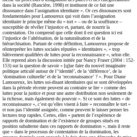
dans la société (Rancière, 1998) et instituent de ce fait une
dissonance dans l’assignation identitaire ». Or ces dissonances sont
fondamentales pour Lamoureux qui voit dans l’assignation
identitaire le principe même du « tort » – ou de la souffrance –
susceptible de révéler l’injustice et, partant, de nourrir la
contestation. On comprend que celle dont il est question ici est
l’injustice de l’altérisation, de la naturalisation et de la
hiérarchisation. Partant de cette définition, Lamoureux propose de
réinterpréter les luttes sociales réputées « identitaires », « trop
hâtivement qualifiées de luttes pour la reconnaissance », selon elle.
Elle reprend alors la discussion initiée par Nancy Fraser (2004 : 152-
153) sur la question de savoir « [q]ue faire du nouvel imaginaire
politique articulé autour de l’‘identité’, de la ‘différence’, de la
‘domination culturelle’ et de la ‘reconnaissance’ ? ». Pour Diane
Lamoureux, les luttes soi-disant identitaires qui se sont développées
dans la période récente peuvent au contraire se lire « comme des
luttes pour la justice et pour une autre distribution non seulement de
la richesse, mais également du pouvoir ». Si ce sont des luttes « de
reconnaissance », c’est qu’elles visent à faire « reconnaître le tort »
et non pas l’identité assignée, comme peuvent le laisser penser les
lectures trop rapides. Certes, elles « partent de l’expérience de
rapports de domination et de l’existence de groupes situés en
position subalterne dans ces rapports de domination », mais il reste
que « dans le processus de contestation de la domination, les