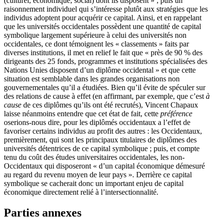
(culturel, économique, social) dont ils disposent » ; puis un
raisonnement individuel qui s’intéresse plutôt aux stratégies que les
individus adoptent pour acquérir ce capital. Ainsi, et en rappelant
que les universités occidentales possèdent une quantité de capital
symbolique largement supérieure à celui des universités non
occidentales, ce dont témoignent les « classements » faits par
diverses institutions, il met en relief le fait que « près de 90 % des
dirigeants des 25 fonds, programmes et institutions spécialisées des
Nations Unies disposent d’un diplôme occidental » et que cette
situation est semblable dans les grandes organisations non
gouvernementales qu’il a étudiées. Bien qu’il évite de spéculer sur
des relations de cause à effet (en affirmant, par exemple, que c’est
à
cause
de ces diplômes qu’ils ont été recrutés), Vincent Chapaux
laisse néanmoins entendre que cet état de fait, cette
préférence
oserions-nous dire, pour les diplômés occidentaux a l’effet de
favoriser certains individus au profit des autres : les Occidentaux,
premièrement, qui sont les principaux titulaires de diplômes des
universités détentrices de ce capital symbolique ; puis, et compte
tenu du coût des études universitaires occidentales, les non-
Occidentaux qui disposeront « d’un capital économique démesuré
au regard du revenu moyen de leur pays ». Derrière ce capital
symbolique se cacherait donc un important enjeu de capital
économique directement relié à l’intersectionnalité.
Parties annexes