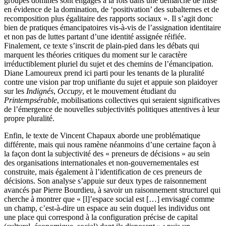
groupes dominés sont engagés à la fois dans une démarche de mise
en évidence de la domination, de ‘positivation’ des subalternes et de
recomposition plus égalitaire des rapports sociaux ». Il s’agit donc
bien de pratiques émancipatoires vis-à-vis de l’assignation identitaire
et non pas de luttes partant d’une identité assignée réifiée.
Finalement, ce texte s’inscrit de plain-pied dans les débats qui
marquent les théories critiques du moment sur le caractère
irréductiblement pluriel du sujet et des chemins de l’émancipation.
Diane Lamoureux prend ici parti pour les tenants de la pluralité
contre une vision par trop unifiante du sujet et appuie son plaidoyer
sur les
Indignés
,
Occupy
, et le mouvement étudiant du
Printemps
érable
, mobilisations collectives qui seraient significatives
de l’émergence de nouvelles subjectivités politiques attentives à leur
propre pluralité.
Enfin, le texte de Vincent Chapaux aborde une problématique
différente, mais qui nous ramène néanmoins d’une certaine façon à
la façon dont la subjectivité des « preneurs de décisions » au sein
des organisations internationales et non-gouvernementales est
construite, mais également à l’identification de ces preneurs de
décisions. Son analyse s’appuie sur deux types de raisonnement
avancés par Pierre Bourdieu, à savoir un raisonnement structurel qui
cherche à montrer que « [l]’espace social est […] envisagé comme
un champ, c’est-à-dire un espace au sein duquel les individus ont
une place qui correspond à la configuration précise de capital