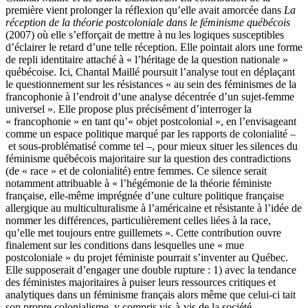
première vient prolonger la réflexion qu’elle avait amorcée dans
La
réception de la théorie postcoloniale dans le féminisme québécois
(2007) où elle s’efforçait de mettre à nu les logiques susceptibles
d’éclairer le retard d’une telle réception. Elle pointait alors une forme
de repli identitaire attaché à « l’héritage de la question nationale »
québécoise. Ici, Chantal Maillé poursuit l’analyse tout en déplaçant
le questionnement sur les résistances « au sein des féminismes de la
francophonie à l’endroit d’une analyse décentrée d’un sujet-femme
universel ». Elle propose plus précisément d’interroger la
« francophonie » en tant qu’« objet postcolonial », en l’envisageant
comme un espace politique marqué par les rapports de colonialité –
et sous-problématisé comme tel –, pour mieux situer les silences du
féminisme québécois majoritaire sur la question des contradictions
(de « race » et de colonialité) entre femmes. Ce silence serait
notamment attribuable à « l’hégémonie de la théorie féministe
française, elle-même imprégnée d’une culture politique française
allergique au multiculturalisme à l’américaine et résistante à l’idée de
nommer les différences, particulièrement celles liées à la race,
qu’elle met toujours entre guillemets ». Cette contribution ouvre
finalement sur les conditions dans lesquelles une « mue
postcoloniale » du projet féministe pourrait s’inventer au Québec.
Elle supposerait d’engager une double rupture : 1) avec la tendance
des féministes majoritaires à puiser leurs ressources critiques et
analytiques dans un féminisme français alors même que celui-ci tait
son propre colonialisme, y compris vis-à-vis de la société