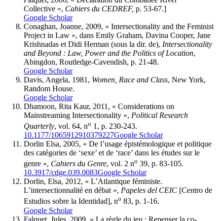
Collective »,
Cahiers du CEDREF,
p. 53-67.]
Google Scholar
Conaghan, Joanne, 2009, « Intersectionality and the Feminist
Project in Law », dans Emily Graham, Davina Cooper, Jane
Krishnadas et Didi Herman (sous la dir. de),
Intersectionality
and Beyond : Law, Power and the Politics of Location
,
Abingdon, Routledge-Cavendish, p. 21-48.
Google Scholar
Davis, Angela, 1981,
Women, Race and Class
, New York,
Random House.
Google Scholar
Dhamoon, Rita Kaur, 2011, « Considerations on
Mainstreaming Intersectionality »,
Political Research
o
Quarterly
, vol. 64, n
1, p. 230-243.
10.1177/1065912910379227
Google Scholar
Dorlin Elsa, 2005, « De l’usage épistémologique et politique
des catégories de ‘sexe’ et de ‘race’ dans les études sur le
o
genre »,
Cahiers du Genre
, vol. 2 n
39, p. 83-105.
10.3917/cdge.039.0083
Google Scholar
Dorlin, Elsa, 2012, « L’Atlantique féministe.
L’intersectionnalité en débat »,
Papeles del CEIC
[Centro de
o
Estudios sobre la Identidad], n
83, p. 1-16.
Google Scholar
Falquet, Jules, 2009, « La règle du jeu : Repenser la co-