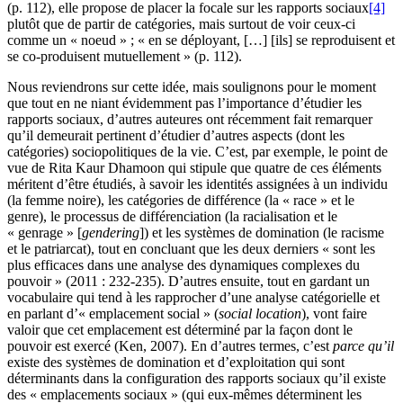
(p. 112), elle propose de placer la focale sur les rapports sociaux
[4]
plutôt que de partir de catégories, mais surtout de voir ceux-ci
comme un « noeud » ; « en se déployant, […] [ils] se reproduisent et
se co-produisent mutuellement » (p. 112).
Nous reviendrons sur cette idée, mais soulignons pour le moment
que tout en ne niant évidemment pas l’importance d’étudier les
rapports sociaux, d’autres auteures ont récemment fait remarquer
qu’il demeurait pertinent d’étudier d’autres aspects (dont les
catégories) sociopolitiques de la vie. C’est, par exemple, le point de
vue de Rita Kaur Dhamoon qui stipule que quatre de ces éléments
méritent d’être étudiés, à savoir les identités assignées à un individu
(la femme noire), les catégories de différence (la « race » et le
genre), le processus de différenciation (la racialisation et le
« genrage » [
gendering
]) et les systèmes de domination (le racisme
et le patriarcat), tout en concluant que les deux derniers « sont les
plus efficaces dans une analyse des dynamiques complexes du
pouvoir » (2011 : 232-235). D’autres ensuite, tout en gardant un
vocabulaire qui tend à les rapprocher d’une analyse catégorielle et
en parlant d’« emplacement social » (
social location
), vont faire
valoir que cet emplacement est déterminé par la façon dont le
pouvoir est exercé (Ken, 2007). En d’autres termes, c’est
parce qu’il
existe des systèmes de domination et d’exploitation qui sont
déterminants dans la configuration des rapports sociaux qu’il existe
des « emplacements sociaux » (qui eux-mêmes déterminent les