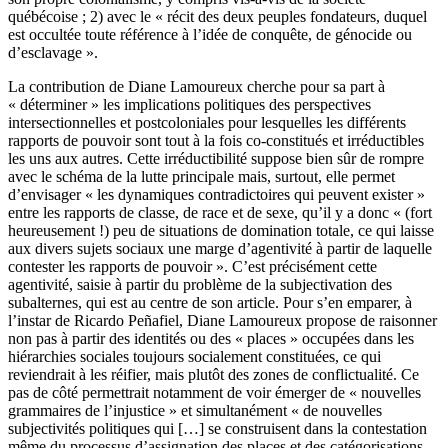
québécoise ; 2) avec le « récit des deux peuples fondateurs, duquel
est occultée toute référence à l’idée de conquête, de génocide ou
d’esclavage ».
La contribution de Diane Lamoureux cherche pour sa part à
« déterminer » les implications politiques des perspectives
intersectionnelles et postcoloniales pour lesquelles les différents
rapports de pouvoir sont tout à la fois co-constitués et irréductibles
les uns aux autres. Cette irréductibilité suppose bien sûr de rompre
avec le schéma de la lutte principale mais, surtout, elle permet
d’envisager « les dynamiques contradictoires qui peuvent exister »
entre les rapports de classe, de race et de sexe, qu’il y a donc « (fort
heureusement !) peu de situations de domination totale, ce qui laisse
aux divers sujets sociaux une marge d’agentivité à partir de laquelle
contester les rapports de pouvoir ». C’est précisément cette
agentivité, saisie à partir du problème de la subjectivation des
subalternes, qui est au centre de son article. Pour s’en emparer, à
l’instar de Ricardo Peñafiel, Diane Lamoureux propose de raisonner
non pas à partir des identités ou des « places » occupées dans les
hiérarchies sociales toujours socialement constituées, ce qui
reviendrait à les réifier, mais plutôt des zones de conflictualité. Ce
pas de côté permettrait notamment de voir émerger de « nouvelles
grammaires de l’injustice » et simultanément « de nouvelles
subjectivités politiques qui […] se construisent dans la contestation
même du processus d’assignation des places et des catégorisations