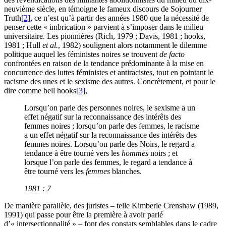
neuvième siècle, en témoigne le fameux discours de Sojourner
Truth
[2]
, ce n’est qu’à partir des années 1980 que la nécessité de
penser cette « imbrication » parvient à s’imposer dans le milieu
universitaire. Les pionnières (Rich, 1979 ; Davis, 1981 ; hooks,
1981 ; Hull
et al.
, 1982) soulignent alors notamment le dilemme
politique auquel les féministes noires se trouvent
de facto
confrontées en raison de la tendance prédominante à la mise en
concurrence des luttes féministes et antiracistes, tout en pointant le
racisme des unes et le sexisme des autres. Concrètement, et pour le
dire comme bell hooks
[3]
,
Lorsqu’on parle des personnes noires, le sexisme a un
effet négatif sur la reconnaissance des intérêts des
femmes noires ; lorsqu’on parle des femmes, le racisme
a un effet négatif sur la reconnaissance des intérêts des
femmes noires. Lorsqu’on parle des Noirs, le regard a
tendance à être tourné vers les
hommes
noirs ; et
lorsque l’on parle des femmes, le regard a tendance à
être tourné vers les
femmes
blanches.
1981 : 7
De manière parallèle, des juristes – telle Kimberle Crenshaw (1989,
1991) qui passe pour être la première à avoir parlé
d’« intersectionnalité » – font des constats semblables dans le cadre