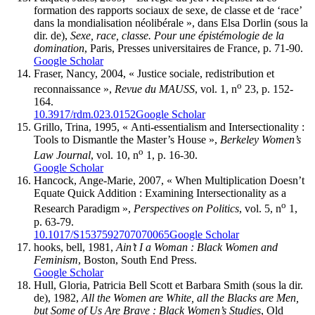
formation des rapports sociaux de sexe, de classe et de ‘race’
dans la mondialisation néolibérale », dans Elsa Dorlin (sous la
dir. de),
Sexe, race, classe. Pour une épistémologie de la
domination
, Paris, Presses universitaires de France, p. 71-90.
Google Scholar
Fraser, Nancy, 2004, « Justice sociale, redistribution et
o
reconnaissance »,
Revue du MAUSS
, vol. 1, n
23, p. 152-
164.
10.3917/rdm.023.0152
Google Scholar
Grillo, Trina, 1995, « Anti-essentialism and Intersectionality :
Tools to Dismantle the Master’s House »,
Berkeley Women’s
o
Law Journal
, vol. 10, n
1, p. 16-30.
Google Scholar
Hancock, Ange-Marie, 2007, « When Multiplication Doesn’t
Equate Quick Addition : Examining Intersectionality as a
o
Research Paradigm »,
Perspectives on Politics
, vol. 5, n
1,
p. 63-79.
10.1017/S1537592707070065
Google Scholar
hooks, bell, 1981,
Ain’t I a Woman : Black Women and
Feminism
, Boston, South End Press.
Google Scholar
Hull, Gloria, Patricia Bell Scott et Barbara Smith (sous la dir.
de), 1982,
All the Women are White, all the Blacks are Men,
but Some of Us Are Brave : Black Women’s Studies
, Old