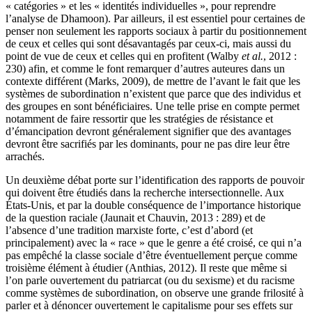
« catégories » et les « identités individuelles », pour reprendre
l’analyse de Dhamoon). Par ailleurs, il est essentiel pour certaines de
penser non seulement les rapports sociaux à partir du positionnement
de ceux et celles qui sont désavantagés par ceux-ci, mais aussi du
point de vue de ceux et celles qui en profitent (Walby
et al.
, 2012 :
230) afin, et comme le font remarquer d’autres auteures dans un
contexte différent (Marks, 2009), de mettre de l’avant le fait que les
systèmes de subordination n’existent que parce que des individus et
des groupes en sont bénéficiaires. Une telle prise en compte permet
notamment de faire ressortir que les stratégies de résistance et
d’émancipation devront généralement signifier que des avantages
devront être sacrifiés par les dominants, pour ne pas dire leur être
arrachés.
Un deuxième débat porte sur l’identification des rapports de pouvoir
qui doivent être étudiés dans la recherche intersectionnelle. Aux
États-Unis, et par la double conséquence de l’importance historique
de la question raciale (Jaunait et Chauvin, 2013 : 289) et de
l’absence d’une tradition marxiste forte, c’est d’abord (et
principalement) avec la « race » que le genre a été croisé, ce qui n’a
pas empêché la classe sociale d’être éventuellement perçue comme
troisième élément à étudier (Anthias, 2012). Il reste que même si
l’on parle ouvertement du patriarcat (ou du sexisme) et du racisme
comme systèmes de subordination, on observe une grande frilosité à
parler et à dénoncer ouvertement le capitalisme pour ses effets sur