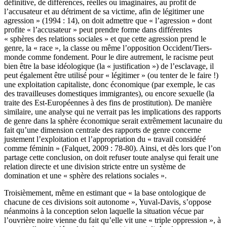
définitive, de différences, réelles ou imaginaires, au profit de
l’accusateur et au détriment de sa victime, afin de légitimer une
agression » (1994 : 14), on doit admettre que « l’agression » dont
profite « l’accusateur » peut prendre forme dans différentes
« sphères des relations sociales » et que cette agression prend le
genre, la « race », la classe ou même l’opposition Occident/Tiers-
monde comme fondement. Pour le dire autrement, le racisme peut
bien être la base idéologique (la « justification ») de l’esclavage, il
peut également être utilisé pour « légitimer » (ou tenter de le faire !)
une exploitation capitaliste, donc économique (par exemple, le cas
des travailleuses domestiques immigrantes), ou encore sexuelle (la
traite des Est-Européennes à des fins de prostitution). De manière
similaire, une analyse qui ne verrait pas les implications des rapports
de genre dans la sphère économique serait extrêmement lacunaire du
fait qu’une dimension centrale des rapports de genre concerne
justement l’exploitation et l’appropriation du « travail considéré
comme féminin » (Falquet, 2009 : 78-80). Ainsi, et dès lors que l’on
partage cette conclusion, on doit refuser toute analyse qui ferait une
relation directe et une division stricte entre un système de
domination et une « sphère des relations sociales ».
Troisièmement, même en estimant que « la base ontologique de
chacune de ces divisions soit autonome », Yuval-Davis, s’oppose
néanmoins à la conception selon laquelle la situation vécue par
l’ouvrière noire vienne du fait qu’elle vit une « triple oppression », à