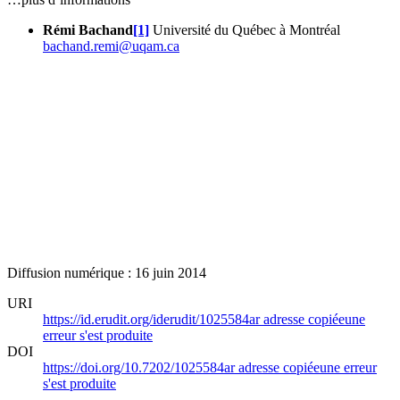
Rémi Bachand
[1]
Université du Québec à Montréal
bachand.remi@uqam.ca
Diffusion numérique : 16 juin 2014
URI
https://id.erudit.org/iderudit/1025584ar
adresse copiée
une
erreur s'est produite
DOI
https://doi.org/10.7202/1025584ar
adresse copiée
une erreur
s'est produite