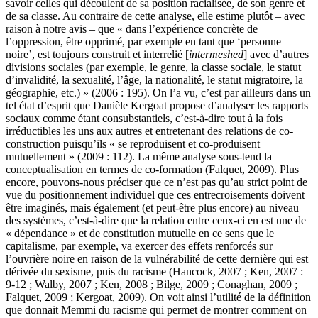
savoir celles qui découlent de sa position racialisée, de son genre et
de sa classe. Au contraire de cette analyse, elle estime plutôt – avec
raison à notre avis – que « dans l’expérience concrète de
l’oppression, être opprimé, par exemple en tant que ‘personne
noire’, est toujours construit et interrelié [
intermeshed
] avec d’autres
divisions sociales (par exemple, le genre, la classe sociale, le statut
d’invalidité, la sexualité, l’âge, la nationalité, le statut migratoire, la
géographie, etc.) » (2006 : 195). On l’a vu, c’est par ailleurs dans un
tel état d’esprit que Danièle Kergoat propose d’analyser les rapports
sociaux comme étant consubstantiels, c’est-à-dire tout à la fois
irréductibles les uns aux autres et entretenant des relations de co-
construction puisqu’ils « se reproduisent et co-produisent
mutuellement » (2009 : 112). La même analyse sous-tend la
conceptualisation en termes de co-formation (Falquet, 2009). Plus
encore, pouvons-nous préciser que ce n’est pas qu’au strict point de
vue du positionnement individuel que ces entrecroisements doivent
être imaginés, mais également (et peut-être plus encore) au niveau
des systèmes, c’est-à-dire que la relation entre ceux-ci en est une de
« dépendance » et de constitution mutuelle en ce sens que le
capitalisme, par exemple, va exercer des effets renforcés sur
l’ouvrière noire en raison de la vulnérabilité de cette dernière qui est
dérivée du sexisme, puis du racisme (Hancock, 2007 ; Ken, 2007 :
9-12 ; Walby, 2007 ; Ken, 2008 ; Bilge, 2009 ; Conaghan, 2009 ;
Falquet, 2009 ; Kergoat, 2009). On voit ainsi l’utilité de la définition
que donnait Memmi du racisme qui permet de montrer comment on