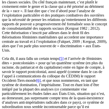
les classes sociales. Du côté français maintenant, c’est plutôt le
croisement entre le genre et la classe qui a été priorisé au détriment
de la « race ». Il faut dire que c’est d’abord pour l’analyse de
l’exploitation particulière et des pratiques combatives des ouvrières
que la nécessité de penser les relations qu’entretiennent les différents
rapports de pouvoir a progressivement été formalisée sous le concept
de consubstantialité des rapports sociaux (Kergoat 1982 ; 2012).
Cette théorisation s’inscrit par ailleurs dans le droit fil des
théorisations féministes matérialistes qui accordent une importance
centrale au travail et à l’exploitation (Falquet, 2009 ; Kergoat, 2009),
alors que l’on parle plus souvent de « discrimination » aux États-
Unis.
Cela dit, il aura fallu un certain temps
[5]
et l’arrivée de féministes
dites « postcoloniales » pour qu’un quatrième système (en plus du
racisme, du patriarcat et du capitalisme) entre en ligne de compte, à
savoir le rapport postcolonial, aussi appelé (comme dans le cas de
l’appel à communications du colloque du CÉDIM) le rapport
Occident-Tiers-monde
[6]
, et que nous nommerons, en tant que
système de domination, l’impérialisme. Tout en étant loin d’être
intégré par la plupart des analyses (ce commentaire vise
particulièrement les études faites aux États-Unis, situation qui n’est,
au demeurant, pas surprenante compte tenu de la quasi-inexistence
d’analyses anti-impérialistes radicales dans ce pays), ce système de
subordination nous semble incontournable parce qu’il est