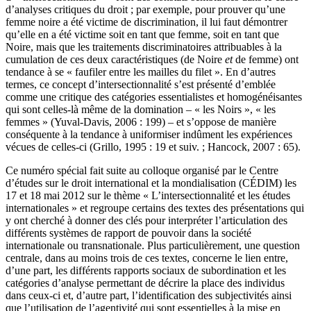
d’analyses critiques du droit ; par exemple, pour prouver qu’une
femme noire a été victime de discrimination, il lui faut démontrer
qu’elle en a été victime soit en tant que femme, soit en tant que
Noire, mais que les traitements discriminatoires attribuables à la
cumulation de ces deux caractéristiques (de Noire
et
de femme) ont
tendance à se « faufiler entre les mailles du filet ». En d’autres
termes, ce concept d’intersectionnalité s’est présenté d’emblée
comme une critique des catégories essentialistes et homogénéisantes
qui sont celles-là même de la domination – « les Noirs », « les
femmes » (Yuval-Davis, 2006 : 199) – et s’oppose de manière
conséquente à la tendance à uniformiser indûment les expériences
vécues de celles-ci (Grillo, 1995 : 19 et suiv. ; Hancock, 2007 : 65).
Ce numéro spécial fait suite au colloque organisé par le Centre
d’études sur le droit international et la mondialisation (CÉDIM) les
17 et 18 mai 2012 sur le thème « L’intersectionnalité et les études
internationales » et regroupe certains des textes des présentations qui
y ont cherché à donner des clés pour interpréter l’articulation des
différents systèmes de rapport de pouvoir dans la société
internationale ou transnationale. Plus particulièrement, une question
centrale, dans au moins trois de ces textes, concerne le lien entre,
d’une part, les différents rapports sociaux de subordination et les
catégories d’analyse permettant de décrire la place des individus
dans ceux-ci et, d’autre part, l’identification des subjectivités ainsi
que l’utilisation de l’agentivité qui sont essentielles à la mise en