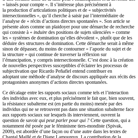
« laissés pour compte ». Il s’intéresse plus précisément à
la production d’articulations politiques et de « subjectivités
intersectionnelles », qu’il cherche à saisir par l’intermédiaire de
l’analyse de « récits d’actions directes spontanées ». Son article se
présente alors comme un plaidoyer pour une démarche de recherche
qui consiste à «
induire
des positions de sujets silenciées » comme
les « systèmes de domination qu’elles dévoilent », plutôt que de les
déduire des structures de domination. Cette démarche serait à même
sinon de dépasser, du moins de contourner « l’aporie du sujet et de
la structure » qui continue de traverser la réflexion sur
l’émancipation, y compris intersectionnelle. C’est donc à la création
de nouvelles perspectives susceptibles d’éclairer les processus de
subjectivation que Ricardo Peñafiel entend contribuer en
adoptant une méthode d’analyse de discours appliquée aux récits des
protagonistes anonymes d’actions directes spontanées.
Ce décalage entre les rapports sociaux comme tels et l’interaction
des individus avec eux, et plus précisément le fait que, bien souvent,
la résistance subalterne est (en partie du moins) menée par des
individus qui ne se retrouvent pas dans une situation subalterne face
aux rapports sociaux sur lesquels ils interviennent, ouvrent la
question de savoir
qui peut parler pour qui ?
Cette question, qui a
notamment été posée par le féminisme tiers-mondiste (Spivak,
2009), est abordée d’une façon ou d’une autre dans les textes de
Chantal Maillé et de Diane Lamoureux. La contribution de la