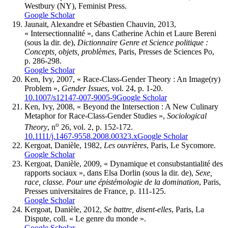
Westbury (NY), Feminist Press.
Google Scholar
Jaunait, Alexandre et Sébastien Chauvin, 2013,
« Intersectionnalité », dans Catherine Achin et Laure Bereni
(sous la dir. de),
Dictionnaire Genre et Science politique :
Concepts, objets, problèmes
, Paris, Presses de Sciences Po,
p. 286-298.
Google Scholar
Ken, Ivy, 2007, « Race-Class-Gender Theory : An Image(ry)
Problem »,
Gender Issues
, vol. 24, p. 1-20.
10.1007/s12147-007-9005-9
Google Scholar
Ken, Ivy, 2008, « Beyond the Intersection : A New Culinary
Metaphor for Race-Class-Gender Studies »,
Sociological
o
Theory
, n
26, vol. 2, p. 152-172.
10.1111/j.1467-9558.2008.00323.x
Google Scholar
Kergoat, Danièle, 1982,
Les ouvrières
, Paris, Le Sycomore.
Google Scholar
Kergoat, Danièle, 2009, « Dynamique et consubstantialité des
rapports sociaux », dans Elsa Dorlin (sous la dir. de),
Sexe,
race, classe. Pour une épistémologie de la domination
, Paris,
Presses universitaires de France, p. 111-125.
Google Scholar
Kergoat, Danièle, 2012,
Se battre, disent-elles
, Paris, La
Dispute, coll. « Le genre du monde ».
Google Scholar