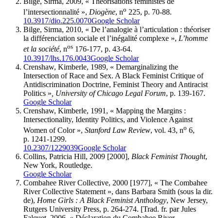
Bilge, Sirma, 2009, « Théorisations féministes de
o
l’intersectionnalité »,
Diogène
, n
225, p. 70-88.
10.3917/dio.225.0070
Google Scholar
Bilge, Sirma, 2010, « De l’analogie à l’articulation : théoriser
la différenciation sociale et l’inégalité complexe »,
L’homme
os
et la société
, n
176-177, p. 43-64.
10.3917/lhs.176.0043
Google Scholar
Crenshaw, Kimberle, 1989, « Demarginalizing the
Intersection of Race and Sex. A Black Feminist Critique of
Antidiscrimination Doctrine, Feminist Theory and Antiracist
Politics »
, University of Chicago Legal Forum
, p. 139-167.
Google Scholar
Crenshaw, Kimberle, 1991, « Mapping the Margins :
Intersectionality, Identity Politics, and Violence Against
o
Women of Color »,
Stanford Law Review
, vol. 43, n
6,
p. 1241-1299.
10.2307/1229039
Google Scholar
Collins, Patricia Hill, 2009 [2000],
Black Feminist Thought
,
New York, Routledge.
Google Scholar
Combahee River Collective, 2000 [1977], « The Combahee
River Collective Statement », dans Barbara Smith (sous la dir.
de),
Home Girls : A Black Feminist Anthology
, New Jersey,
Rutgers University Press, p. 264-274. [Trad. fr. par Jules
Falquet, 2006, « Déclaration du Combahee River