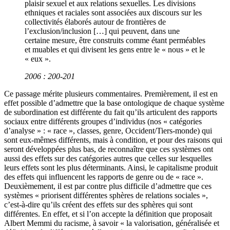
plaisir sexuel et aux relations sexuelles. Les divisions
ethniques et raciales sont associées aux discours sur les
collectivités élaborés autour de frontières de
l’exclusion/inclusion […] qui peuvent, dans une
certaine mesure, être construits comme étant perméables
et muables et qui divisent les gens entre le « nous » et le
« eux ».
2006 : 200-201
Ce passage mérite plusieurs commentaires. Premièrement, il est en
effet possible d’admettre que la base ontologique de chaque système
de subordination est différente du fait qu’ils articulent des rapports
sociaux entre différents groupes d’individus (nos « catégories
d’analyse » : « race », classes, genre, Occident/Tiers-monde) qui
sont eux-mêmes différents, mais à condition, et pour des raisons qui
seront développées plus bas, de reconnaître que ces systèmes ont
aussi des effets sur des catégories autres que celles sur lesquelles
leurs effets sont les plus déterminants. Ainsi, le capitalisme produit
des effets qui influencent les rapports de genre ou de « race ».
Deuxièmement, il est par contre plus difficile d’admettre que ces
systèmes « priorisent différentes sphères de relations sociales »,
c’est-à-dire qu’ils créent des effets sur des sphères qui sont
différentes. En effet, et si l’on accepte la définition que proposait
Albert Memmi du racisme, à savoir « la valorisation, généralisée et