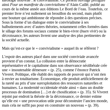
idéologie nouvelle : le convivialisme. Ce présent ouvrage préfigure
ainsi
Pour un manifeste du convivialisme
d’Alain Caillé, publié au
cours de la même année aux éditions Le Bord de l’eau. Toutefois, ce
premier livre n’est nullement un brouillon du second, mais plutôt
une bouture qui ambitionne de répondre à des questions précises.
Sous la forme d’un dialogue entre le convivialisme à ses
balbutiements avec d’autres théories, notamment celles formées dans
le sillage des forums sociaux comme le bien-vivre (
buen vivir
) ou la
décroissance, les auteurs livrent une analyse des plus pertinentes de
la société actuelle.
Mais qu’est-ce que le « convivialisme » auquel ils se réfèrent ?
L’espoir des auteurs placé dans une société conviviale avancée
provient d’un constat. La collusion entre la démocratie
représentative et le capitalisme dans son observance néolibérale crée
une « insoutenable démesure » (p. 25), comme l’énonce Patrick
Viveret. Politique, elle établit des rapports de pouvoir qui n’ont rien
à envier au totalitarisme. Économique, elle produit artificiellement de
la rareté au prix d’une surexploitation des ressources naturelles et
humaines. La modernité occidentale réside ainsi « dans un double
processus de domination […] et de chosification » (p. 35). Si Viveret
rejoint par endroit la théorie de la décroissance, ce dernier estime
qu’elle est « une provocation utile pour déconstruire l’ancien monde,
mais cela ne suffit pas pour en construire un nouveau » (p. 39).