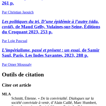
261 p.
Par Christian Jaouich
Les politiques du tri. D’une épidémie à l’autre (sida,
covid),
de Maud Gelly, Vulaines-sur-Seine, Éditions
du Croquant 2023, 253 p.
Par Loïg Pascual
L’impérialisme, passé et présent : un essai,
de Samir
Saul, Paris, Les Indes Savantes, 2023, 288 p.
Par Omer Moussaly
Outils de citation
Citer cet article
MLA
Schmitt, Étienne. «
De la convivialité. Dialogues sur la
société conviviale à venir
, d’Alain Caillé, Marc Humbert,