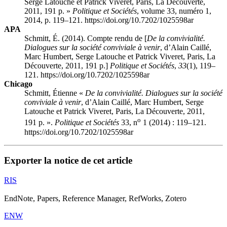
Serge Latouche et Patrick Viveret, Paris, La Découverte,
2011, 191 p. »
Politique et Sociétés
, volume 33, numéro 1,
2014, p. 119–121. https://doi.org/10.7202/1025598ar
APA
Schmitt, É. (2014). Compte rendu de [
De la convivialité.
Dialogues sur la société conviviale à venir
, d’Alain Caillé,
Marc Humbert, Serge Latouche et Patrick Viveret, Paris, La
Découverte, 2011, 191 p.]
Politique et Sociétés
,
33
(1), 119–
121. https://doi.org/10.7202/1025598ar
Chicago
Schmitt, Étienne «
De la convivialité. Dialogues sur la société
conviviale à venir
, d’Alain Caillé, Marc Humbert, Serge
Latouche et Patrick Viveret, Paris, La Découverte, 2011,
o
191 p. ».
Politique et Sociétés
33, n
1 (2014) : 119–121.
https://doi.org/10.7202/1025598ar
Exporter la notice de cet article
RIS
EndNote, Papers, Reference Manager, RefWorks, Zotero
ENW