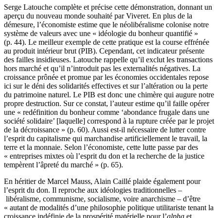
Serge Latouche complète et précise cette démonstration, donnant un
aperçu du nouveau monde souhaité par Viveret. En plus de la
démesure, l’économiste estime que le néolibéralisme colonise notre
système de valeurs avec une « idéologie du bonheur quantifié »
(p. 44). Le meilleur exemple de cette pratique est la course effrénée
au produit intérieur brut (PIB). Cependant, cet indicateur présente
des failles insidieuses. Latouche rappelle qu’il exclut les transactions
hors marché et qu’il n’introduit pas les externalités négatives. La
croissance prônée et promue par les économies occidentales repose
ici sur le déni des solidarités effectives et sur l’altération ou la perte
du patrimoine naturel. Le PIB est donc une chimère qui augure notre
propre destruction. Sur ce constat, l’auteur estime qu’il faille opérer
une « redéfinition du bonheur comme ‘abondance frugale dans une
société solidaire’ [laquelle] correspond à la rupture créée par le projet
de la décroissance » (p. 60). Aussi est-il nécessaire de lutter contre
l’esprit du capitalisme qui marchandise artificiellement le travail, la
terre et la monnaie. Selon l’économiste, cette lutte passe par des
« entreprises mixtes où l’esprit du don et la recherche de la justice
tempèrent l’âpreté du marché » (p. 65).
En héritier de Marcel Mauss, Alain Caillé plaide également pour
l’esprit du don. Il reproche aux idéologies traditionnelles –
libéralisme, communisme, socialisme, voire anarchisme – d’être
« autant de modalités d’une philosophie politique utilitariste tenant la
croissance indéfinie de la prospérité matérielle pour l’
alpha
et