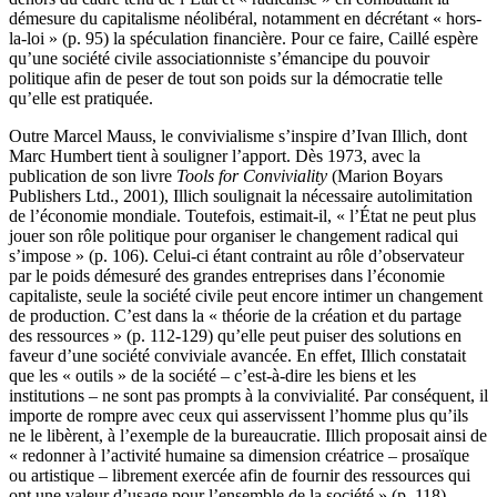
démesure du capitalisme néolibéral, notamment en décrétant « hors-
la-loi » (p. 95) la spéculation financière. Pour ce faire, Caillé espère
qu’une société civile associationniste s’émancipe du pouvoir
politique afin de peser de tout son poids sur la démocratie telle
qu’elle est pratiquée.
Outre Marcel Mauss, le convivialisme s’inspire d’Ivan Illich, dont
Marc Humbert tient à souligner l’apport. Dès 1973, avec la
publication de son livre
Tools for Conviviality
(Marion Boyars
Publishers Ltd., 2001), Illich soulignait la nécessaire autolimitation
de l’économie mondiale. Toutefois, estimait-il, « l’État ne peut plus
jouer son rôle politique pour organiser le changement radical qui
s’impose » (p. 106). Celui-ci étant contraint au rôle d’observateur
par le poids démesuré des grandes entreprises dans l’économie
capitaliste, seule la société civile peut encore intimer un changement
de production. C’est dans la « théorie de la création et du partage
des ressources » (p. 112-129) qu’elle peut puiser des solutions en
faveur d’une société conviviale avancée. En effet, Illich constatait
que les « outils » de la société – c’est-à-dire les biens et les
institutions – ne sont pas prompts à la convivialité. Par conséquent, il
importe de rompre avec ceux qui asservissent l’homme plus qu’ils
ne le libèrent, à l’exemple de la bureaucratie. Illich proposait ainsi de
« redonner à l’activité humaine sa dimension créatrice – prosaïque
ou artistique – librement exercée afin de fournir des ressources qui
ont une valeur d’usage pour l’ensemble de la société » (p. 118).