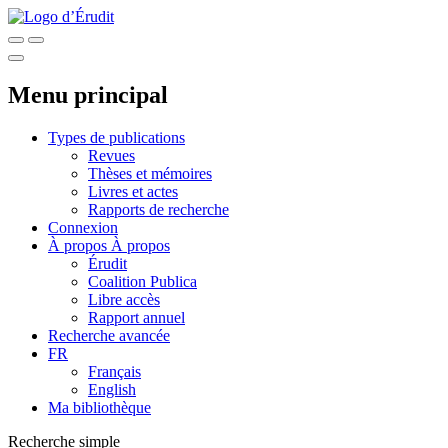
Menu principal
Types de publications
Revues
Thèses et mémoires
Livres et actes
Rapports de recherche
Connexion
À propos
À propos
Érudit
Coalition Publica
Libre accès
Rapport annuel
Recherche avancée
FR
Français
English
Ma bibliothèque
Recherche simple