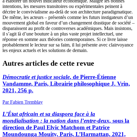
à élaborer un nouvel indicateur économique. Malgré les bonnes
intentions, les mesures transitoires ou expérimentales peinent à
décrire le convivialisme au-delà de son architecture paradigmatique.
De même, les acteurs – présentés comme les futurs instigateurs d’un
mouvement global en faveur d’un changement drastique de société –
disparaissent au profit de controverses académiques. Mais insistons,
il s’agit là d’une bouture à un plus vaste projet intellectuel, une
réponse en somme aux théories contemporaines. Si ce livre laisse
probablement le lecteur sur sa faim, il lui présente avec clairvoyance
les enjeux actuels et les solutions de demain.
Autres articles de cette revue
Démocratie et justice sociale
, de Pierre-Étienne
Vandamme, Paris, Librairie philosophique J. Vrin,
2021, 256 p.
Par Fabien Tremblay
L’État africain et sa diaspora face à la
mondialisation : la nation dans l’entre-deux,
sous la
direction de Paul Elvic Matchom et Patrice
Moundounga Mouity, Paris, L’Harmattan, 2021,