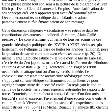
Cette phrase prend tout son sens à la lecture de la biographie d’Ivan
Illich par Denis Clerc, à l’annexe I. En plus d’une clarification de
ses concepts clés, on y apprend qu’il avait été ordonné prêtre.
Devenu économiste, sa critique du christianisme admet
paradoxalement le rôle émancipateur de son message.
Cette dimension religieuse « sécularisée » se retrouve dans les
contributions des auteurs du collectif. À ce titre, Alain Caillé
précise : « Le convivialisme, qui hérite de tous les acquis de ces
e
e
grandes idéologies politiques des XVIII
et XIX
siècles (et, plus
largement, de l’éthique de base de toutes les grandes religions), pose
la question de savoir comment
bien vivre ensemble
» (p. 20). De
même, Serge Latouche estime : « la voie c’est le
tao
de Lao-Tseu,
c’est le
do
du Zen japonais, mais c’est aussi le
dharma
des Hindous
et l’
ethos
d’Aristote » (p. 71). Toutefois, il ne s’agit pas d’un
oecuménisme attrape-tout ou d’un syncrétisme tiède. Le
convivialisme présente une architecture idéologique propre,
s’appuyant sur une éthique suffisamment compréhensive pour
agréger chaque strate de la société civile. En replaçant le don au
centre de la société, les auteurs espèrent restreindre les rapports de
force. Toutefois, on reprochera à ceux-ci d’user d’un flou artistique
lorsqu’il s’agit d’apprécier l’avènement d’une société conviviale. À
ce titre, Patrick Viveret rapporte l’existence d’« expérimentations
anticipatrices » (p. 36-41) et Michel Renault, à l’annexe IIb, cherche