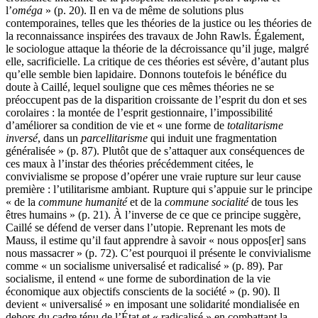
l’
oméga
» (p. 20). Il en va de même de solutions plus
contemporaines, telles que les théories de la justice ou les théories de
la reconnaissance inspirées des travaux de John Rawls. Également,
le sociologue attaque la théorie de la décroissance qu’il juge, malgré
elle, sacrificielle. La critique de ces théories est sévère, d’autant plus
qu’elle semble bien lapidaire. Donnons toutefois le bénéfice du
doute à Caillé, lequel souligne que ces mêmes théories ne se
préoccupent pas de la disparition croissante de l’esprit du don et ses
corolaires : la montée de l’esprit gestionnaire, l’impossibilité
d’améliorer sa condition de vie et « une forme de
totalitarisme
inversé
, dans un
parcellitarisme
qui induit une fragmentation
généralisée » (p. 87). Plutôt que de s’attaquer aux conséquences de
ces maux à l’instar des théories précédemment citées, le
convivialisme se propose d’opérer une vraie rupture sur leur cause
première : l’utilitarisme ambiant. Rupture qui s’appuie sur le principe
« de la
commune humanité
et de la
commune socialité
de tous les
êtres humains » (p. 21). À l’inverse de ce que ce principe suggère,
Caillé se défend de verser dans l’utopie. Reprenant les mots de
Mauss, il estime qu’il faut apprendre à savoir « nous oppos[er] sans
nous massacrer » (p. 72). C’est pourquoi il présente le convivialisme
comme « un socialisme universalisé et radicalisé » (p. 89). Par
socialisme, il entend « une forme de subordination de la vie
économique aux objectifs conscients de la société » (p. 90). Il
devient « universalisé » en imposant une solidarité mondialisée en
dehors du cadre ténu de l’État et « radicalisé » en combattant la