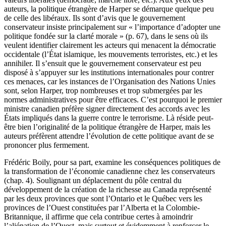
auteurs, la politique étrangère de Harper se démarque quelque peu
de celle des libéraux. Ils sont d’avis que le gouvernement
conservateur insiste principalement sur « l’importance d’adopter une
politique fondée sur la clarté morale » (p. 67), dans le sens où ils
veulent identifier clairement les acteurs qui menacent la démocratie
occidentale (l’État islamique, les mouvements terroristes, etc.) et les
annihiler. Il s’ensuit que le gouvernement conservateur est peu
disposé à s’appuyer sur les institutions internationales pour contrer
ces menaces, car les instances de l’Organisation des Nations Unies
sont, selon Harper, trop nombreuses et trop submergées par les
normes administratives pour être efficaces. C’est pourquoi le premier
ministre canadien préfère signer directement des accords avec les
États impliqués dans la guerre contre le terrorisme. Là réside peut-
être bien l’originalité de la politique étrangère de Harper, mais les
auteurs préfèrent attendre l’évolution de cette politique avant de se
prononcer plus fermement.
Frédéric Boily, pour sa part, examine les conséquences politiques de
la transformation de l’économie canadienne chez les conservateurs
(chap. 4). Soulignant un déplacement du pôle central du
développement de la création de la richesse au Canada représenté
par les deux provinces que sont l’Ontario et le Québec vers les
provinces de l’Ouest constituées par l’Alberta et la Colombie-
Britannique, il affirme que cela contribue certes à amoindrir
l’aliénation de l’Ouest, mais surtout et évidemment à renforcer le