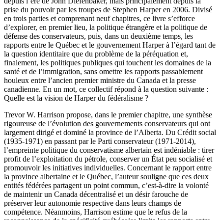
depuis l’ère de John Diefenbaker, mais principalement depuis la
prise du pouvoir par les troupes de Stephen Harper en 2006. Divisé
en trois parties et comprenant neuf chapitres, ce livre s’efforce
d’explorer, en premier lieu, la politique étrangère et la politique de
défense des conservateurs, puis, dans un deuxième temps, les
rapports entre le Québec et le gouvernement Harper à l’égard tant de
la question identitaire que du problème de la péréquation et,
finalement, les politiques publiques qui touchent les domaines de la
santé et de l’immigration, sans omettre les rapports passablement
houleux entre l’ancien premier ministre du Canada et la presse
canadienne. En un mot, ce collectif répond à la question suivante :
Quelle est la vision de Harper du fédéralisme ?
Trevor W. Harrison propose, dans le premier chapitre, une synthèse
rigoureuse de l’évolution des gouvernements conservateurs qui ont
largement dirigé et dominé la province de l’Alberta. Du Crédit social
(1935-1971) en passant par le Parti conservateur (1971-2014),
l’empreinte politique du conservatisme albertain est indéniable : tirer
profit de l’exploitation du pétrole, conserver un État peu socialisé et
promouvoir les initiatives individuelles. Concernant le rapport entre
la province albertaine et le Québec, l’auteur souligne que ces deux
entités fédérées partagent un point commun, c’est-à-dire la volonté
de maintenir un Canada décentralisé et un désir farouche de
préserver leur autonomie respective dans leurs champs de
compétence. Néanmoins, Harrison estime que le refus de la