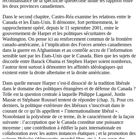
reconnaissance de la spécificité québécoise limite les rapports entre
les deux provinces canadiennes.
Dans le second chapitre, Castro-Réa examine les relations entre le
Canada et les États-Unis. Il démontre, fort pertinemment, le
rapprochement opéré, depuis le 11 septembre 2001, entre le
gouvernement de Harper et les politiques sécuritaires de
Washington. On pense ici au renforcement commun de la frontière
canado-américaine, à l’implication des Forces armées canadiennes
dans la guerre en Afghanistan et au contrôle accru de l’information
sensible tant par les États-Unis que le Canada. Bien que les sujets de
discorde entre Barack Obama et Stephen Harper soient nombreux,
l’auteur tient surtout à démontrer les affinités idéologiques qui
existent entre la droite albertaine et la droite américaine.
Dans quelle mesure Harper s’est-il dissocié de la tradition libérale
dans le domaine des politiques étrangères et de défense du Canada ?
Telle est la question centrale à laquelle Philippe Lagassé, Justin
Massie et Stéphane Roussel tentent de répondre (chap. 3). Pour ces
derniers, la politique extérieure des libéraux s’inscrivait dans le
courant de ce qu’ils appellent « l’internationalisme libéral ».
Nonobstant la polysémie de ce terme, ils le caractérisent de la façon
suivante : l’acceptation que le Canada constitue une puissance
moyenne ; une contribution à édifier la paix internationale en
collaboration avec les autres instances étatiques ; et la promotion des
valeurs libérales (démocratie, marché libre, etc.). Aux yeux des