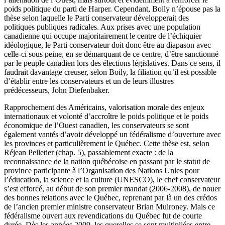
poids politique du parti de Harper. Cependant, Boily n’épouse pas la
thèse selon laquelle le Parti conservateur développerait des
politiques publiques radicales. Aux prises avec une population
canadienne qui occupe majoritairement le centre de l’échiquier
idéologique, le Parti conservateur doit donc être au diapason avec
celle-ci sous peine, en se démarquant de ce centre, d’être sanctionné
par le peuple canadien lors des élections législatives. Dans ce sens, il
faudrait davantage creuser, selon Boily, la filiation qu’il est possible
d’établir entre les conservateurs et un de leurs illustres
prédécesseurs, John Diefenbaker.
Rapprochement des Américains, valorisation morale des enjeux
internationaux et volonté d’accroître le poids politique et le poids
économique de l’Ouest canadien, les conservateurs se sont
également vantés d’avoir développé un fédéralisme d’ouverture avec
les provinces et particulièrement le Québec. Cette thèse est, selon
Réjean Pelletier (chap. 5), passablement exacte : de la
reconnaissance de la nation québécoise en passant par le statut de
province participante à l’Organisation des Nations Unies pour
l’éducation, la science et la culture (UNESCO), le chef conservateur
s’est efforcé, au début de son premier mandat (2006-2008), de nouer
des bonnes relations avec le Québec, reprenant par là un des crédos
de l’ancien premier ministre conservateur Brian Mulroney. Mais ce
fédéralisme ouvert aux revendications du Québec fut de courte
durée. Dès les années 2009, les querelles se sont multipliées entre