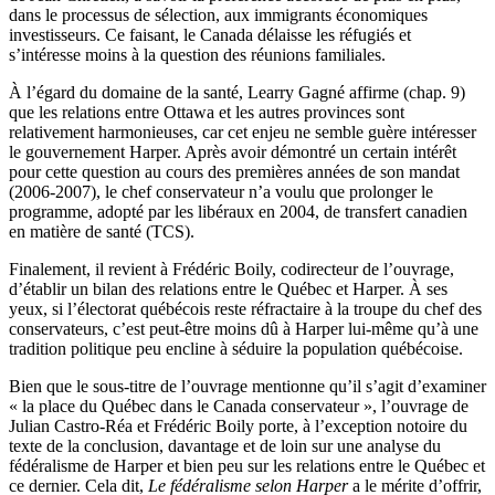
dans le processus de sélection, aux immigrants économiques
investisseurs. Ce faisant, le Canada délaisse les réfugiés et
s’intéresse moins à la question des réunions familiales.
À l’égard du domaine de la santé, Learry Gagné affirme (chap. 9)
que les relations entre Ottawa et les autres provinces sont
relativement harmonieuses, car cet enjeu ne semble guère intéresser
le gouvernement Harper. Après avoir démontré un certain intérêt
pour cette question au cours des premières années de son mandat
(2006-2007), le chef conservateur n’a voulu que prolonger le
programme, adopté par les libéraux en 2004, de transfert canadien
en matière de santé (TCS).
Finalement, il revient à Frédéric Boily, codirecteur de l’ouvrage,
d’établir un bilan des relations entre le Québec et Harper. À ses
yeux, si l’électorat québécois reste réfractaire à la troupe du chef des
conservateurs, c’est peut-être moins dû à Harper lui-même qu’à une
tradition politique peu encline à séduire la population québécoise.
Bien que le sous-titre de l’ouvrage mentionne qu’il s’agit d’examiner
« la place du Québec dans le Canada conservateur », l’ouvrage de
Julian Castro-Réa et Frédéric Boily porte, à l’exception notoire du
texte de la conclusion, davantage et de loin sur une analyse du
fédéralisme de Harper et bien peu sur les relations entre le Québec et
ce dernier. Cela dit,
Le fédéralisme selon Harper
a le mérite d’offrir,