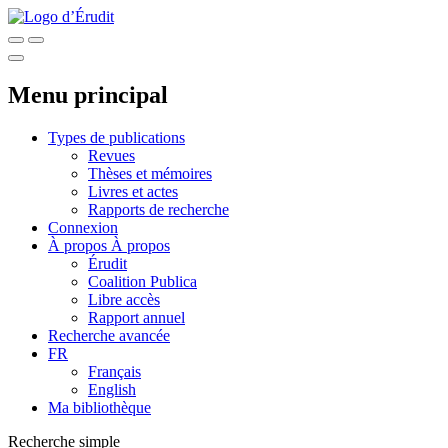
Menu principal
Types de publications
Revues
Thèses et mémoires
Livres et actes
Rapports de recherche
Connexion
À propos
À propos
Érudit
Coalition Publica
Libre accès
Rapport annuel
Recherche avancée
FR
Français
English
Ma bibliothèque
Recherche simple