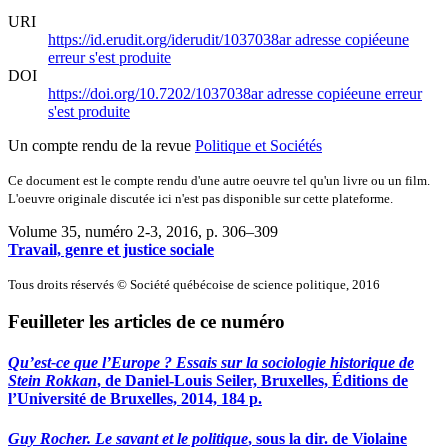
URI
https://id.erudit.org/iderudit/1037038ar
adresse copiée
une
erreur s'est produite
DOI
https://doi.org/10.7202/1037038ar
adresse copiée
une erreur
s'est produite
Un compte rendu de la revue
Politique et Sociétés
Ce document est le compte rendu d'une autre oeuvre tel qu'un livre ou un film.
L'oeuvre originale discutée ici n'est pas disponible sur cette plateforme.
Volume 35, numéro 2-3, 2016
, p. 306–309
Travail, genre et justice sociale
Tous droits réservés © Société québécoise de science politique, 2016
Feuilleter les articles de ce numéro
Qu’est-ce que l’Europe ? Essais sur la sociologie historique de
Stein Rokkan
, de Daniel-Louis Seiler, Bruxelles, Éditions de
l’Université de Bruxelles, 2014, 184 p.
Guy Rocher. Le savant et le politique
, sous la dir. de Violaine