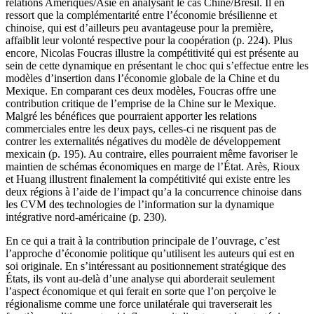
relations Amériques/Asie en analysant le cas Chine/Brésil. Il en
ressort que la complémentarité entre l’économie brésilienne et
chinoise, qui est d’ailleurs peu avantageuse pour la première,
affaiblit leur volonté respective pour la coopération (p. 224). Plus
encore, Nicolas Foucras illustre la compétitivité qui est présente au
sein de cette dynamique en présentant le choc qui s’effectue entre les
modèles d’insertion dans l’économie globale de la Chine et du
Mexique. En comparant ces deux modèles, Foucras offre une
contribution critique de l’emprise de la Chine sur le Mexique.
Malgré les bénéfices que pourraient apporter les relations
commerciales entre les deux pays, celles-ci ne risquent pas de
contrer les externalités négatives du modèle de développement
mexicain (p. 195). Au contraire, elles pourraient même favoriser le
maintien de schémas économiques en marge de l’État. Arès, Rioux
et Huang illustrent finalement la compétitivité qui existe entre les
deux régions à l’aide de l’impact qu’a la concurrence chinoise dans
les CVM des technologies de l’information sur la dynamique
intégrative nord-américaine (p. 230).
En ce qui a trait à la contribution principale de l’ouvrage, c’est
l’approche d’économie politique qu’utilisent les auteurs qui est en
soi originale. En s’intéressant au positionnement stratégique des
États, ils vont au-delà d’une analyse qui aborderait seulement
l’aspect économique et qui ferait en sorte que l’on perçoive le
régionalisme comme une force unilatérale qui traverserait les