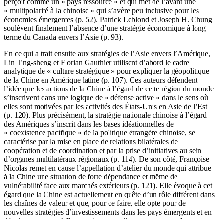
perçoit comme un « pays ressource » et qui met de l’avant une
« multipolarité à la chinoise » qui s’avère peu inclusive pour les
économies émergentes (p. 52). Patrick Leblond et Joseph H. Chung
soulèvent finalement l’absence d’une stratégie économique à long
terme du Canada envers l’Asie (p. 93).
En ce qui a trait ensuite aux stratégies de l’Asie envers l’Amérique,
Lin Ting-sheng et Florian Gauthier utilisent d’abord le cadre
analytique de « culture stratégique » pour expliquer la géopolitique
de la Chine en Amérique latine (p. 107). Ces auteurs défendent
l’idée que les actions de la Chine à l’égard de cette région du monde
s’inscrivent dans une logique de « défense active » dans le sens où
elles sont motivées par les activités des États-Unis en Asie de l’Est
(p. 120). Plus précisément, la stratégie nationale chinoise à l’égard
des Amériques s’inscrit dans les bases idéationnelles de
« coexistence pacifique » de la politique étrangère chinoise, se
caractérise par la mise en place de relations bilatérales de
coopération et de coordination et par la prise d’initiatives au sein
d’organes multilatéraux régionaux (p. 114). De son côté, Françoise
Nicolas remet en cause l’appellation d’atelier du monde qui attribue
à la Chine une situation de forte dépendance et même de
vulnérabilité face aux marchés extérieurs (p. 121). Elle évoque à cet
égard que la Chine est actuellement en quête d’un rôle différent dans
les chaînes de valeur et que, pour ce faire, elle opte pour de
nouvelles stratégies d’investissements dans les pays émergents et en