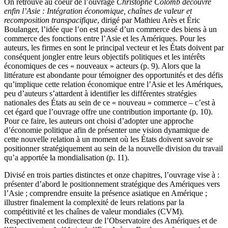
On retrouve au coeur de l’ouvrage
Christophe Colomb découvre
enfin l’Asie : Intégration économique, chaînes de valeur et
recomposition transpacifique
, dirigé par Mathieu Arès et Éric
Boulanger, l’idée que l’on est passé d’un commerce des biens à un
commerce des fonctions entre l’Asie et les Amériques. Pour les
auteurs, les firmes en sont le principal vecteur et les États doivent par
conséquent jongler entre leurs objectifs politiques et les intérêts
économiques de ces « nouveaux » acteurs (p. 9). Alors que la
littérature est abondante pour témoigner des opportunités et des défis
qu’implique cette relation économique entre l’Asie et les Amériques,
peu d’auteurs s’attardent à identifier les différentes stratégies
nationales des États au sein de ce « nouveau » commerce – c’est à
cet égard que l’ouvrage offre une contribution importante (p. 10).
Pour ce faire, les auteurs ont choisi d’adopter une approche
d’économie politique afin de présenter une vision dynamique de
cette nouvelle relation à un moment où les États doivent savoir se
positionner stratégiquement au sein de la nouvelle division du travail
qu’a apportée la mondialisation (p. 11).
Divisé en trois parties distinctes et onze chapitres, l’ouvrage vise à :
présenter d’abord le positionnement stratégique des Amériques vers
l’Asie ; comprendre ensuite la présence asiatique en Amérique ;
illustrer finalement la complexité de leurs relations par la
compétitivité et les chaînes de valeur mondiales (CVM).
Respectivement codirecteur de l’Observatoire des Amériques et de