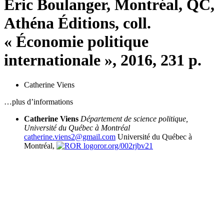
Éric Boulanger, Montréal, QC,
Athéna Éditions, coll.
« Économie politique
internationale », 2016, 231 p.
Catherine Viens
…plus d’informations
Catherine Viens
Département de science politique,
Université du Québec à Montréal
catherine.viens2@gmail.com
Université du Québec à
Montréal,
ror.org/002rjbv21