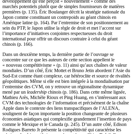
développement qu’elle perçoit « nouvellement » comme des
marchés potentiels plutôt que de simples fournisseurs de matières
premières (p. 135). Éric Boulanger décrit la stratégie nationale du
Japon comme constituant un contrepoids au géant chinois en
Amérique latine (p. 164). Par l’entremise de son positionnement au
sein du PTP, le Japon utilise la règle de droit et met l’accent sur
l’importance d’initiatives conjointes respectueuses du droit
international pour offrir un discours contraire à celui du géant
chinois (p. 166).
Dans un deuxième temps, la dernière partie de l’ouvrage se
concentre sur ce que les auteurs de cette section appellent le
« nouveau compétitivisme » (p. 11) ainsi qu’aux chaînes de valeur
mondiales. D’un côté, Éric Mottet et Bruno Jetin abordent l’Asie du
Sud-Est comme étant complexe, car hétéroclite et source de rivalités
géopolitiques. Même si elle est bien intégrée à la mondialisation par
l’entremise des CVM, on y retrouve un régionalisme dynamique
mené par un
leadership
chinois (p. 186). Dans cette même lignée,
Mathieu Arès, Michèle Rioux et Ping Huang, en s’intéressant aux
CVM des technologies de l’information et précisément de la chaîne
Apple dans le contexte des liens transpacifiques de l’ALENA,
soulignent de façon importante la position changeante de plusieurs
économies asiatiques qui complexifie grandement l’insertion de pays
comme le Mexique et le Canada (p. 245). D’un autre côté, Edison
Rodigues Barreto Jr présente la compétitivité qui caractérise les