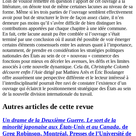
Loin de vouloir remettre en question l’apport de cet ouvrage à la
littérature, on dénote tout de même certaines lacunes au niveau de sa
forme. Même si les trois parties de l’ouvrage semblent effectivement
avoir pour but de structurer le livre de façon assez claire, il n’en
demeure pas moins qu’il s’avère difficile de bien distinguer les
contributions apportées par chaque chapitre à une idée commune.
En fait, cette lacune aurait pu être comblée si l’ouvrage s’était
terminé par une conclusion où il aurait été possible de voir émerger
certains éléments consensuels entre les auteurs quant à l’importance,
notamment, de prendre en considération les stratégies politiques
nationales des États au sein de ce « nouveau » commerce des
fonctions pour mieux en déceler les avenues, les défis et les limites
associés à cette nouvelle dynamique. Cela dit,
Christophe Colomb
découvre enfin l’Asie
dirigé par Mathieu Arès et Éric Boulanger
offre assurément une perspective différente et le lecteur intéressé à
l’interdisciplinarité pourrait être ravi de constater l’existence d’un
ouvrage qui éclaircit le positionnement stratégique des États au sein
de la nouvelle division internationale du travail.
Autres articles de cette revue
Un drame de la Deuxième Guerre. Le sort de la
minorité japonaise aux États-Unis et au Canada
, de
Greg Robinson, Montréal, Presses de l’Université de