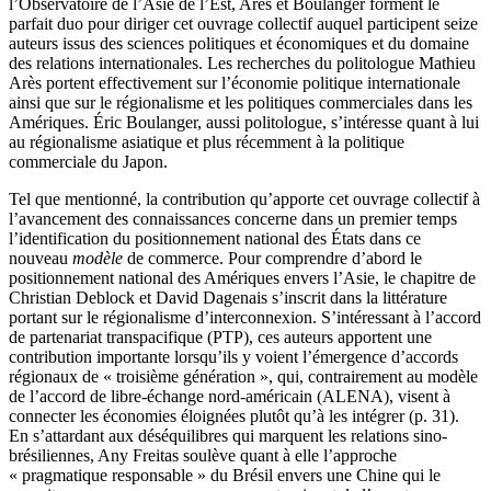
l’Observatoire de l’Asie de l’Est, Arès et Boulanger forment le
parfait duo pour diriger cet ouvrage collectif auquel participent seize
auteurs issus des sciences politiques et économiques et du domaine
des relations internationales. Les recherches du politologue Mathieu
Arès portent effectivement sur l’économie politique internationale
ainsi que sur le régionalisme et les politiques commerciales dans les
Amériques. Éric Boulanger, aussi politologue, s’intéresse quant à lui
au régionalisme asiatique et plus récemment à la politique
commerciale du Japon.
Tel que mentionné, la contribution qu’apporte cet ouvrage collectif à
l’avancement des connaissances concerne dans un premier temps
l’identification du positionnement national des États dans ce
nouveau
modèle
de commerce. Pour comprendre d’abord le
positionnement national des Amériques envers l’Asie, le chapitre de
Christian Deblock et David Dagenais s’inscrit dans la littérature
portant sur le régionalisme d’interconnexion. S’intéressant à l’accord
de partenariat transpacifique (PTP), ces auteurs apportent une
contribution importante lorsqu’ils y voient l’émergence d’accords
régionaux de « troisième génération », qui, contrairement au modèle
de l’accord de libre-échange nord-américain (ALENA), visent à
connecter les économies éloignées plutôt qu’à les intégrer (p. 31).
En s’attardant aux déséquilibres qui marquent les relations sino-
brésiliennes, Any Freitas soulève quant à elle l’approche
« pragmatique responsable » du Brésil envers une Chine qui le