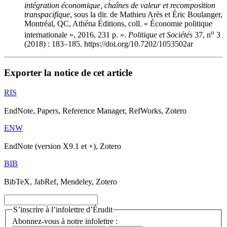
intégration économique, chaînes de valeur et recomposition
transpacifique
, sous la dir. de Mathieu Arès et Éric Boulanger,
Montréal, QC, Athéna Éditions, coll. « Économie politique
o
internationale », 2016, 231 p. ».
Politique et Sociétés
37, n
3
(2018) : 183–185. https://doi.org/10.7202/1053502ar
Exporter la notice de cet article
RIS
EndNote, Papers, Reference Manager, RefWorks, Zotero
ENW
EndNote (version X9.1 et +), Zotero
BIB
BibTeX, JabRef, Mendeley, Zotero
S’inscrire à l’infolettre d’Érudit
Abonnez-vous à notre infolettre :