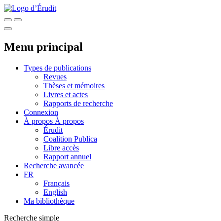
Menu principal
Types de publications
Revues
Thèses et mémoires
Livres et actes
Rapports de recherche
Connexion
À propos
À propos
Érudit
Coalition Publica
Libre accès
Rapport annuel
Recherche avancée
FR
Français
English
Ma bibliothèque
Recherche simple