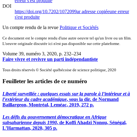
erreur s'est produite
DOI
https://doi.org/10.7202/1072099ar
adresse copiée
une erreur
s'est produite
Un compte rendu de la revue
Politique et Sociétés
Ce document est le compte rendu d'une autre oeuvre tel qu'un livre ou un film.
L'oeuvre originale discutée ici n'est pas disponible sur cette plateforme.
Volume 39, numéro 3, 2020
, p. 232–234
Faire vivre et revivre un parti indépendantiste
Tous droits réservés © Société québécoise de science politique, 2020
Feuilleter les articles de ce numéro
Liberté surveillée : quelques essais sur la parole à l’intérieur et à
l’extérieur du cadre académique
, sous la dir. de Normand
Baillargeon, Montréal, Leméac, 2019, 272 p.
Les défis du gouvernement démocratique en Afrique
subsaharienne depuis 1990
, de Koffi Ahadzi Nonou, Sénégal,
L’Harmattan, 2020, 305 p.