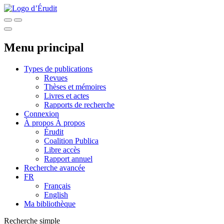
Menu principal
Types de publications
Revues
Thèses et mémoires
Livres et actes
Rapports de recherche
Connexion
À propos
À propos
Érudit
Coalition Publica
Libre accès
Rapport annuel
Recherche avancée
FR
Français
English
Ma bibliothèque
Recherche simple