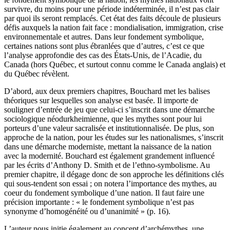
survivre, du moins pour une période indéterminée, il n’est pas clair
par quoi ils seront remplacés. Cet état des faits découle de plusieurs
défis auxquels la nation fait face : mondialisation, immigration, crise
environnementale et autres. Dans leur fondement symbolique,
certaines nations sont plus ébranlées que d’autres, c’est ce que
l’analyse approfondie des cas des États-Unis, de l’Acadie, du
Canada (hors Québec, et surtout connu comme le Canada anglais) et
du Québec révèlent.
D’abord, aux deux premiers chapitres, Bouchard met les balises
théoriques sur lesquelles son analyse est basée. Il importe de
souligner d’entrée de jeu que celui-ci s’inscrit dans une démarche
sociologique néodurkheimienne, que les mythes sont pour lui
porteurs d’une valeur sacralisée et institutionnalisée. De plus, son
approche de la nation, pour les études sur les nationalismes, s’inscrit
dans une démarche moderniste, mettant la naissance de la nation
avec la modernité. Bouchard est également grandement influencé
par les écrits d’Anthony D. Smith et de l’ethno-symbolisme. Au
premier chapitre, il dégage donc de son approche les définitions clés
qui sous-tendent son essai ; on notera l’importance des mythes, au
coeur du fondement symbolique d’une nation. Il faut faire une
précision importante : « le fondement symbolique n’est pas
synonyme d’homogénéité ou d’unanimité » (p. 16).
L’auteur nous initie également au concept d’archémythes, une