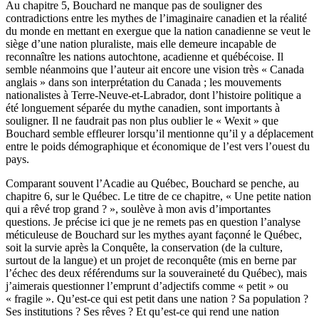
Au chapitre 5, Bouchard ne manque pas de souligner des
contradictions entre les mythes de l’imaginaire canadien et la réalité
du monde en mettant en exergue que la nation canadienne se veut le
siège d’une nation pluraliste, mais elle demeure incapable de
reconnaître les nations autochtone, acadienne et québécoise. Il
semble néanmoins que l’auteur ait encore une vision très « Canada
anglais » dans son interprétation du Canada ; les mouvements
nationalistes à Terre-Neuve-et-Labrador, dont l’histoire politique a
été longuement séparée du mythe canadien, sont importants à
souligner. Il ne faudrait pas non plus oublier le « Wexit » que
Bouchard semble effleurer lorsqu’il mentionne qu’il y a déplacement
entre le poids démographique et économique de l’est vers l’ouest du
pays.
Comparant souvent l’Acadie au Québec, Bouchard se penche, au
chapitre 6, sur le Québec. Le titre de ce chapitre, « Une petite nation
qui a rêvé trop grand ? », soulève à mon avis d’importantes
questions. Je précise ici que je ne remets pas en question l’analyse
méticuleuse de Bouchard sur les mythes ayant façonné le Québec,
soit la survie après la Conquête, la conservation (de la culture,
surtout de la langue) et un projet de reconquête (mis en berne par
l’échec des deux référendums sur la souveraineté du Québec), mais
j’aimerais questionner l’emprunt d’adjectifs comme « petit » ou
« fragile ». Qu’est-ce qui est petit dans une nation ? Sa population ?
Ses institutions ? Ses rêves ? Et qu’est-ce qui rend une nation