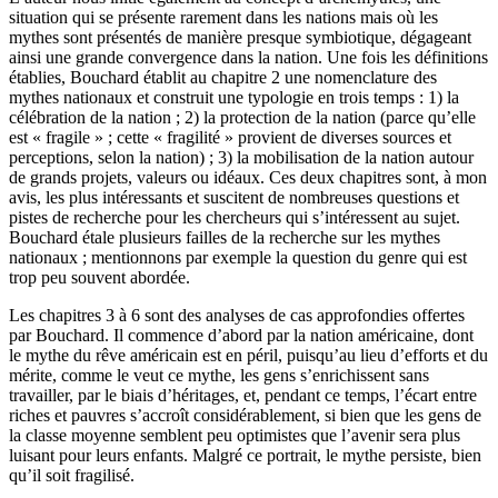
situation qui se présente rarement dans les nations mais où les
mythes sont présentés de manière presque symbiotique, dégageant
ainsi une grande convergence dans la nation. Une fois les définitions
établies, Bouchard établit au chapitre 2 une nomenclature des
mythes nationaux et construit une typologie en trois temps : 1) la
célébration de la nation ; 2) la protection de la nation (parce qu’elle
est « fragile » ; cette « fragilité » provient de diverses sources et
perceptions, selon la nation) ; 3) la mobilisation de la nation autour
de grands projets, valeurs ou idéaux. Ces deux chapitres sont, à mon
avis, les plus intéressants et suscitent de nombreuses questions et
pistes de recherche pour les chercheurs qui s’intéressent au sujet.
Bouchard étale plusieurs failles de la recherche sur les mythes
nationaux ; mentionnons par exemple la question du genre qui est
trop peu souvent abordée.
Les chapitres 3 à 6 sont des analyses de cas approfondies offertes
par Bouchard. Il commence d’abord par la nation américaine, dont
le mythe du rêve américain est en péril, puisqu’au lieu d’efforts et du
mérite, comme le veut ce mythe, les gens s’enrichissent sans
travailler, par le biais d’héritages, et, pendant ce temps, l’écart entre
riches et pauvres s’accroît considérablement, si bien que les gens de
la classe moyenne semblent peu optimistes que l’avenir sera plus
luisant pour leurs enfants. Malgré ce portrait, le mythe persiste, bien
qu’il soit fragilisé.