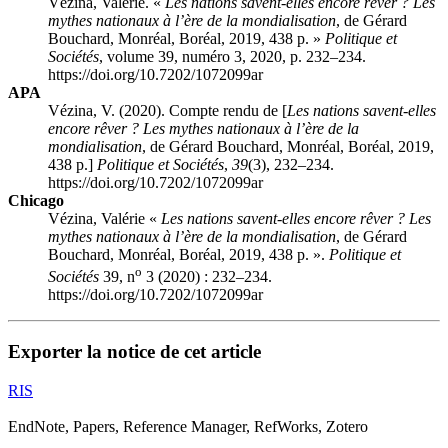
Vézina, Valérie. «
Les nations savent-elles encore rêver ? Les
mythes nationaux à l’ère de la mondialisation
, de Gérard
Bouchard, Monréal, Boréal, 2019, 438 p. »
Politique et
Sociétés
, volume 39, numéro 3, 2020, p. 232–234.
https://doi.org/10.7202/1072099ar
APA
Vézina, V. (2020). Compte rendu de [
Les nations savent-elles
encore rêver ? Les mythes nationaux à l’ère de la
mondialisation
, de Gérard Bouchard, Monréal, Boréal, 2019,
438 p.]
Politique et Sociétés
,
39
(3), 232–234.
https://doi.org/10.7202/1072099ar
Chicago
Vézina, Valérie «
Les nations savent-elles encore rêver ? Les
mythes nationaux à l’ère de la mondialisation
, de Gérard
Bouchard, Monréal, Boréal, 2019, 438 p. ».
Politique et
o
Sociétés
39, n
3 (2020) : 232–234.
https://doi.org/10.7202/1072099ar
Exporter la notice de cet article
RIS
EndNote, Papers, Reference Manager, RefWorks, Zotero