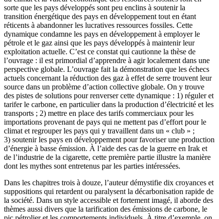
sorte que les pays développés sont peu enclins à soutenir la
transition énergétique des pays en développement tout en étant
réticents à abandonner les lucratives ressources fossiles. Cette
dynamique condamne les pays en développement à employer le
pétrole et le gaz ainsi que les pays développés à maintenir leur
exploitation actuelle. C’est ce constat qui cautionne la thèse de
l’ouvrage : il est primordial d’apprendre à agir localement dans une
perspective globale. L’ouvrage fait la démonstration que les échecs
actuels concernant la réduction des gaz à effet de serre trouvent leur
source dans un problème d’action collective globale. On y trouve
des pistes de solutions pour renverser cette dynamique : 1) réguler et
tarifer le carbone, en particulier dans la production d’électricité et les
transports ; 2) mettre en place des tarifs commerciaux pour les
importations provenant de pays qui ne mettent pas d’effort pour le
climat et regrouper les pays qui y travaillent dans un « club » ;
3) soutenir les pays en développement pour favoriser une production
d’énergie à basse émission. À l’aide des cas de la guerre en Irak et
de l’industrie de la cigarette, cette première partie illustre la manière
dont les mythes sont entretenus par les parties intéressées.
Dans les chapitres trois à douze, l’auteur démystifie dix croyances et
suppositions qui retardent ou paralysent la décarbonisation rapide de
la société. Dans un style accessible et fortement imagé, il aborde des
thèmes aussi divers que la tarification des émissions de carbone, le
pic pétrolier et les comportements individuels. À titre d’exemple, on