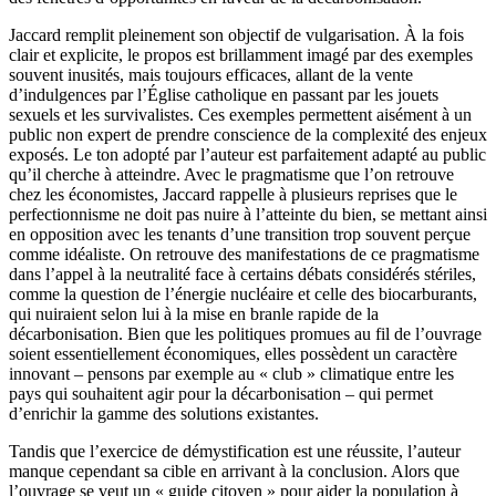
Jaccard remplit pleinement son objectif de vulgarisation. À la fois
clair et explicite, le propos est brillamment imagé par des exemples
souvent inusités, mais toujours efficaces, allant de la vente
d’indulgences par l’Église catholique en passant par les jouets
sexuels et les survivalistes. Ces exemples permettent aisément à un
public non expert de prendre conscience de la complexité des enjeux
exposés. Le ton adopté par l’auteur est parfaitement adapté au public
qu’il cherche à atteindre. Avec le pragmatisme que l’on retrouve
chez les économistes, Jaccard rappelle à plusieurs reprises que le
perfectionnisme ne doit pas nuire à l’atteinte du bien, se mettant ainsi
en opposition avec les tenants d’une transition trop souvent perçue
comme idéaliste. On retrouve des manifestations de ce pragmatisme
dans l’appel à la neutralité face à certains débats considérés stériles,
comme la question de l’énergie nucléaire et celle des biocarburants,
qui nuiraient selon lui à la mise en branle rapide de la
décarbonisation. Bien que les politiques promues au fil de l’ouvrage
soient essentiellement économiques, elles possèdent un caractère
innovant – pensons par exemple au « club » climatique entre les
pays qui souhaitent agir pour la décarbonisation – qui permet
d’enrichir la gamme des solutions existantes.
Tandis que l’exercice de démystification est une réussite, l’auteur
manque cependant sa cible en arrivant à la conclusion. Alors que
l’ouvrage se veut un « guide citoyen » pour aider la population à