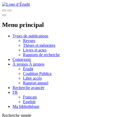
Menu principal
Types de publications
Revues
Thèses et mémoires
Livres et actes
Rapports de recherche
Connexion
À propos
À propos
Érudit
Coalition Publica
Libre accès
Rapport annuel
Recherche avancée
FR
Français
English
Ma bibliothèque
Recherche simple