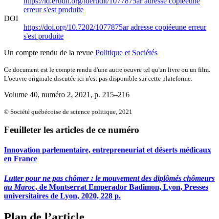
https://id.erudit.org/iderudit/1077875ar
adresse copiée
une
erreur s'est produite
DOI
https://doi.org/10.7202/1077875ar
adresse copiée
une erreur
s'est produite
Un compte rendu de la revue
Politique et Sociétés
Ce document est le compte rendu d'une autre oeuvre tel qu'un livre ou un film.
L'oeuvre originale discutée ici n'est pas disponible sur cette plateforme.
Volume 40, numéro 2, 2021
, p. 215–216
© Société québécoise de science politique, 2021
Feuilleter les articles de ce numéro
Innovation parlementaire, entrepreneuriat et déserts médicaux
en France
Lutter pour ne pas chômer : le mouvement des diplômés chômeurs
au Maroc
, de Montserrat Emperador Badimon, Lyon, Presses
universitaires de Lyon, 2020, 228 p.
Plan de l’article