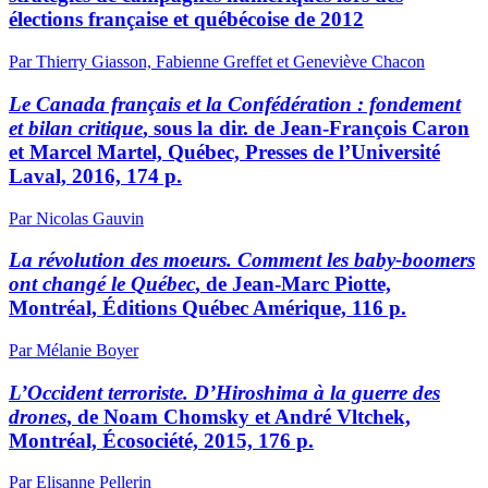
élections française et québécoise de 2012
Par Thierry Giasson, Fabienne Greffet et Geneviève Chacon
Le Canada français et la Confédération : fondement
et bilan critique
, sous la dir. de Jean-François Caron
et Marcel Martel, Québec, Presses de l’Université
Laval, 2016, 174 p.
Par Nicolas Gauvin
La révolution des moeurs. Comment les baby-boomers
ont changé le Québec
, de Jean-Marc Piotte,
Montréal, Éditions Québec Amérique, 116 p.
Par Mélanie Boyer
L’Occident terroriste. D’Hiroshima à la guerre des
drones
, de Noam Chomsky et André Vltchek,
Montréal, Écosociété, 2015, 176 p.
Par Elisanne Pellerin