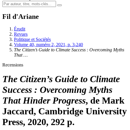
Fil d'Ariane
Érudit
Revues
Politique et Sociétés
Volume 40, numéro 2, 2021, p. 3-240
The Citizen’s Guide to Climate Success : Overcoming Myths
That …
Recensions
The Citizen’s Guide to Climate
Success : Overcoming Myths
That Hinder Progress
, de Mark
Jaccard, Cambridge University
Press, 2020, 292 p.