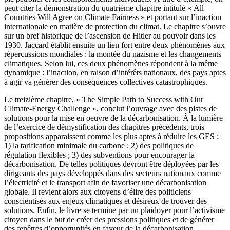
peut citer la démonstration du quatrième chapitre intitulé « All
Countries Will Agree on Climate Fairness » et portant sur l’inaction
internationale en matière de protection du climat. Le chapitre s’ouvre
sur un bref historique de l’ascension de Hitler au pouvoir dans les
1930. Jaccard établit ensuite un lien fort entre deux phénomènes aux
répercussions mondiales : la montée du nazisme et les changements
climatiques. Selon lui, ces deux phénomènes répondent à la même
dynamique : l’inaction, en raison d’intérêts nationaux, des pays aptes
à agir va générer des conséquences collectives catastrophiques.
Le treizième chapitre, « The Simple Path to Success with Our
Climate-Energy Challenge », conclut l’ouvrage avec des pistes de
solutions pour la mise en oeuvre de la décarbonisation. À la lumière
de l’exercice de démystification des chapitres précédents, trois
propositions apparaissent comme les plus aptes à réduire les GES :
1) la tarification minimale du carbone ; 2) des politiques de
régulation flexibles ; 3) des subventions pour encourager la
décarbonisation. De telles politiques devront être déployées par les
dirigeants des pays développés dans des secteurs nationaux comme
l’électricité et le transport afin de favoriser une décarbonisation
globale. Il revient alors aux citoyens d’élire des politiciens
conscientisés aux enjeux climatiques et désireux de trouver des
solutions. Enfin, le livre se termine par un plaidoyer pour l’activisme
citoyen dans le but de créer des pressions politiques et de générer
des fenêtres d’opportunités en faveur de la décarbonisation.