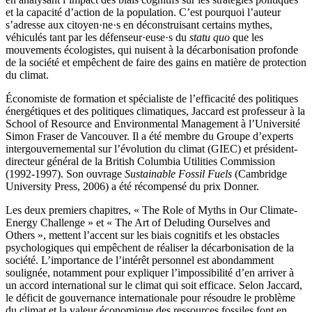
et la capacité d’action de la population. C’est pourquoi l’auteur
s’adresse aux citoyen·ne·s en déconstruisant certains mythes,
véhiculés tant par les défenseur·euse·s du
statu quo
que les
mouvements écologistes, qui nuisent à la décarbonisation profonde
de la société et empêchent de faire des gains en matière de protection
du climat.
Économiste de formation et spécialiste de l’efficacité des politiques
énergétiques et des politiques climatiques, Jaccard est professeur à la
School of Resource and Environmental Management à l’Université
Simon Fraser de Vancouver. Il a été membre du Groupe d’experts
intergouvernemental sur l’évolution du climat (GIEC) et président-
directeur général de la British Columbia Utilities Commission
(1992-1997). Son ouvrage
Sustainable Fossil Fuels
(Cambridge
University Press, 2006) a été récompensé du prix Donner.
Les deux premiers chapitres, « The Role of Myths in Our Climate-
Energy Challenge » et « The Art of Deluding Ourselves and
Others », mettent l’accent sur les biais cognitifs et les obstacles
psychologiques qui empêchent de réaliser la décarbonisation de la
société. L’importance de l’intérêt personnel est abondamment
soulignée, notamment pour expliquer l’impossibilité d’en arriver à
un accord international sur le climat qui soit efficace. Selon Jaccard,
le déficit de gouvernance internationale pour résoudre le problème
du climat et la valeur économique des ressources fossiles font en