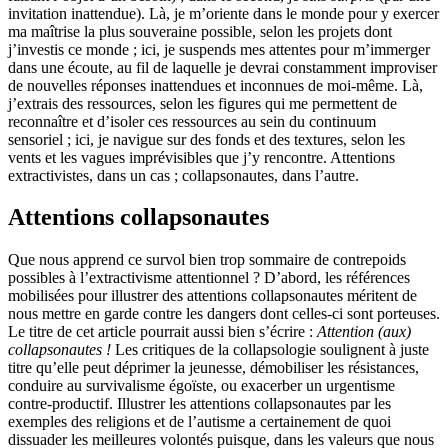
invitation inattendue). Là, je m’oriente dans le monde pour y exercer
ma maîtrise la plus souveraine possible, selon les projets dont
j’investis ce monde ; ici, je suspends mes attentes pour m’immerger
dans une écoute, au fil de laquelle je devrai constamment improviser
de nouvelles réponses inattendues et inconnues de moi-même. Là,
j’extrais des ressources, selon les figures qui me permettent de
reconnaître et d’isoler ces ressources au sein du continuum
sensoriel ; ici, je navigue sur des fonds et des textures, selon les
vents et les vagues imprévisibles que j’y rencontre. Attentions
extractivistes, dans un cas ; collapsonautes, dans l’autre.
Attentions collapsonautes
Que nous apprend ce survol bien trop sommaire de contrepoids
possibles à l’extractivisme attentionnel ? D’abord, les références
mobilisées pour illustrer des attentions collapsonautes méritent de
nous mettre en garde contre les dangers dont celles-ci sont porteuses.
Le titre de cet article pourrait aussi bien s’écrire :
Attention (aux)
collapsonautes !
Les critiques de la collapsologie soulignent à juste
titre qu’elle peut déprimer la jeunesse, démobiliser les résistances,
conduire au survivalisme égoïste, ou exacerber un urgentisme
contre-productif. Illustrer les attentions collapsonautes par les
exemples des religions et de l’autisme a certainement de quoi
dissuader les meilleures volontés puisque, dans les valeurs que nous