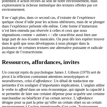
potentiels d’action recelés au sein de notre environnement, mais
exploreraient la richesse intrinsèque des textures offertes par cet
environnement.
Il ne s’agit plus, dans ce second cas, d’extraire de l’expérience
quelque chose d’utile pour les actions ultérieures, mais de se plonger
dans l’expérience présente elle-même. Cette forme d’immersion
n’est bien entendu pas réservée à celles et ceux que nous
stigmatisons comme « autistes » : elle caractérise aussi bien une
large part de nos écoutes musicales. On peut dès lors espérer trouver
dans le goût que nous développons à nous plonger dans la
jouissance de certaines textures une alternative puissante et radicale
au règne de l’extractivisme.
Ressources, affordances, invites
Un concept repris du psychologue James J. Gibson (1979) sert de
pivot à la réflexion contrastant attentions neurotypiques et
neurodiverses, celui d’
affordance
. Un détail de traduction me
permettra d’en souligner d’importantes implications. L’anglais utilise
le verbe
to afford
dans un sens économique, qui signale la capacité à
se permettre de faire une certaine dépense pour acquérir une certaine
marchandise ou bénéficier d’un certain service. L’
affordance
désigne pour sa part la prise qu’offre un certain objet ou un certain
environnement à l’action intentionnelle d’un sujet. Typiquement,