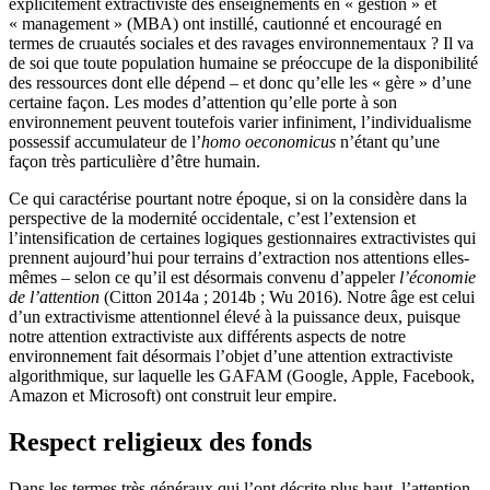
explicitement extractiviste des enseignements en « gestion » et
« management » (MBA) ont instillé, cautionné et encouragé en
termes de cruautés sociales et des ravages environnementaux ? Il va
de soi que toute population humaine se préoccupe de la disponibilité
des ressources dont elle dépend – et donc qu’elle les « gère » d’une
certaine façon. Les modes d’attention qu’elle porte à son
environnement peuvent toutefois varier infiniment, l’individualisme
possessif accumulateur de l’
homo oeconomicus
n’étant qu’une
façon très particulière d’être humain.
Ce qui caractérise pourtant notre époque, si on la considère dans la
perspective de la modernité occidentale, c’est l’extension et
l’intensification de certaines logiques gestionnaires extractivistes qui
prennent aujourd’hui pour terrains d’extraction nos attentions elles-
mêmes – selon ce qu’il est désormais convenu d’appeler
l’économie
de l’attention
(Citton 2014a ; 2014b ; Wu 2016). Notre âge est celui
d’un extractivisme attentionnel élevé à la puissance deux, puisque
notre attention extractiviste aux différents aspects de notre
environnement fait désormais l’objet d’une attention extractiviste
algorithmique, sur laquelle les GAFAM (Google, Apple, Facebook,
Amazon et Microsoft) ont construit leur empire.
Respect religieux des fonds
Dans les termes très généraux qui l’ont décrite plus haut, l’attention