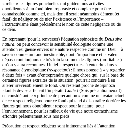
« relier » les figures ponctuelles qui guident nos activités
quotidiennes à un fond bien trop vaste et complexe pour être
connaissable comme tel, mais dont il serait néanmoins dément (et
fatal) de négliger ou de nier l’existence et l’importance –
l’extractivisme étant précisément le nom de cette négligence ou de
ce déni.
En reprenant (pour la renverser) l’équation spinoziste du
Deus sive
natura
, on peut concevoir la sensibilité écologiste comme une
attention religieuse envers une nature respectée comme un Dieu – à
savoir comme un fond inestimable, dont l’importance et la valeur
dépasseront toujours de très loin la somme des figures (profitables)
qu’on y aura reconnues. Un tel « respect » est à entendre dans sa
résonance étymologique (
re-spectare
) : il nous pousse à « y regarder
à deux fois » avant d’entreprendre quelque chose qui, sur la base de
certaines figures extraites de la situation, pourrait conduire à en
altérer irréversiblement le fond. On resterait proche de Spinoza –
dont la devise affichait l’impératif
Caute !
(Sois précautionneux !) –
en considérant le « principe de précaution » comme un avatar actuel
de ce respect religieux pour ce fond qui tend à disparaître derrière les
figures qui nous obnubilent : respect pour la nature, pour
l’environnement, pour les milieux de vie que notre extractivisme
effondre présentement sous nos pieds.
Précaution et respect religieux sont intimement liés à l’attention