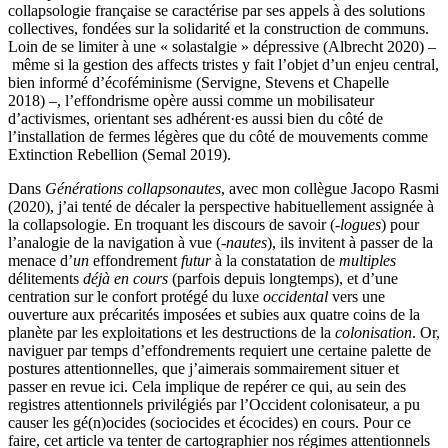
collapsologie française se caractérise par ses appels à des solutions
collectives, fondées sur la solidarité et la construction de communs.
Loin de se limiter à une « solastalgie » dépressive (Albrecht 2020) –
même si la gestion des affects tristes y fait l’objet d’un enjeu central,
bien informé d’écoféminisme (Servigne, Stevens et Chapelle
2018) –, l’effondrisme opère aussi comme un mobilisateur
d’activismes, orientant ses adhérent·es aussi bien du côté de
l’installation de fermes légères que du côté de mouvements comme
Extinction Rebellion (Semal 2019).
Dans
Générations collapsonautes
, avec mon collègue Jacopo Rasmi
(2020), j’ai tenté de décaler la perspective habituellement assignée à
la collapsologie. En troquant les discours de savoir (
-logues
) pour
l’analogie de la navigation à vue (
-nautes
), ils invitent à passer de la
menace d’
un
effondrement
futur
à la constatation de
multiples
délitements
déjà en cours
(parfois depuis longtemps), et d’une
centration sur le confort protégé du luxe
occidental
vers une
ouverture aux précarités imposées et subies aux quatre coins de la
planète par les exploitations et les destructions de la
colonisation
. Or,
naviguer par temps d’effondrements requiert une certaine palette de
postures attentionnelles, que j’aimerais sommairement situer et
passer en revue ici. Cela implique de repérer ce qui, au sein des
registres attentionnels privilégiés par l’Occident colonisateur, a pu
causer les gé(n)ocides (sociocides et écocides) en cours. Pour ce
faire, cet article va tenter de cartographier nos régimes attentionnels