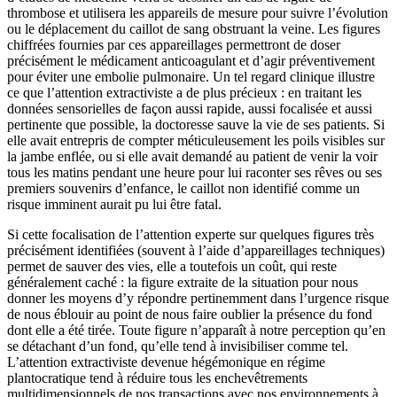
thrombose et utilisera les appareils de mesure pour suivre l’évolution
ou le déplacement du caillot de sang obstruant la veine. Les figures
chiffrées fournies par ces appareillages permettront de doser
précisément le médicament anticoagulant et d’agir préventivement
pour éviter une embolie pulmonaire. Un tel regard clinique illustre
ce que l’attention extractiviste a de plus précieux : en traitant les
données sensorielles de façon aussi rapide, aussi focalisée et aussi
pertinente que possible, la doctoresse sauve la vie de ses patients. Si
elle avait entrepris de compter méticuleusement les poils visibles sur
la jambe enflée, ou si elle avait demandé au patient de venir la voir
tous les matins pendant une heure pour lui raconter ses rêves ou ses
premiers souvenirs d’enfance, le caillot non identifié comme un
risque imminent aurait pu lui être fatal.
Si cette focalisation de l’attention experte sur quelques figures très
précisément identifiées (souvent à l’aide d’appareillages techniques)
permet de sauver des vies, elle a toutefois un coût, qui reste
généralement caché : la figure extraite de la situation pour nous
donner les moyens d’y répondre pertinemment dans l’urgence risque
de nous éblouir au point de nous faire oublier la présence du fond
dont elle a été tirée. Toute figure n’apparaît à notre perception qu’en
se détachant d’un fond, qu’elle tend à invisibiliser comme tel.
L’attention extractiviste devenue hégémonique en régime
plantocratique tend à réduire tous les enchevêtrements
multidimensionnels de nos transactions avec nos environnements à