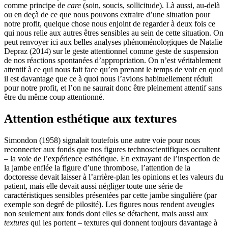
comme principe de
care
(soin, soucis, sollicitude). Là aussi, au-delà
ou en deçà de ce que nous pouvons extraire d’une situation pour
notre profit, quelque chose nous enjoint de regarder à deux fois ce
qui nous relie aux autres êtres sensibles au sein de cette situation. On
peut renvoyer ici aux belles analyses phénoménologiques de Natalie
Depraz (2014) sur le geste attentionnel comme geste de suspension
de nos réactions spontanées d’appropriation. On n’est véritablement
attentif à ce qui nous fait face qu’en prenant le temps de voir en quoi
il est davantage que ce à quoi nous l’avions habituellement réduit
pour notre profit, et l’on ne saurait donc être pleinement attentif sans
être du même coup attentionné.
Attention esthétique aux textures
Simondon (1958) signalait toutefois une autre voie pour nous
reconnecter aux fonds que nos figures technoscientifiques occultent
– la voie de l’expérience esthétique. En extrayant de l’inspection de
la jambe enflée la figure d’une thrombose, l’attention de la
doctoresse devait laisser à l’arrière-plan les opinions et les valeurs du
patient, mais elle devait aussi négliger toute une série de
caractéristiques sensibles présentées par cette jambe singulière (par
exemple son degré de pilosité). Les figures nous rendent aveugles
non seulement aux fonds dont elles se détachent, mais aussi aux
textures
qui les portent – textures qui donnent toujours davantage à