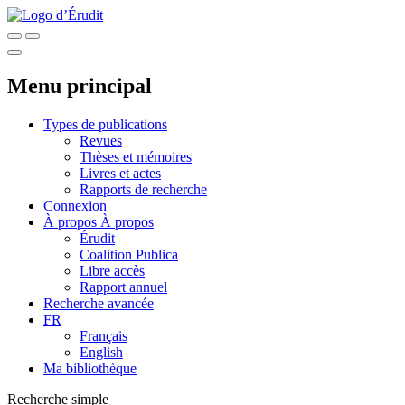
Menu principal
Types de publications
Revues
Thèses et mémoires
Livres et actes
Rapports de recherche
Connexion
À propos
À propos
Érudit
Coalition Publica
Libre accès
Rapport annuel
Recherche avancée
FR
Français
English
Ma bibliothèque
Recherche simple