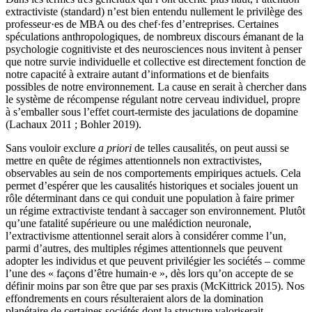
extractiviste (standard) n’est bien entendu nullement le privilège des
professeur·es de MBA ou des chef·fes d’entreprises. Certaines
spéculations anthropologiques, de nombreux discours émanant de la
psychologie cognitiviste et des neurosciences nous invitent à penser
que notre survie individuelle et collective est directement fonction de
notre capacité à extraire autant d’informations et de bienfaits
possibles de notre environnement. La cause en serait à chercher dans
le système de récompense régulant notre cerveau individuel, propre
à s’emballer sous l’effet court-termiste des jaculations de dopamine
(Lachaux 2011 ; Bohler 2019).
Sans vouloir exclure
a priori
de telles causalités, on peut aussi se
mettre en quête de régimes attentionnels non extractivistes,
observables au sein de nos comportements empiriques actuels. Cela
permet d’espérer que les causalités historiques et sociales jouent un
rôle déterminant dans ce qui conduit une population à faire primer
un régime extractiviste tendant à saccager son environnement. Plutôt
qu’une fatalité supérieure ou une malédiction neuronale,
l’extractivisme attentionnel serait alors à considérer comme l’un,
parmi d’autres, des multiples régimes attentionnels que peuvent
adopter les individus et que peuvent privilégier les sociétés – comme
l’une des « façons d’être humain·e », dès lors qu’on accepte de se
définir moins par son être que par ses praxis (McKittrick 2015). Nos
effondrements en cours résulteraient alors de la domination
planétaire de certaines sociétés dont la structure valoriserait