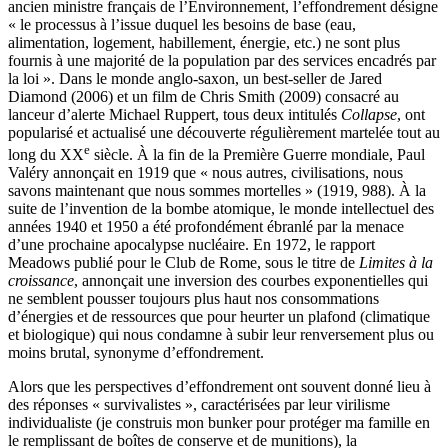
ancien ministre français de l’Environnement, l’effondrement désigne
« le processus à l’issue duquel les besoins de base (eau,
alimentation, logement, habillement, énergie, etc.) ne sont plus
fournis à une majorité de la population par des services encadrés par
la loi ». Dans le monde anglo-saxon, un best-seller de Jared
Diamond (2006) et un film de Chris Smith (2009) consacré au
lanceur d’alerte Michael Ruppert, tous deux intitulés
Collapse
, ont
popularisé et actualisé une découverte régulièrement martelée tout au
e
long du XX
siècle. À la fin de la Première Guerre mondiale, Paul
Valéry annonçait en 1919 que « nous autres, civilisations, nous
savons maintenant que nous sommes mortelles » (1919, 988). À la
suite de l’invention de la bombe atomique, le monde intellectuel des
années 1940 et 1950 a été profondément ébranlé par la menace
d’une prochaine apocalypse nucléaire. En 1972, le rapport
Meadows publié pour le Club de Rome, sous le titre de
Limites à la
croissance
, annonçait une inversion des courbes exponentielles qui
ne semblent pousser toujours plus haut nos consommations
d’énergies et de ressources que pour heurter un plafond (climatique
et biologique) qui nous condamne à subir leur renversement plus ou
moins brutal, synonyme d’effondrement.
Alors que les perspectives d’effondrement ont souvent donné lieu à
des réponses « survivalistes », caractérisées par leur virilisme
individualiste (je construis mon bunker pour protéger ma famille en
le remplissant de boîtes de conserve et de munitions), la