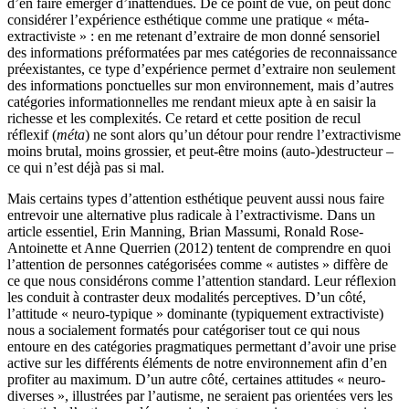
d’en faire émerger d’inattendues. De ce point de vue, on peut donc
considérer l’expérience esthétique comme une pratique « méta-
extractiviste » : en me retenant d’extraire de mon donné sensoriel
des informations préformatées par mes catégories de reconnaissance
préexistantes, ce type d’expérience permet d’extraire non seulement
des informations ponctuelles sur mon environnement, mais d’autres
catégories informationnelles me rendant mieux apte à en saisir la
richesse et les complexités. Ce retard et cette position de recul
réflexif (
méta
) ne sont alors qu’un détour pour rendre l’extractivisme
moins brutal, moins grossier, et peut-être moins (auto-)destructeur –
ce qui n’est déjà pas si mal.
Mais certains types d’attention esthétique peuvent aussi nous faire
entrevoir une alternative plus radicale à l’extractivisme. Dans un
article essentiel, Erin Manning, Brian Massumi, Ronald Rose-
Antoinette et Anne Querrien (2012) tentent de comprendre en quoi
l’attention de personnes catégorisées comme « autistes » diffère de
ce que nous considérons comme l’attention standard. Leur réflexion
les conduit à contraster deux modalités perceptives. D’un côté,
l’attitude « neuro-typique » dominante (typiquement extractiviste)
nous a socialement formatés pour catégoriser tout ce qui nous
entoure en des catégories pragmatiques permettant d’avoir une prise
active sur les différents éléments de notre environnement afin d’en
profiter au maximum. D’un autre côté, certaines attitudes « neuro-
diverses », illustrées par l’autisme, ne seraient pas orientées vers les