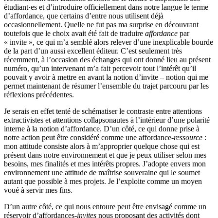
étudiant·es et d’introduire officiellement dans notre langue le terme
d’affordance, que certains d’entre nous utilisent déjà
occasionnellement. Quelle ne fut pas ma surprise en découvrant
toutefois que le choix avait été fait de traduire
affordance
par
« invite », ce qui m’a semblé alors relever d’une inexplicable bourde
de la part d’un aussi excellent éditeur. C’est seulement très
récemment, à l’occasion des échanges qui ont donné lieu au présent
numéro, qu’un intervenant m’a fait percevoir tout l’intérêt qu’il
pouvait y avoir à mettre en avant la notion d’invite – notion qui me
permet maintenant de résumer l’ensemble du trajet parcouru par les
réflexions précédentes.
Je serais en effet tenté de schématiser le contraste entre attentions
extractivistes et attentions collapsonautes à l’intérieur d’une polarité
interne à la notion d’affordance. D’un côté, ce qui donne prise à
notre action peut être considéré comme une affordance-
ressource
:
mon attitude consiste alors à m’approprier quelque chose qui est
présent dans notre environnement et que je peux utiliser selon mes
besoins, mes finalités et mes intérêts propres. J’adopte envers mon
environnement une attitude de maîtrise souveraine qui le soumet
autant que possible à mes projets. Je l’exploite comme un moyen
voué à servir mes fins.
D’un autre côté, ce qui nous entoure peut être envisagé comme un
réservoir d’affordances-
invites
nous proposant des activités dont