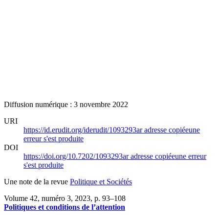
Diffusion numérique : 3 novembre 2022
URI
https://id.erudit.org/iderudit/1093293ar
adresse copiée
une
erreur s'est produite
DOI
https://doi.org/10.7202/1093293ar
adresse copiée
une erreur
s'est produite
Une note de la revue
Politique et Sociétés
Volume 42, numéro 3, 2023
, p. 93–108
Politiques et conditions de l’attention