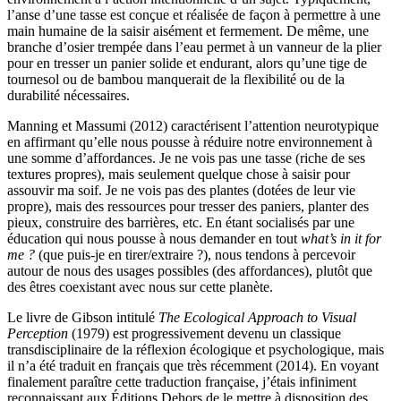
l’anse d’une tasse est conçue et réalisée de façon à permettre à une
main humaine de la saisir aisément et fermement. De même, une
branche d’osier trempée dans l’eau permet à un vanneur de la plier
pour en tresser un panier solide et endurant, alors qu’une tige de
tournesol ou de bambou manquerait de la flexibilité ou de la
durabilité nécessaires.
Manning et Massumi (2012) caractérisent l’attention neurotypique
en affirmant qu’elle nous pousse à réduire notre environnement à
une somme d’affordances. Je ne vois pas une tasse (riche de ses
textures propres), mais seulement quelque chose à saisir pour
assouvir ma soif. Je ne vois pas des plantes (dotées de leur vie
propre), mais des ressources pour tresser des paniers, planter des
pieux, construire des barrières, etc. En étant socialisés par une
éducation qui nous pousse à nous demander en tout
what’s in it for
me ?
(que puis-je en tirer/extraire ?), nous tendons à percevoir
autour de nous des usages possibles (des affordances), plutôt que
des êtres coexistant avec nous sur cette planète.
Le livre de Gibson intitulé
The Ecological Approach to Visual
Perception
(1979) est progressivement devenu un classique
transdisciplinaire de la réflexion écologique et psychologique, mais
il n’a été traduit en français que très récemment (2014). En voyant
finalement paraître cette traduction française, j’étais infiniment
reconnaissant aux Éditions Dehors de le mettre à disposition des