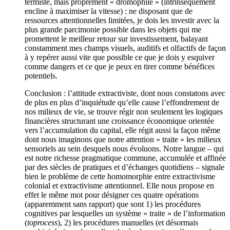
termiste, mais proprement « dromophile » (intrinsèquement
encline à maximiser la vitesse) : ne disposant que de
ressources attentionnelles limitées, je dois les investir avec la
plus grande parcimonie possible dans les objets qui me
promettent le meilleur retour sur investissement, balayant
constamment mes champs visuels, auditifs et olfactifs de façon
à y repérer aussi vite que possible ce que je dois y esquiver
comme dangers et ce que je peux en tirer comme bénéfices
potentiels.
Conclusion : l’attitude extractiviste, dont nous constatons avec
de plus en plus d’inquiétude qu’elle cause l’effondrement de
nos milieux de vie, se trouve régir non seulement les logiques
financières structurant une croissance économique orientée
vers l’accumulation du capital, elle régit aussi la façon même
dont nous imaginons que notre attention « traite » les milieux
sensoriels au sein desquels nous évoluons. Notre langue – qui
est notre richesse pragmatique commune, accumulée et affinée
par des siècles de pratiques et d’échanges quotidiens – signale
bien le problème de cette homomorphie entre extractivisme
colonial et extractivisme attentionnel. Elle nous propose en
effet le même mot pour désigner ces quatre opérations
(apparemment sans rapport) que sont 1) les procédures
cognitives par lesquelles un système « traite » de l’information
(
to
process
), 2) les procédures manuelles (et désormais