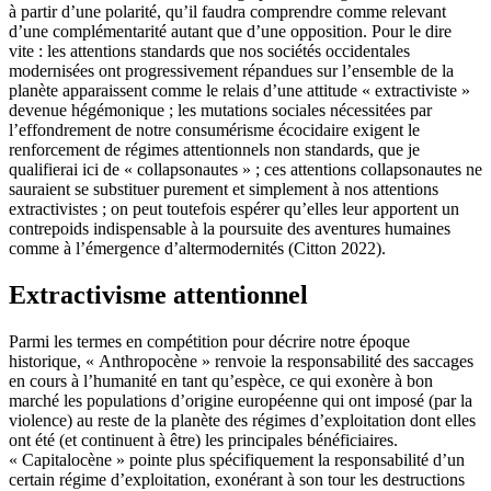
à partir d’une polarité, qu’il faudra comprendre comme relevant
d’une complémentarité autant que d’une opposition. Pour le dire
vite : les attentions standards que nos sociétés occidentales
modernisées ont progressivement répandues sur l’ensemble de la
planète apparaissent comme le relais d’une attitude « extractiviste »
devenue hégémonique ; les mutations sociales nécessitées par
l’effondrement de notre consumérisme écocidaire exigent le
renforcement de régimes attentionnels non standards, que je
qualifierai ici de « collapsonautes » ; ces attentions collapsonautes ne
sauraient se substituer purement et simplement à nos attentions
extractivistes ; on peut toutefois espérer qu’elles leur apportent un
contrepoids indispensable à la poursuite des aventures humaines
comme à l’émergence d’altermodernités (Citton 2022).
Extractivisme attentionnel
Parmi les termes en compétition pour décrire notre époque
historique, « Anthropocène » renvoie la responsabilité des saccages
en cours à l’humanité en tant qu’espèce, ce qui exonère à bon
marché les populations d’origine européenne qui ont imposé (par la
violence) au reste de la planète des régimes d’exploitation dont elles
ont été (et continuent à être) les principales bénéficiaires.
« Capitalocène » pointe plus spécifiquement la responsabilité d’un
certain régime d’exploitation, exonérant à son tour les destructions