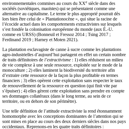
e
environnementales commises au cours du XX
siècle dans des
sociétés (soviétiques, maoïstes) qui se présentaient comme une
alternative au capitalisme. Le terme le plus approprié pourrait dès
lors bien être celui de « Plantationocène », qui situe la racine de
l’écocide actuel dans les comportements extractivistes sur lesquels
s’est fondée la colonisation européenne du monde (aux É.‑U.
comme en URSS) (Bonneuil et Fressoz 2014 ; Tsing 2017 ;
Ferdinand 2019 ; Harney et Moten 2021).
La plantation esclavagiste de canne à sucre comme les plantations
agro-industrielles d’aujourd’hui partagent en effet un certain nombre
de traits définitoires de
l’extractivisme
: 1) elles réduisent un milieu
de vie complexe à une seule ressource, exploitée sur le mode de la
monoculture ; 2) elles laminent la biodiversité du territoire afin
d’extraire cette ressource de la façon la plus profitable en termes
financiers ; 3) elles opèrent cette exploitation sans respecter le taux
de renouvellement de la ressource en question (qui finit vite par
s’épuiser) ; 4) elles gèrent cette exploitation sans prendre en compte
ses dommages collatéraux (dans le long terme, au sein de ce
territoire, ou en dehors de son périmètre).
Une telle définition de l’attitude extractiviste la rend étonnamment
homomorphe avec les conceptions dominantes de l’attention qui se
sont mises en place au cours des deux derniers siècles dans nos pays
occidentaux. Reprenons-en les quatre traits définitoires :