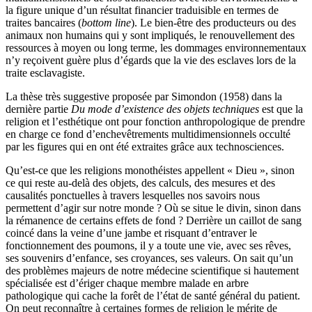
la figure unique d’un résultat financier traduisible en termes de
traites bancaires (
bottom line
). Le bien-être des producteurs ou des
animaux non humains qui y sont impliqués, le renouvellement des
ressources à moyen ou long terme, les dommages environnementaux
n’y reçoivent guère plus d’égards que la vie des esclaves lors de la
traite esclavagiste.
La thèse très suggestive proposée par Simondon (1958) dans la
dernière partie
Du mode d’existence des objets techniques
est que la
religion et l’esthétique ont pour fonction anthropologique de prendre
en charge ce fond d’enchevêtrements multidimensionnels occulté
par les figures qui en ont été extraites grâce aux technosciences.
Qu’est-ce que les religions monothéistes appellent « Dieu », sinon
ce qui reste au-delà des objets, des calculs, des mesures et des
causalités ponctuelles à travers lesquelles nos savoirs nous
permettent d’agir sur notre monde ? Où se situe le divin, sinon dans
la rémanence de certains effets de fond ? Derrière un caillot de sang
coincé dans la veine d’une jambe et risquant d’entraver le
fonctionnement des poumons, il y a toute une vie, avec ses rêves,
ses souvenirs d’enfance, ses croyances, ses valeurs. On sait qu’un
des problèmes majeurs de notre médecine scientifique si hautement
spécialisée est d’ériger chaque membre malade en arbre
pathologique qui cache la forêt de l’état de santé général du patient.
On peut reconnaître à certaines formes de religion le mérite de