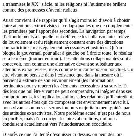
e
a transmises le XX
siècle, ni les religions ni l’autisme ne brillent
comme des promesses d’avenir radieux.
Aussi convient-il de rappeler qu’il s’agit moins ici d’avoir à choisir
entre attentions extractivistes et collapsonautes que de complémenter
les premières par l’apport des secondes. La navigation par temps
d’effondrements à laquelle font référence les collapsonautes relève
du louvoiement et du réajustement constant entre des directions
contradictoires, mais également nécessaires et justifiées. Qu’on
bloque le gouvernail pour aller à gauche ou à droite toute, le résultat
sera le même (tourner en rond). Les attentions collapsonautes sont à
concevoir, non comme une alternative devant se substituer aux
attentions extractivistes, mais comme leur contrepoison ponctuel. Un
être vivant ne persiste dans l’existence que dans la mesure où il
parvient à extraire de son environnement (les informations
pertinentes pour y repérer) les éléments nécessaires à sa survie. Et
dès lors que nul être vivant ne peut comprendre, ni intégrer dans ses
comportements, les implications ultimes des relations qu’il entretient
avec les autres êtres qui co-composent cet environnement avec lui,
nous vivants sommes et serons toujours majoritairement guidés par
des attitudes extractivistes. Notre problème actuel n’est pas de nous
en purifier, mais d’en corriger les pires aberrations, qui nous
conduisent actuellement vers l’autodestruction écocidaire.
D’après ce que j’ai tenté d’esquisser ci-dessus, on peut dès lors