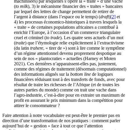
machinisées) par lesquelles s’opère la « traite » d’une vache
(
to milk
), 3) le mécanisme financier des « traites » bancaires
par lequel des lettres de change permettent de retirer de
l’argent à distance (dans l’espace ou le temps) (
draft
)
[2]
et
4) les processus économico-historiques à travers lesquels la
« traite » de certaines populations africaines a contribué à
enrichir l’Europe, à l’occasion d’un commerce triangulaire
cruel et criminel (
to trade
). Les quatre sens actuels d’un mot
(
traite
) que l’étymologie relie explicitement à l’extractivisme
(du latin
trahere
, « tirer de ») sont à lire comme le symptôme
d’un régime attentionnel devenu proprement despotique au
sein de nos « plantocraties » actuelles (Harney et Moten
2021). Ces dernières n’apparaissent-elles pas, justement,
comme des régimes de traitement (désormais computationnel)
des informations alignés sur la
bottom line
de logiques
financières réduisant tout à des transferts de fonds, avec pour
résultat de traire les richesses de l’Afrique (et de toutes les
autres parties du monde) comme on trait une vache dans
l’agro-industrie, c’est-à-dire pour en extraire un maximum de
profit en assurant le prix minimum dans la compétition pour
attirer le consommateur ?
Faire attention à notre vocabulaire est peut-être le premier pas en
direction d’une transformation de nos pratiques : comment parler
aujourd’hui de « gestion » face à tout ce que l’attention