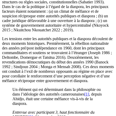
structures ou règles sociales, constitutionnelles (Sabatier 1993).
Dans le cas de la politique à l’égard de la diaspora, les principaux
facteurs étaient notamment : (a) un climat de méfiance et de
suspicion réciproque entre autorités publiques et diaspora ; (b) un
cadre juridique défavorable à une ouverture à la diaspora ; (c) un
système de gouvernement autoritaire et hypercentralisé (Nkoyock
2015 ; Nkuitchou Nkouatchet 2022 ; 2019).
Les tensions entre les autorités publiques et la diaspora découlent de
deux moments historiques. Premièrement, la rébellion nationaliste
des années pré/post indépendance en 1960, dont les principaux
commanditaires et soutiens se trouvaient à l’étranger (Joseph 1986 ;
Deltombe, Domergue et Tatsitsa 2016). Deuxièmement, les
revendications démocratiques du début des années 1990 (Banock
1992 ; Sindjoun 2004 ; Monga et Mensah 2008). Ces deux moments
ont conduit à l’exil de nombreux opposants au régime en place avec
pour corollaire le renforcement d’une perception négative et d’une
méfiance réciproque entre gouvernement et diaspora.
Un élément qui est déterminant dans la philosophie ou
dans l’idéologie des autorités camerounaises
[1]
, depuis
Ahidjo, était une certaine méfiance vis-à-vis de la
diaspora.
Entrevue avec participant 3, haut fonctionnaire du