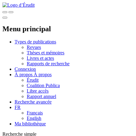
Menu principal
Types de publications
Revues
Thèses et mémoires
Livres et actes
Rapports de recherche
Connexion
À propos
À propos
Érudit
Coalition Publica
Libre accès
Rapport annuel
Recherche avancée
FR
Français
English
Ma bibliothèque
Recherche simple