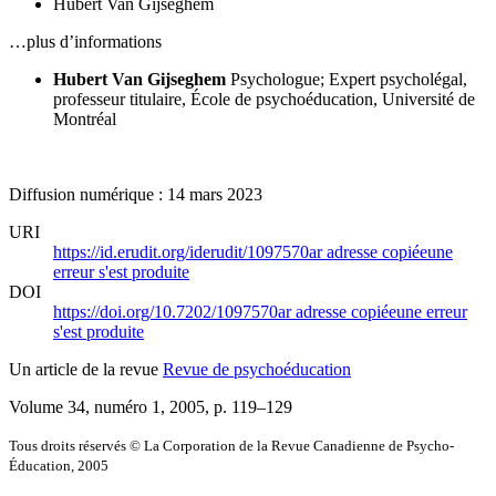
Hubert Van Gijseghem
…plus d’informations
Hubert Van Gijseghem
Psychologue; Expert psycholégal,
professeur titulaire, École de psychoéducation, Université de
Montréal
Diffusion numérique : 14 mars 2023
URI
https://id.erudit.org/iderudit/1097570ar
adresse copiée
une
erreur s'est produite
DOI
https://doi.org/10.7202/1097570ar
adresse copiée
une erreur
s'est produite
Un article de la revue
Revue de psychoéducation
Volume 34, numéro 1, 2005
, p. 119–129
Tous droits réservés © La Corporation de la Revue Canadienne de Psycho-
Éducation, 2005