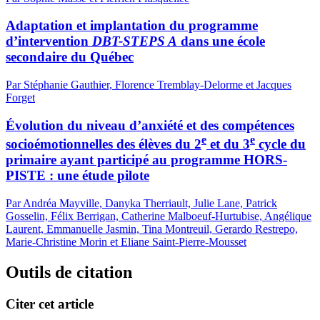
Adaptation et implantation du programme
d’intervention
DBT-STEPS A
dans une école
secondaire du Québec
Par Stéphanie Gauthier, Florence Tremblay-Delorme et Jacques
Forget
Évolution du niveau d’anxiété et des compétences
e
e
socioémotionnelles des élèves du 2
et du 3
cycle du
primaire ayant participé au programme HORS-
PISTE : une étude pilote
Par Andréa Mayville, Danyka Therriault, Julie Lane, Patrick
Gosselin, Félix Berrigan, Catherine Malboeuf-Hurtubise, Angélique
Laurent, Emmanuelle Jasmin, Tina Montreuil, Gerardo Restrepo,
Marie-Christine Morin et Eliane Saint-Pierre-Mousset
Outils de citation
Citer cet article