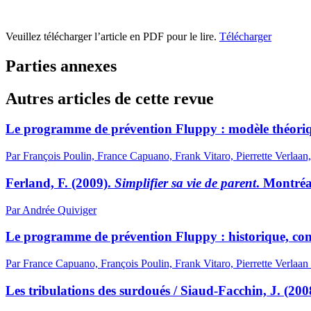
Veuillez télécharger l’article en PDF pour le lire.
Télécharger
Parties annexes
Autres articles de cette revue
Le programme de prévention Fluppy : modèle théorique
Par François Poulin, France Capuano, Frank Vitaro, Pierrette Verla
Ferland, F. (2009).
Simplifier sa vie de parent
. Montréa
Par Andrée Quiviger
Le programme de prévention Fluppy : historique, con
Par France Capuano, François Poulin, Frank Vitaro, Pierrette Verlaan 
Les tribulations des surdoués / Siaud-Facchin, J. (200