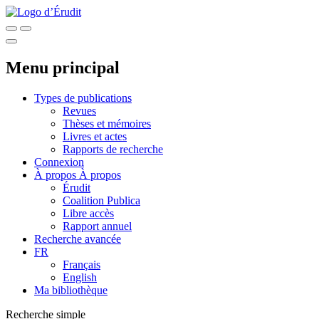
Menu principal
Types de publications
Revues
Thèses et mémoires
Livres et actes
Rapports de recherche
Connexion
À propos
À propos
Érudit
Coalition Publica
Libre accès
Rapport annuel
Recherche avancée
FR
Français
English
Ma bibliothèque
Recherche simple