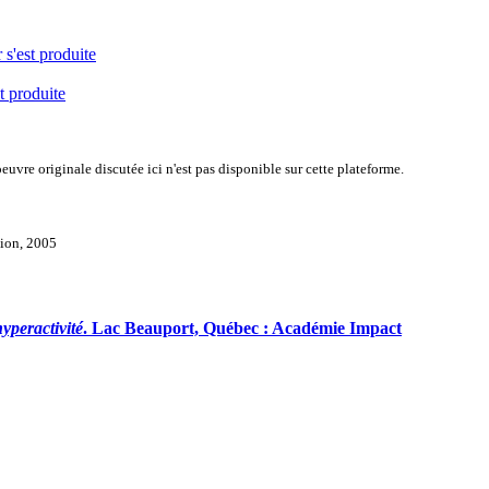
 s'est produite
t produite
uvre originale discutée ici n'est pas disponible sur cette plateforme.
tion, 2005
yperactivité
. Lac Beauport, Québec : Académie Impact