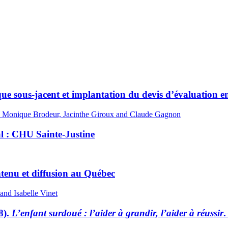
 sous-jacent et implantation du devis d’évaluation en
an, Monique Brodeur, Jacinthe Giroux and Claude Gagnon
l : CHU Sainte-Justine
tenu et diffusion au Québec
and Isabelle Vinet
8).
L’enfant surdoué : l’aider à grandir, l’aider à réussir
.