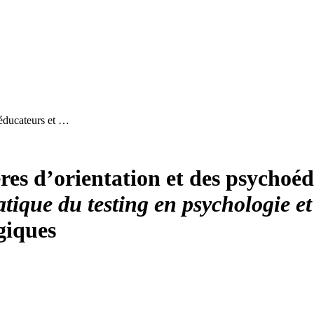
oéducateurs et …
lères d’orientation et des psycho
tique du testing en psychologie e
giques