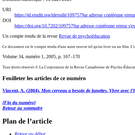
URI
https://id.erudit.org/iderudit/1097579ar
adresse copiée
une erreur
DOI
https://doi.org/10.7202/1097579ar
adresse copiée
une erreur s'es
Un compte rendu de la revue
Revue de psychoéducation
Ce document est le compte rendu d'une autre oeuvre tel qu'un livre ou un film. L'oe
Volume 34, numéro 1, 2005
, p. 167–170
Tous droits réservés © La Corporation de la Revue Canadienne de Psycho-Éduca
Feuilleter les articles de ce numéro
Vincent, A. (2004).
Mon cerveau a besoin de lunettes. Vivre avec l’h
[Fin du numéro]
Retour au sommaire
Plan de l’article
Retour au début