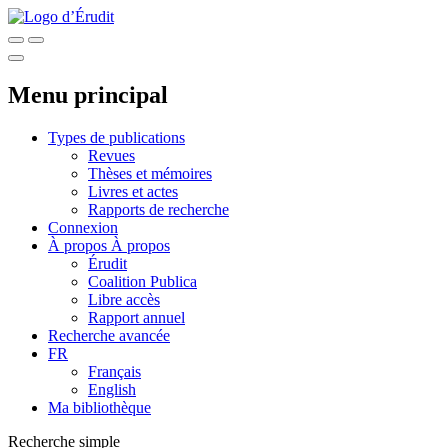
Menu principal
Types de publications
Revues
Thèses et mémoires
Livres et actes
Rapports de recherche
Connexion
À propos
À propos
Érudit
Coalition Publica
Libre accès
Rapport annuel
Recherche avancée
FR
Français
English
Ma bibliothèque
Recherche simple