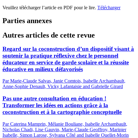
Veuillez télécharger l’article en PDF pour le lire.
Télécharger
Parties annexes
Autres articles de cette revue
Regard sur la coconstruction d’un dispositif visant à
soutenir la pratique réflexive chez le personnel
éducateur en service de garde scolaire et la réussite
éducative en milieux défavorisés
Par Marie-Claude Salvas, Janie Comtois, Isabelle Archambault,
Anne-Sophie Denault, Vicky Lafantaisie and Gabrielle Girard
Pas une autre consultation en éducation !
Transformer les idées en actions grâce à la
coconstruction et à la cartographie conceptuelle
Par Caterina Mamprin, Mélanie Bouliane, Isabelle Archambault,
Nicholas Chadi, Lise Gauvin, Marie-Claude Geoffroy, Maripier
Isabelle, Simon Larose, Sylvana Côté and Isabelle Ouellet-Morin