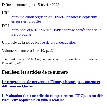
Diffusion numérique : 15 février 2023
URI
https://id.erudit.org/iderudit/1096849ar
adresse copiée
une
erreur s'est produite
DOI
https://doi.org/10.7202/1096849ar
adresse copiée
une erreur
s'est produite
Un article de la revue
Revue de psychoéducation
Volume 39, numéro 1, 2010
, p. 27–44
Tous droits réservés © La Corporation de la Revue Canadienne de Psycho-
Éducation, 2010
Feuilleter les articles de ce numéro
Le programme de prévention Fluppy : historique, contenu et
diffusion au Québec
L’évaluation fonctionnelle du comportement (ÉFC), un modèle
rigoureux applicable en milieu scolaire