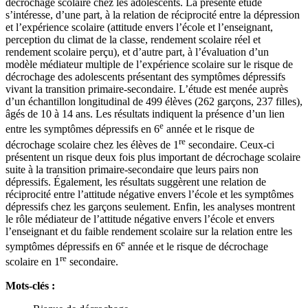
décrochage scolaire chez les adolescents. La présente étude
s’intéresse, d’une part, à la relation de réciprocité entre la dépression
et l’expérience scolaire (attitude envers l’école et l’enseignant,
perception du climat de la classe, rendement scolaire réel et
rendement scolaire perçu), et d’autre part, à l’évaluation d’un
modèle médiateur multiple de l’expérience scolaire sur le risque de
décrochage des adolescents présentant des symptômes dépressifs
vivant la transition primaire-secondaire. L’étude est menée auprès
d’un échantillon longitudinal de 499 élèves (262 garçons, 237 filles),
âgés de 10 à 14 ans. Les résultats indiquent la présence d’un lien
e
entre les symptômes dépressifs en 6
année et le risque de
re
décrochage scolaire chez les élèves de 1
secondaire. Ceux-ci
présentent un risque deux fois plus important de décrochage scolaire
suite à la transition primaire-secondaire que leurs pairs non
dépressifs. Également, les résultats suggèrent une relation de
réciprocité entre l’attitude négative envers l’école et les symptômes
dépressifs chez les garçons seulement. Enfin, les analyses montrent
le rôle médiateur de l’attitude négative envers l’école et envers
l’enseignant et du faible rendement scolaire sur la relation entre les
e
symptômes dépressifs en 6
année et le risque de décrochage
re
scolaire en 1
secondaire.
Mots-clés :