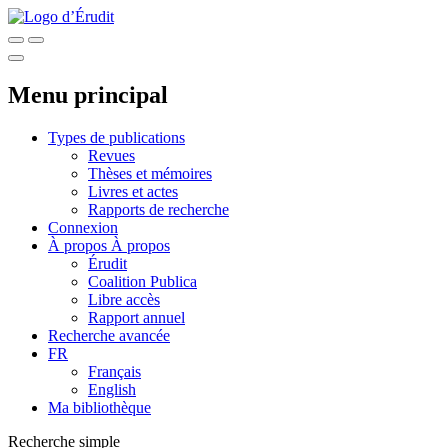
Menu principal
Types de publications
Revues
Thèses et mémoires
Livres et actes
Rapports de recherche
Connexion
À propos
À propos
Érudit
Coalition Publica
Libre accès
Rapport annuel
Recherche avancée
FR
Français
English
Ma bibliothèque
Recherche simple