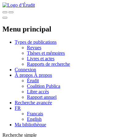
Menu principal
Types de publications
Revues
Thèses et mémoires
Livres et actes
Rapports de recherche
Connexion
À propos
À propos
Érudit
Coalition Publica
Libre accès
Rapport annuel
Recherche avancée
FR
Français
English
Ma bibliothèque
Recherche simple