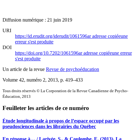
Diffusion numérique : 21 juin 2019
URI
https://id.erudit.org/iderudit/1061596ar
adresse copiée
une
erreur s'est produite
DOI
https://doi.org/10.7202/1061596ar
adresse copiée
une erreur
s'est produite
Un article de la revue
Revue de psychoéducation
Volume 42, numéro 2, 2013
, p. 419–433
Tous droits réservés © La Corporation de la Revue Canadienne de Psycho-
Éducation, 2013
Feuilleter les articles de ce numéro
Étude longitudinale à propos de l’espace occupé par les
pseudosciences dans les librairies du Québec
En réponse à… / Larivée, S., & Coulombe, E. (2013). La