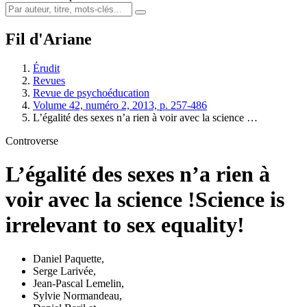
Fil d'Ariane
Érudit
Revues
Revue de psychoéducation
Volume 42, numéro 2, 2013, p. 257-486
L’égalité des sexes n’a rien à voir avec la science …
Controverse
L’égalité des sexes n’a rien à
voir avec la science !
Science is
irrelevant to sex equality!
Daniel Paquette
,
Serge Larivée
,
Jean-Pascal Lemelin
,
Sylvie Normandeau
,