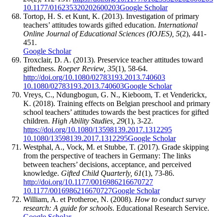
10.1177/016235320202600203
Google Scholar
Tortop, H. S. et Kunt, K. (2013). Investigation of primary
teachers’ attitudes towards gifted education.
International
Online Journal of Educational Sciences (IOJES), 5
(2), 441-
451.
Google Scholar
Troxclair, D. A. (2013). Preservice teacher attitudes toward
giftedness.
Roeper Review, 35
(1), 58-64.
http://doi.org/10.1080/02783193.2013.740603
10.1080/02783193.2013.740603
Google Scholar
Vreys, C., Ndungbogun, G. N., Kieboom, T. et Venderickx,
K. (2018). Training effects on Belgian preschool and primary
school teachers’ attitudes towards the best practices for gifted
children.
High Ability Studies, 29
(1), 3-22.
https://doi.org/10.1080/13598139.2017.1312295
10.1080/13598139.2017.1312295
Google Scholar
Westphal, A., Vock, M. et Stubbe, T. (2017). Grade skipping
from the perspective of teachers in Germany: The links
between teachers’ decisions, acceptance, and perceived
knowledge.
Gifted Child Quarterly, 61
(1), 73-86.
http://doi.org/10.1177/0016986216670727
10.1177/0016986216670727
Google Scholar
William, A. et Protheroe, N. (2008).
How to conduct survey
research: A guide for schools
. Educational Research Service.
Google Scholar