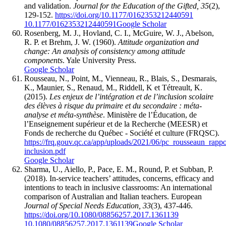
and validation.
Journal for the Education of the Gifted, 35
(2),
129-152.
https://doi.org/10.1177/0162353212440591
10.1177/0162353212440591
Google Scholar
Rosenberg, M. J., Hovland, C. I., McGuire, W. J., Abelson,
R. P. et Brehm, J. W. (1960).
Attitude organization and
change: An analysis of consistency among attitude
components
. Yale University Press.
Google Scholar
Rousseau, N., Point, M., Vienneau, R., Blais, S., Desmarais,
K., Maunier, S., Renaud, M., Riddell, K et Tétreault, K.
(2015).
Les enjeux de l’intégration et de l’inclusion scolaire
des élèves à risque du primaire et du secondaire : méta-
analyse et méta-synthèse
. Ministère de l’Éducation, de
l’Enseignement supérieur et de la Recherche (MEESR) et
Fonds de recherche du Québec - Société et culture (FRQSC).
https://frq.gouv.qc.ca/app/uploads/2021/06/pc_rousseaun_rappo
inclusion.pdf
Google Scholar
Sharma, U., Aiello, P., Pace, E. M., Round, P. et Subban, P.
(2018). In-service teachers’ attitudes, concerns, efficacy and
intentions to teach in inclusive classrooms: An international
comparison of Australian and Italian teachers. European
Journal of Special Needs Education, 33
(3), 437-446.
https://doi.org/10.1080/08856257.2017.1361139
10.1080/08856257.2017.1361139
Google Scholar