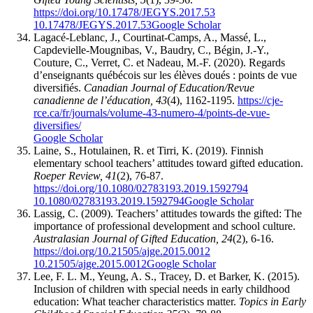
https://doi.org/10.17478/JEGYS.2017.53
10.17478/JEGYS.2017.53
Google Scholar
Lagacé-Leblanc, J., Courtinat-Camps, A., Massé, L.,
Capdevielle-Mougnibas, V., Baudry, C., Bégin, J.-Y.,
Couture, C., Verret, C. et Nadeau, M.-F. (2020). Regards
d’enseignants québécois sur les élèves doués : points de vue
diversifiés.
Canadian Journal of Education/Revue
canadienne de l’éducation, 43
(4), 1162-1195.
https://cje-
rce.ca/fr/journals/volume-43-numero-4/points-de-vue-
diversifies/
Google Scholar
Laine, S., Hotulainen, R. et Tirri, K. (2019). Finnish
elementary school teachers’ attitudes toward gifted education.
Roeper Review, 41
(2), 76-87.
https://doi.org/10.1080/02783193.2019.1592794
10.1080/02783193.2019.1592794
Google Scholar
Lassig, C. (2009). Teachers’ attitudes towards the gifted: The
importance of professional development and school culture.
Australasian Journal of Gifted Education, 24
(2), 6-16.
https://doi.org/10.21505/ajge.2015.0012
10.21505/ajge.2015.0012
Google Scholar
Lee, F. L. M., Yeung, A. S., Tracey, D. et Barker, K. (2015).
Inclusion of children with special needs in early childhood
education: What teacher characteristics matter.
Topics in Early