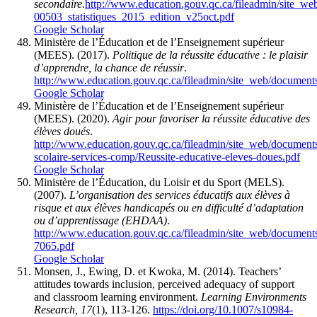
secondaire.
http://www.education.gouv.qc.ca/fileadmin/site_we
00503_statistiques_2015_edition_v25oct.pdf
Google Scholar
Ministère de l’Éducation et de l’Enseignement supérieur
(MEES). (2017).
Politique de la réussite éducative : le plaisir
d’apprendre, la chance de réussir
.
http://www.education.gouv.qc.ca/fileadmin/site_web/documents/
Google Scholar
Ministère de l’Éducation et de l’Enseignement supérieur
(MEES). (2020).
Agir pour favoriser la réussite éducative des
élèves doués
.
http://www.education.gouv.qc.ca/fileadmin/site_web/documents
scolaire-services-comp/Reussite-educative-eleves-doues.pdf
Google Scholar
Ministère de l’Éducation, du Loisir et du Sport (MELS).
(2007).
L’organisation des services éducatifs aux élèves à
risque et aux élèves handicapés ou en difficulté d’adaptation
ou d’apprentissage (EHDAA)
.
http://www.education.gouv.qc.ca/fileadmin/site_web/document
7065.pdf
Google Scholar
Monsen, J., Ewing, D. et Kwoka, M. (2014). Teachers’
attitudes towards inclusion, perceived adequacy of support
and classroom learning environment.
Learning Environments
Research, 17
(1), 113-126.
https://doi.org/10.1007/s10984-