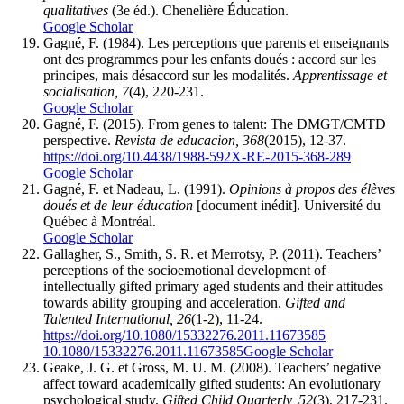
qualitatives
(3e éd.). Chenelière Éducation.
Google Scholar
Gagné, F. (1984). Les perceptions que parents et enseignants
ont des programmes pour les enfants doués : accord sur les
principes, mais désaccord sur les modalités.
Apprentissage et
socialisation, 7
(4), 220-231.
Google Scholar
Gagné, F. (2015). From genes to talent: The DMGT/CMTD
perspective.
Revista de educacion, 368
(2015), 12-37.
https://doi.org/10.4438/1988-592X-RE-2015-368-289
Google Scholar
Gagné, F. et Nadeau, L. (1991).
Opinions à propos des élèves
doués et de leur éducation
[document inédit]. Université du
Québec à Montréal.
Google Scholar
Gallagher, S., Smith, S. R. et Merrotsy, P. (2011). Teachers’
perceptions of the socioemotional development of
intellectually gifted primary aged students and their attitudes
towards ability grouping and acceleration.
Gifted and
Talented International, 26
(1-2), 11-24.
https://doi.org/10.1080/15332276.2011.11673585
10.1080/15332276.2011.11673585
Google Scholar
Geake, J. G. et Gross, M. U. M. (2008). Teachers’ negative
affect toward academically gifted students: An evolutionary
psychological study.
Gifted Child Quarterly, 52
(3), 217-231.