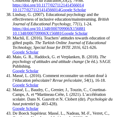
Childhood Special Education,35
(2), 79-88.
https://doi.org/10.1177/0271121414566014
10.1177/0271121414566014
Google Scholar
Lindsay, G. (2007). Educational psychology and the
effectiveness of inclusive education/mainstreaming.
British
Journal of Educational Psychology, 77
(1), 1-24.
https://doi.org/10.1348/000709906X156881
10.1348/000709906X156881
Google Scholar
Machů, E. (2016). Teachers’ attitudes towards education of
gifted pupils.
The Turkish Online Journal of Educational
Technology, Special Issue for INTE 2016
, 621-626.
Google Scholar
Maio, G. R., Haddock, G. et Verplanken, B. (2018).
The
psychology of attitudes and attitude change
(3e éd.). SAGE
Publishing.
Google Scholar
Massé, L. (2016). Comment reconnaitre un enfant doué à
l’éducation préscolaire?
Revue préscolaire, 54
(1), 16-18.
Google Scholar
Massé, L., Baudry, C., Grenier, J., Touzin, C., Courtinat-
Camps, A. et *Martineau-Crète, I. (2021). L’accélération
scolaire. Dans N. Gauvrit et N. Clobert (dir).
Psychologie du
haut potentiel
(p. 403-428).
Google Scholar
De Boeck Supérieur. Massé, L., Nadeau, M.-F., Verret, C.,