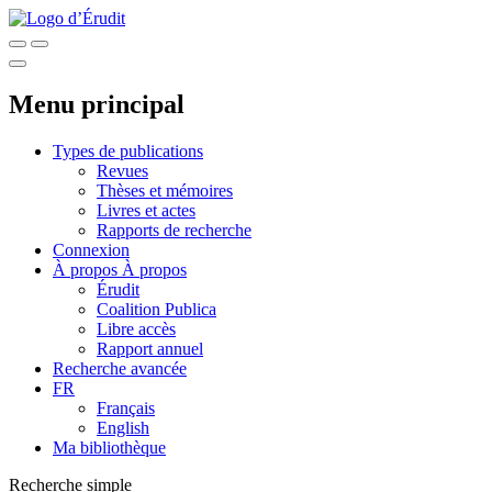
Menu principal
Types de publications
Revues
Thèses et mémoires
Livres et actes
Rapports de recherche
Connexion
À propos
À propos
Érudit
Coalition Publica
Libre accès
Rapport annuel
Recherche avancée
FR
Français
English
Ma bibliothèque
Recherche simple