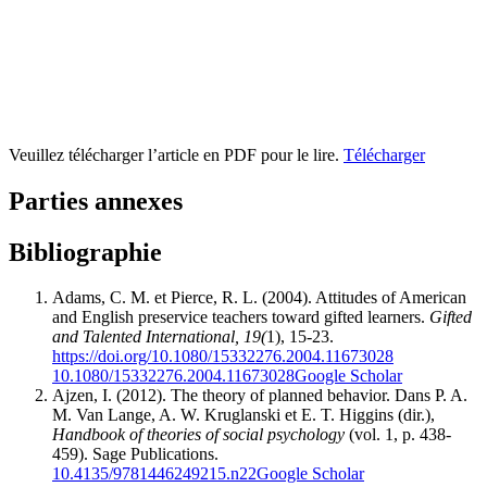
Veuillez télécharger l’article en PDF pour le lire.
Télécharger
Parties annexes
Bibliographie
Adams, C. M. et Pierce, R. L. (2004). Attitudes of American
and English preservice teachers toward gifted learners.
Gifted
and Talented International, 19(
1), 15-23.
https://doi.org/10.1080/15332276.2004.11673028
10.1080/15332276.2004.11673028
Google Scholar
Ajzen, I. (2012). The theory of planned behavior. Dans P. A.
M. Van Lange, A. W. Kruglanski et E. T. Higgins (dir.),
Handbook of theories of social psychology
(vol. 1, p. 438-
459). Sage Publications.
10.4135/9781446249215.n22
Google Scholar