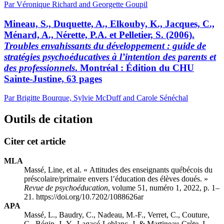
Par Véronique Richard and Georgette Goupil
Mineau, S., Duquette, A., Elkouby, K., Jacques, C.,
Ménard, A., Nérette, P.A. et Pelletier, S. (2006).
Troubles envahissants du développement : guide de
stratégies psychoéducatives à l’intention des parents et
des professionnels
. Montréal : Édition du CHU
Sainte-Justine, 63 pages
Par Brigitte Bourque, Sylvie McDuff and Carole Sénéchal
Outils de citation
Citer cet article
MLA
Massé, Line, et al. « Attitudes des enseignants québécois du
préscolaire/primaire envers l’éducation des élèves doués. »
Revue de psychoéducation
, volume 51, numéro 1, 2022, p. 1–
21. https://doi.org/10.7202/1088626ar
APA
Massé, L., Baudry, C., Nadeau, M.-F., Verret, C., Couture,
C., Bégin, J.-Y., Lagacé-Leblanc, J. & Martineau-Crète, I.