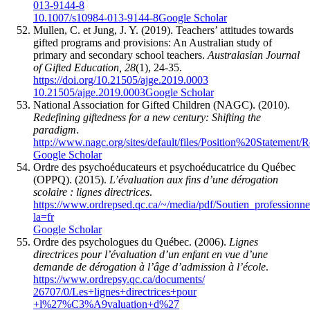
013-9144-8
10.1007/s10984-013-9144-8
Google Scholar
Mullen, C. et Jung, J. Y. (2019). Teachers’ attitudes towards
gifted programs and provisions: An Australian study of
primary and secondary school teachers.
Australasian Journal
of Gifted Education, 28
(1), 24-35.
https://doi.org/10.21505/ajge.2019.0003
10.21505/ajge.2019.0003
Google Scholar
National Association for Gifted Children (NAGC). (2010).
Redefining giftedness for a new century: Shifting the
paradigm
.
http://www.nagc.org/sites/default/files/Position%20State
Google Scholar
Ordre des psychoéducateurs et psychoéducatrice du Québec
(OPPQ). (2015).
L’évaluation aux fins d’une dérogation
scolaire : lignes directrices
.
https://www.ordrepsed.qc.ca/~/media/pdf/Soutien_professi
la=fr
Google Scholar
Ordre des psychologues du Québec. (2006).
Lignes
directrices pour l’évaluation d’un enfant en vue d’une
demande de dérogation à l’âge d’admission à l’école
.
https://www.ordrepsy.qc.ca/documents/
26707/0/Les+lignes+directrices+pour
+l%27%C3%A9valuation+d%27