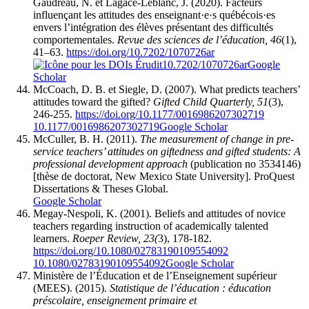
Gaudreau, N. et Lagacé-Leblanc, J. (2020). Facteurs
influençant les attitudes des enseignant·e·s québécois·es
envers l’intégration des élèves présentant des difficultés
comportementales.
Revue des sciences de l’éducation, 46
(1),
41–63.
https://doi.org/10.7202/1070726ar
10.7202/1070726ar
Google
Scholar
McCoach, D. B. et Siegle, D. (2007). What predicts teachers’
attitudes toward the gifted?
Gifted Child Quarterly, 51
(3),
246-255.
https://doi.org/10.1177/0016986207302719
10.1177/0016986207302719
Google Scholar
McCuller, B. H. (2011).
The measurement of change in pre-
service teachers’ attitudes on giftedness and gifted students: A
professional development approach
(publication no 3534146)
[thèse de doctorat, New Mexico State University]. ProQuest
Dissertations & Theses Global.
Google Scholar
Megay-Nespoli, K. (2001). Beliefs and attitudes of novice
teachers regarding instruction of academically talented
learners.
Roeper Review, 23(
3), 178-182.
https://doi.org/10.1080/02783190109554092
10.1080/02783190109554092
Google Scholar
Ministère de l’Éducation et de l’Enseignement supérieur
(MEES). (2015).
Statistique de l’éducation : éducation
préscolaire, enseignement primaire et