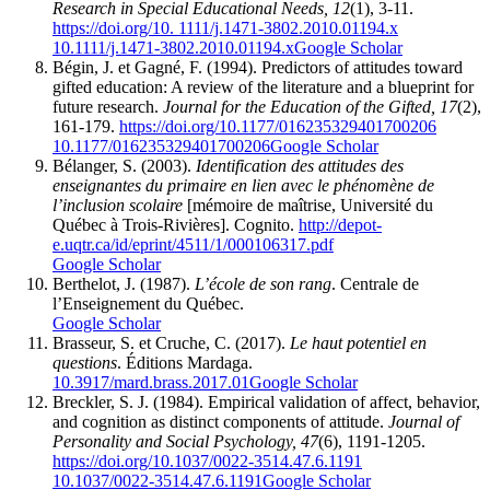
Research in Special Educational Needs, 12
(1), 3-11.
https://doi.org/10. 1111/j.1471-3802.2010.01194.x
10.1111/j.1471-3802.2010.01194.x
Google Scholar
Bégin, J. et Gagné, F. (1994). Predictors of attitudes toward
gifted education: A review of the literature and a blueprint for
future research.
Journal for the Education of the Gifted, 17
(2),
161-179.
https://doi.org/10.1177/016235329401700206
10.1177/016235329401700206
Google Scholar
Bélanger, S. (2003).
Identification des attitudes des
enseignantes du primaire en lien avec le phénomène de
l’inclusion scolaire
[mémoire de maîtrise, Université du
Québec à Trois-Rivières]. Cognito.
http://depot-
e.uqtr.ca/id/eprint/4511/1/000106317.pdf
Google Scholar
Berthelot, J. (1987).
L’école de son rang
. Centrale de
l’Enseignement du Québec.
Google Scholar
Brasseur, S. et Cruche, C. (2017).
Le haut potentiel en
questions
. Éditions Mardaga.
10.3917/mard.brass.2017.01
Google Scholar
Breckler, S. J. (1984). Empirical validation of affect, behavior,
and cognition as distinct components of attitude.
Journal of
Personality and Social Psychology, 47
(6), 1191-1205.
https://doi.org/10.1037/0022-3514.47.6.1191
10.1037/0022-3514.47.6.1191
Google Scholar