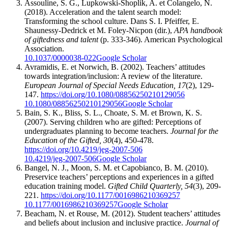
Assouline, S. G., Lupkowski-Shoplik, A. et Colangelo, N.
(2018). Acceleration and the talent search model:
Transforming the school culture. Dans S. I. Pfeiffer, E.
Shaunessy-Dedrick et M. Foley-Nicpon (dir.),
APA handbook
of giftedness and talent
(p. 333-346). American Psychological
Association.
10.1037/0000038-022
Google Scholar
Avramidis, E. et Norwich, B. (2002). Teachers’ attitudes
towards integration/inclusion: A review of the literature.
European Journal of Special Needs Education, 17
(2), 129-
147.
https://doi.org/10.1080/08856250210129056
10.1080/08856250210129056
Google Scholar
Bain, S. K., Bliss, S. L., Choate, S. M. et Brown, K. S.
(2007). Serving children who are gifted: Perceptions of
undergraduates planning to become teachers.
Journal for the
Education of the Gifted, 30
(4), 450-478.
https://doi.org/10.4219/jeg-2007-506
10.4219/jeg-2007-506
Google Scholar
Bangel, N. J., Moon, S. M. et Capobianco, B. M. (2010).
Preservice teachers’ perceptions and experiences in a gifted
education training model.
Gifted Child Quarterly, 54
(3), 209-
221.
https://doi.org/10.1177/0016986210369257
10.1177/0016986210369257
Google Scholar
Beacham, N. et Rouse, M. (2012). Student teachers’ attitudes
and beliefs about inclusion and inclusive practice.
Journal of