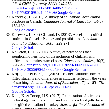
Gifted Child Quarterly, 58
(4), 247-258.
https://doi.org/10.1177/0016986214547636
10.1177/0016986214547636
Google Scholar
Kanevsky, L. (2011). A survey of educational acceleration
practices in Canada.
Canadian Journal of Education, 34
(3),
153-180.
Google Scholar
Kanevsky, L. S. et Clelland, D. (2013). Accelerating gifted
students in Canada: Policies and possibilities.
Canadian
Journal of Education, 36
(3), 229-271.
Google Scholar
Kniveton, B. H. (2004). A study of perceptions that
significant others hold of the inclusion of children with
difficulties in mainstream classes.
Educational Studies, 30
(3),
331-343.
https://doi.org/10.1080/0305569042000224260
10.1080/0305569042000224260
Google Scholar
Krijan, I. P. et Borić, E. (2015). Teachers’ attitudes towards
gifted students and differences in attitudes regarding the years
of teaching.
Croatian Journal of Education, 17
(1), 165-178.
https://doi.org/10.15516/cje.v17i0.1490
Google Scholar
Kunt, K. et Tortop, H.S. (2017). Examination of science and
technology teachers’ attitude and opinions related giftedness
and gifted education in Turkey.
Journal for the Education of
Gifted Young Scientists, 5
(1), 39-56.