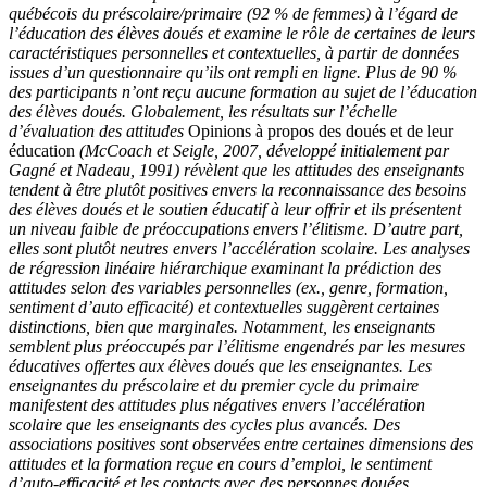
québécois du préscolaire/primaire (92 % de femmes) à l’égard de
l’éducation des élèves doués et examine le rôle de certaines de leurs
caractéristiques personnelles et contextuelles, à partir de données
issues d’un questionnaire qu’ils ont rempli en ligne. Plus de 90 %
des participants n’ont reçu aucune formation au sujet de l’éducation
des élèves doués. Globalement, les résultats sur l’échelle
d’évaluation des attitudes
Opinions à propos des doués et de leur
éducation
(McCoach et Seigle, 2007, développé initialement par
Gagné et Nadeau, 1991) révèlent que les attitudes des enseignants
tendent à être plutôt positives envers la reconnaissance des besoins
des élèves doués et le soutien éducatif à leur offrir et ils présentent
un niveau faible de préoccupations envers l’élitisme. D’autre part,
elles sont plutôt neutres envers l’accélération scolaire. Les analyses
de régression linéaire hiérarchique examinant la prédiction des
attitudes selon des variables personnelles (ex., genre, formation,
sentiment d’auto efficacité) et contextuelles suggèrent certaines
distinctions, bien que marginales. Notamment, les enseignants
semblent plus préoccupés par l’élitisme engendrés par les mesures
éducatives offertes aux élèves doués que les enseignantes. Les
enseignantes du préscolaire et du premier cycle du primaire
manifestent des attitudes plus négatives envers l’accélération
scolaire que les enseignants des cycles plus avancés. Des
associations positives sont observées entre certaines dimensions des
attitudes et la formation reçue en cours d’emploi, le sentiment
d’auto-efficacité et les contacts avec des personnes douées.