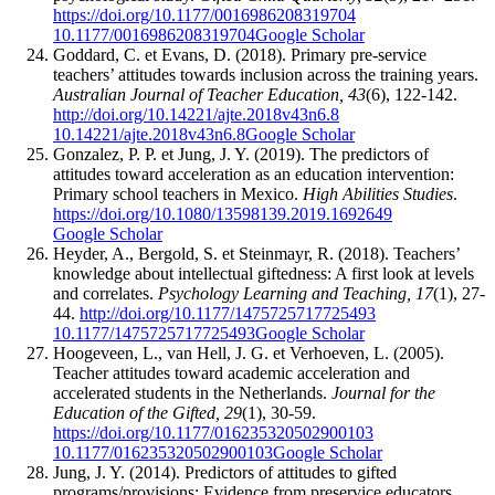
https://doi.org/10.1177/0016986208319704
10.1177/0016986208319704
Google Scholar
Goddard, C. et Evans, D. (2018). Primary pre-service
teachers’ attitudes towards inclusion across the training years.
Australian Journal of Teacher Education, 43
(6), 122-142.
http://doi.org/10.14221/ajte.2018v43n6.8
10.14221/ajte.2018v43n6.8
Google Scholar
Gonzalez, P. P. et Jung, J. Y. (2019). The predictors of
attitudes toward acceleration as an education intervention:
Primary school teachers in Mexico.
High Abilities Studies
.
https://doi.org/10.1080/13598139.2019.1692649
Google Scholar
Heyder, A., Bergold, S. et Steinmayr, R. (2018). Teachers’
knowledge about intellectual giftedness: A first look at levels
and correlates.
Psychology Learning and Teaching, 17
(1), 27-
44.
http://doi.org/10.1177/1475725717725493
10.1177/1475725717725493
Google Scholar
Hoogeveen, L., van Hell, J. G. et Verhoeven, L. (2005).
Teacher attitudes toward academic acceleration and
accelerated students in the Netherlands.
Journal for the
Education of the Gifted, 29
(1), 30-59.
https://doi.org/10.1177/016235320502900103
10.1177/016235320502900103
Google Scholar
Jung, J. Y. (2014). Predictors of attitudes to gifted
programs/provisions: Evidence from preservice educators.