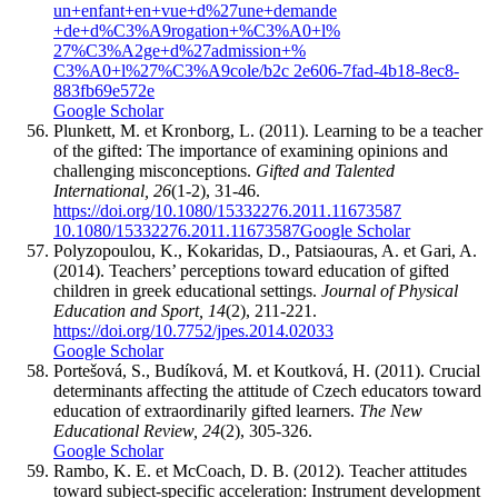
un+enfant+en+vue+d%27une+demande
+de+d%C3%A9rogation+%C3%A0+l%
27%C3%A2ge+d%27admission+%
C3%A0+l%27%C3%A9cole/b2c 2e606-7fad-4b18-8ec8-
883fb69e572e
Google Scholar
Plunkett, M. et Kronborg, L. (2011). Learning to be a teacher
of the gifted: The importance of examining opinions and
challenging misconceptions.
Gifted and Talented
International, 26
(1-2), 31-46.
https://doi.org/10.1080/15332276.2011.11673587
10.1080/15332276.2011.11673587
Google Scholar
Polyzopoulou, K., Kokaridas, D., Patsiaouras, A. et Gari, A.
(2014). Teachers’ perceptions toward education of gifted
children in greek educational settings.
Journal of Physical
Education and Sport, 14
(2), 211-221.
https://doi.org/10.7752/jpes.2014.02033
Google Scholar
Portešová, S., Budíková, M. et Koutková, H. (2011). Crucial
determinants affecting the attitude of Czech educators toward
education of extraordinarily gifted learners.
The New
Educational Review, 24
(2), 305-326.
Google Scholar
Rambo, K. E. et McCoach, D. B. (2012). Teacher attitudes
toward subject-specific acceleration: Instrument development