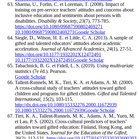
Sharma, U., Forlin, C. et Loreman, T. (2008). Impact of
training on pre-service teachers’ attitudes and concerns about
inclusive education and sentiments about persons with
disabilities.
Disability & Society, 23
(7), 773-785.
https://doi.org/10.1080/09687590802469271
10.1080/09687590802469271
Google Scholar
Siegle, D., Wilson, H. E. et Little, C. A. (2013). A sample of
gifted and talented educators’ attitudes about academic
acceleration.
Journal of Advanced Academics, 24
(1), 27-51.
https://doi.org/10.1177/1932202X12472491
10.1177/1932202X12472491
Google Scholar
Tabachnick, B. G. et Fidell, L. S. (2019).
Using multivariate
statistics
(7e éd.). Pearson.
Google Scholar
Tallent-Runnels, M. K., Tirri, K. A. et Adams, A. M. (2000).
A cross-cultural study of teachers’ attitudes toward gifted
children and programs for gifted children.
Gifted and Talented
International, 15
(2), 103-115.
http://dx.doi.org/10.1080/15332276.2000.11672939
10.1080/15332276.2000.11672939
Google Scholar
Tirri, K. A., Tallent-Runnels, M. K., Adams, A. M., Yuen, M.
et Lau, P. S. (2002). Cross-cultural predictors of teachers’
attitudes toward gifted education: Finland, Hong Kong, and
the United States. J
ournal for the Education of the Gifted,
26
(2), 112-131.
https://doi.org/10.1177/016235320202600203