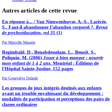
Autres articles de cette revue
En réponse à... / Van Nieuwenhuyse, A.-S., Larivée,
S., Faut-il abandonner l’abandon corporel ?,
Revue
de psychoéducation
,
vol 35
(1)
Par Marcelle Maugin
Regimbald, D., Benabdesselam, L., Benoît, S.,
Poliquin, M. (2006)
Jouer à bien manger : nourrir
mon enfant de 1 à 2 ans
. Montréal : Éditions de
l’Hôpital Sainte-Justine, 152 pages
Par Geneviève Dulude
Les groupes de jeux intégrés destinés aux enfants
ayant un trouble envahissant du développement :
modalités de participation et perceptions des pairs de
classes ordinaires