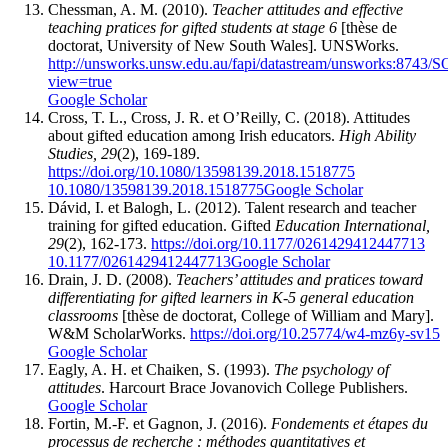
Chessman, A. M. (2010).
Teacher attitudes and effective
teaching pratices for gifted students at stage 6
[thèse de
doctorat, University of New South Wales]. UNSWorks.
http://unsworks.unsw.edu.au/fapi/datastream/unsworks:874
view=true
Google Scholar
Cross, T. L., Cross, J. R. et O’Reilly, C. (2018). Attitudes
about gifted education among Irish educators.
High Ability
Studies, 29
(2), 169-189.
https://doi.org/10.1080/13598139.2018.1518775
10.1080/13598139.2018.1518775
Google Scholar
Dávid, I. et Balogh, L. (2012). Talent research and teacher
training for gifted education. Gifted
Education International,
29
(2), 162-173.
https://doi.org/10.1177/0261429412447713
10.1177/0261429412447713
Google Scholar
Drain, J. D. (2008).
Teachers’ attitudes and pratices toward
differentiating for gifted learners in K-5 general education
classrooms
[thèse de doctorat, College of William and Mary].
W&M ScholarWorks.
https://doi.org/10.25774/w4-mz6y-sv15
Google Scholar
Eagly, A. H. et Chaiken, S. (1993).
The psychology of
attitudes
. Harcourt Brace Jovanovich College Publishers.
Google Scholar
Fortin, M.-F. et Gagnon, J. (2016).
Fondements et étapes du
processus de recherche : méthodes quantitatives et