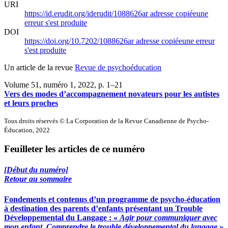
URI
https://id.erudit.org/iderudit/1088626ar
adresse copiée
une
erreur s'est produite
DOI
https://doi.org/10.7202/1088626ar
adresse copiée
une erreur
s'est produite
Un article de la revue
Revue de psychoéducation
Volume 51, numéro 1, 2022
, p. 1–21
Vers des modes d’accompagnement novateurs pour les autistes
et leurs proches
Tous droits réservés © La Corporation de la Revue Canadienne de Psycho-
Éducation, 2022
Feuilleter les articles de ce numéro
[Début du numéro]
Retour au sommaire
Fondements et contenus d’un programme de psycho-éducation
à destination des parents d’enfants présentant un Trouble
Développemental du Langage : «
Agir pour communiquer avec
mon enfant. Comprendre le trouble développemental du langage
»