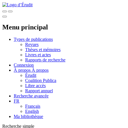
Menu principal
Types de publications
Revues
Thèses et mémoires
Livres et actes
Rapports de recherche
Connexion
À propos
À propos
Érudit
Coalition Publica
Libre accès
Rapport annuel
Recherche avancée
FR
Français
English
Ma bibliothèque
Recherche simple