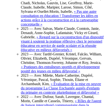
Chadi, Nicholas, Gauvin, Lise, Geoffroy, Marie-
Claude, Isabelle, Maripier, Larose, Simon, Côté,
Sylvana et Ouellet-Morin, Isabelle,
«
Pas une autre
consultation en éducation ! Transformer les idées en
actions grâce à la coconstruction et à la cartographie
conceptuelle
»
2025
— Avec Salvas, Marie-Claude, Comtois, Janie,
Denault, Anne-Sophie, Lafantaisie, Vicky et Girard,
Gabrielle,
«
Regard sur la coconstruction d'un dispositif
visant à soutenir la pratique réflexive chez le personnel
éducateur en service de garde scolaire et la réussite
éducative en milieux défavorisés
»
2023
— Avec Tardif-Grenier, Kristel, Falcão, William,
Olivier, Elizabeth, Dupéré, Véronique, Gervais,
Christine, Thomson-Sweeny, Johanne et Roy, Jessica,
«
Pratiques des entraîneurs sportifs et développement
positif des jeunes en milieu défavorisé
»
2023
— Avec Milette, Marie-Catherine, Dupéré,
Véronique, Pascal, Sophie, Thouin, Éliane et
Archambault, Kim,
«
Évaluation de la mise en oeuvre
du programme La Classe Enchantée auprès d'enfants
du primaire en contexte pluriethnique et défavorisé
»
2022
— Avec Dufour, Sarah, Lavergne, Chantal,
Morin, Camille et Casseùs, Thierry,
«
Rôles de l'agent
de liaison interculturel communautaire dans la