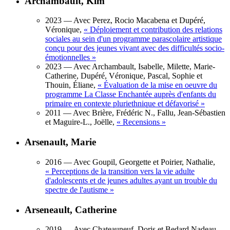
Archambault, Kim
2023
— Avec Perez, Rocio Macabena et Dupéré,
Véronique,
«
Déploiement et contribution des relations
sociales au sein d'un programme parascolaire artistique
conçu pour des jeunes vivant avec des difficultés socio-
émotionnelles
»
2023
— Avec Archambault, Isabelle, Milette, Marie-
Catherine, Dupéré, Véronique, Pascal, Sophie et
Thouin, Éliane,
«
Évaluation de la mise en oeuvre du
programme La Classe Enchantée auprès d'enfants du
primaire en contexte pluriethnique et défavorisé
»
2011
— Avec Brière, Frédéric N., Fallu, Jean-Sébastien
et Maguire-L., Joëlle,
«
Recensions
»
Arsenault, Marie
2016
— Avec Goupil, Georgette et Poirier, Nathalie,
«
Perceptions de la transition vers la vie adulte
d'adolescents et de jeunes adultes ayant un trouble du
spectre de l'autisme
»
Arseneault, Catherine
2019
— Avec Chateauneuf, Doris et Bedard Nadeau,