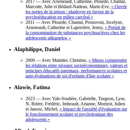
2017
— Avec Arseneault, Catherine, Plourde, Chantal,
Marcotte, Julie et Bédard-Nadeau, Marie-Eve,
«
Ouvrir
les portes de la prison : plaidoyer en faveur de la
psychoéducation en milieu carcéral
»
2011
— Avec Plourde, Chantal, Pronovost, Jocelyne,
Arseneault, Catherine et Laperrière, Jenny,
«
Portait de
la consommation de substances psychoactives chez les
adolescents atikamekw
»
Alaphilippe, Daniel
2009
— Avec Maintier, Christine,
«
Mieux comprendre
les relations entre niveaux socioéconomiques, valeurs et
principes éducatifs parentaux, performances scolaires et
auto-évaluations de soi d'enfants d'âge scolaire
»
Alawie, Fatima
2023
— Avec Yale-Soulière, Gabrielle, Turgeon, Lyse,
N. Brière, Frédéric, Imbeault, Arianne, Morizot, Julien
et Janosz, Michel,
«
Impact de l'anxiété d'évaluation sur
le fonctionnement scolaire et psychologique des
adolescents
»