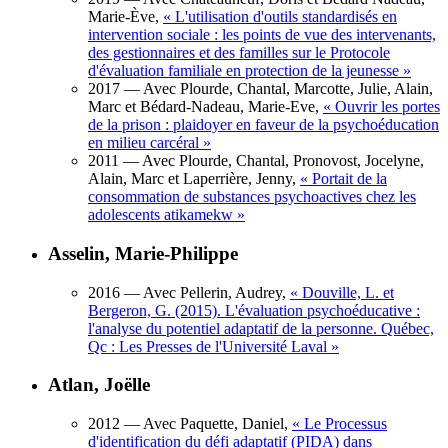
Marie-Ève,
«
L'utilisation d'outils standardisés en
intervention sociale : les points de vue des intervenants,
des gestionnaires et des familles sur le Protocole
d'évaluation familiale en protection de la jeunesse
»
2017
— Avec Plourde, Chantal, Marcotte, Julie, Alain,
Marc et Bédard-Nadeau, Marie-Eve,
«
Ouvrir les portes
de la prison : plaidoyer en faveur de la psychoéducation
en milieu carcéral
»
2011
— Avec Plourde, Chantal, Pronovost, Jocelyne,
Alain, Marc et Laperrière, Jenny,
«
Portait de la
consommation de substances psychoactives chez les
adolescents atikamekw
»
Asselin, Marie-Philippe
2016
— Avec Pellerin, Audrey,
«
Douville, L. et
Bergeron, G. (2015). L'évaluation psychoéducative :
l'analyse du potentiel adaptatif de la personne. Québec,
Qc : Les Presses de l'Université Laval
»
Atlan, Joëlle
2012
— Avec Paquette, Daniel,
«
Le Processus
d'identification du défi adaptatif (PIDA) dans