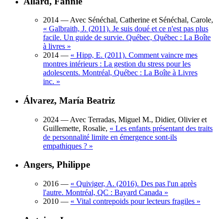
Allard, Fannie
2014
— Avec Sénéchal, Catherine et Sénéchal, Carole,
«
Galbraith, J. (2011). Je suis doué et ce n'est pas plus
facile. Un guide de survie. Québec, Québec : La Boîte
à livres
»
2014
—
«
Hipp, E. (2011). Comment vaincre mes
montres intérieurs : La gestion du stress pour les
adolescents. Montréal, Québec : La Boîte à Livres
inc.
»
Álvarez, María Beatriz
2024
— Avec Terradas, Miguel M., Didier, Olivier et
Guillemette, Rosalie,
«
Les enfants présentant des traits
de personnalité limite en émergence sont-ils
empathiques ?
»
Angers, Philippe
2016
—
«
Quiviger, A. (2016). Des pas l'un après
l'autre. Montréal, QC : Bayard Canada
»
2010
—
«
Vital contrepoids pour lecteurs fragiles
»