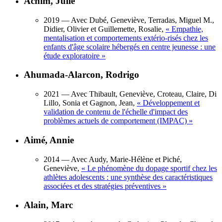
Achim, Julie
2019
— Avec Dubé, Geneviève, Terradas, Miguel M.,
Didier, Olivier et Guillemette, Rosalie,
«
Empathie,
mentalisation et comportements extério-risés chez les
enfants d'âge scolaire hébergés en centre jeunesse : une
étude exploratoire
»
Ahumada-Alarcon, Rodrigo
2021
— Avec Thibault, Geneviève, Croteau, Claire, Di
Lillo, Sonia et Gagnon, Jean,
«
Développement et
validation de contenu de l'échelle d'impact des
problèmes actuels de comportement (IMPAC)
»
Aimé, Annie
2014
— Avec Audy, Marie-Hélène et Piché,
Geneviève,
«
Le phénomène du dopage sportif chez les
athlètes adolescents : une synthèse des caractéristiques
associées et des stratégies préventives
»
Alain, Marc