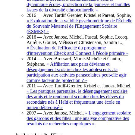
dynamique écoles, protection de la jeunesse et familles
issues de la diversité ethnoculturelle
»
2016
— Avec Tardif-Grenier, Kristel et Parent, Sophie,
«
Exploration de la validité psychométrique de l'Échelle
du Souvenir Maternel de l'Engagement Scolaire
(ÉSMES)
»
2016
— Avec Janosz, Michel, Pascal, Sophie, Lecoq,
Aurélie, Goulet, Mélissa et Christenson, Sandra L.,
«
Évaluation de l'efficacité du programme
d'intervention Check and Connect à l'école primaire
»
2014
— Avec Brossard, Marie-Michèle et Cantin,
Stéphane,
«
Affiliation aux pairs déviants et
désengagement scolaire chez les adolescents : la
participation aux activités parascolaires peut-elle agir
comme facteur de protection ?
»
2011
— Avec Tardif-Grenier, Kristel et Janosz, Michel,
«
Les pratiques parentales, le désengagement scolaire
des amis et le rendement scolaire chez les élèves du
secondaire nés à Haïti et fréquentant une école en
milieu défavorisé
»
2007
— Avec Janosz, Michel,
«
L'engagement scolaire
des garçons et des filles : une analyse comparative des
résultats de recherches empiriques
»