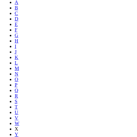
A
B
C
D
E
F
G
H
I
J
K
L
M
N
O
P
Q
R
S
T
U
V
W
X
Y