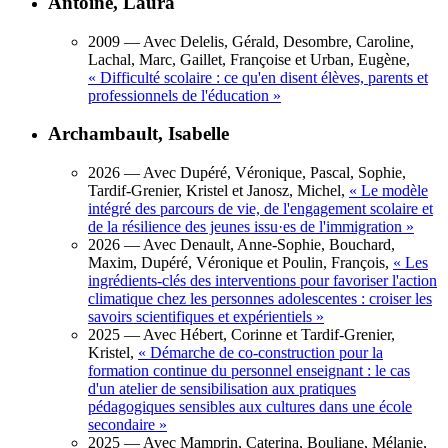
Antoine, Laura
2009
— Avec Delelis, Gérald, Desombre, Caroline,
Lachal, Marc, Gaillet, Françoise et Urban, Eugène,
«
Difficulté scolaire : ce qu'en disent élèves, parents et
professionnels de l'éducation
»
Archambault, Isabelle
2026
— Avec Dupéré, Véronique, Pascal, Sophie,
Tardif-Grenier, Kristel et Janosz, Michel,
«
Le modèle
intégré des parcours de vie, de l'engagement scolaire et
de la résilience des jeunes issu·es de l'immigration
»
2026
— Avec Denault, Anne-Sophie, Bouchard,
Maxim, Dupéré, Véronique et Poulin, François,
«
Les
ingrédients-clés des interventions pour favoriser l'action
climatique chez les personnes adolescentes : croiser les
savoirs scientifiques et expérientiels
»
2025
— Avec Hébert, Corinne et Tardif-Grenier,
Kristel,
«
Démarche de co-construction pour la
formation continue du personnel enseignant : le cas
d'un atelier de sensibilisation aux pratiques
pédagogiques sensibles aux cultures dans une école
secondaire
»
2025
— Avec Mamprin, Caterina, Bouliane, Mélanie,