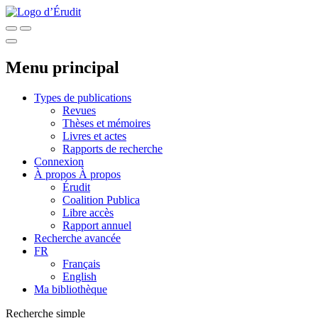
Menu principal
Types de publications
Revues
Thèses et mémoires
Livres et actes
Rapports de recherche
Connexion
À propos
À propos
Érudit
Coalition Publica
Libre accès
Rapport annuel
Recherche avancée
FR
Français
English
Ma bibliothèque
Recherche simple