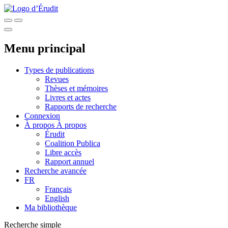
Menu principal
Types de publications
Revues
Thèses et mémoires
Livres et actes
Rapports de recherche
Connexion
À propos
À propos
Érudit
Coalition Publica
Libre accès
Rapport annuel
Recherche avancée
FR
Français
English
Ma bibliothèque
Recherche simple