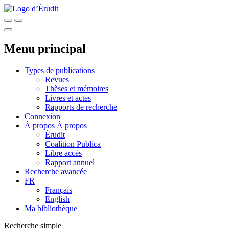
Menu principal
Types de publications
Revues
Thèses et mémoires
Livres et actes
Rapports de recherche
Connexion
À propos
À propos
Érudit
Coalition Publica
Libre accès
Rapport annuel
Recherche avancée
FR
Français
English
Ma bibliothèque
Recherche simple