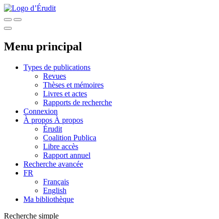
Menu principal
Types de publications
Revues
Thèses et mémoires
Livres et actes
Rapports de recherche
Connexion
À propos
À propos
Érudit
Coalition Publica
Libre accès
Rapport annuel
Recherche avancée
FR
Français
English
Ma bibliothèque
Recherche simple