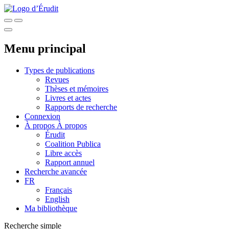
Menu principal
Types de publications
Revues
Thèses et mémoires
Livres et actes
Rapports de recherche
Connexion
À propos
À propos
Érudit
Coalition Publica
Libre accès
Rapport annuel
Recherche avancée
FR
Français
English
Ma bibliothèque
Recherche simple