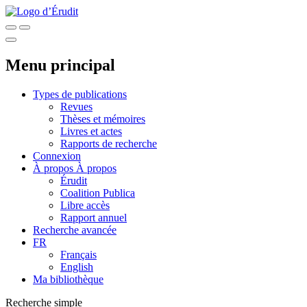
Menu principal
Types de publications
Revues
Thèses et mémoires
Livres et actes
Rapports de recherche
Connexion
À propos
À propos
Érudit
Coalition Publica
Libre accès
Rapport annuel
Recherche avancée
FR
Français
English
Ma bibliothèque
Recherche simple