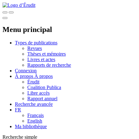
Menu principal
Types de publications
Revues
Thèses et mémoires
Livres et actes
Rapports de recherche
Connexion
À propos
À propos
Érudit
Coalition Publica
Libre accès
Rapport annuel
Recherche avancée
FR
Français
English
Ma bibliothèque
Recherche simple