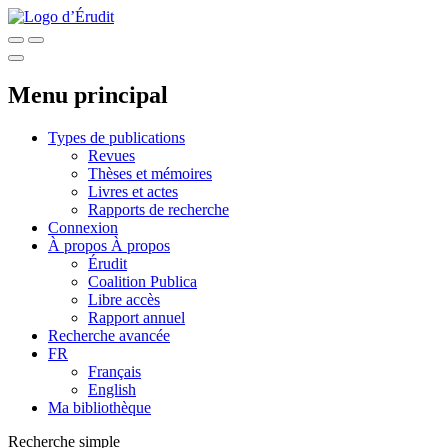
Menu principal
Types de publications
Revues
Thèses et mémoires
Livres et actes
Rapports de recherche
Connexion
À propos
À propos
Érudit
Coalition Publica
Libre accès
Rapport annuel
Recherche avancée
FR
Français
English
Ma bibliothèque
Recherche simple