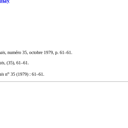
mblay
ais
, numéro 35, octobre 1979, p. 61–61.
ais
, (35), 61–61.
o
ais
n
35 (1979) : 61–61.