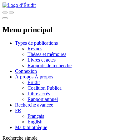
Menu principal
Types de publications
Revues
Thèses et mémoires
Livres et actes
Rapports de recherche
Connexion
À propos
À propos
Érudit
Coalition Publica
Libre accès
Rapport annuel
Recherche avancée
FR
Français
English
Ma bibliothèque
Recherche simple