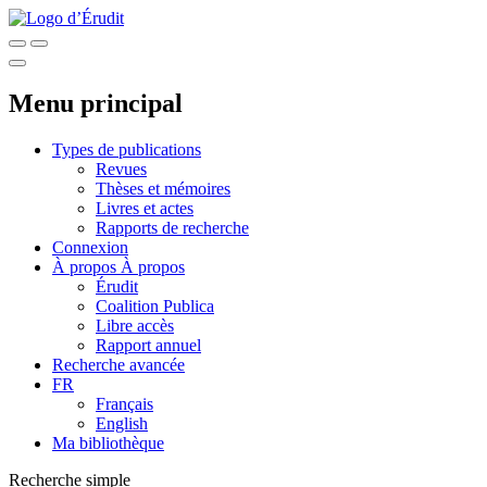
Menu principal
Types de publications
Revues
Thèses et mémoires
Livres et actes
Rapports de recherche
Connexion
À propos
À propos
Érudit
Coalition Publica
Libre accès
Rapport annuel
Recherche avancée
FR
Français
English
Ma bibliothèque
Recherche simple