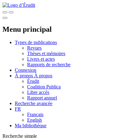
Menu principal
Types de publications
Revues
Thèses et mémoires
Livres et actes
Rapports de recherche
Connexion
À propos
À propos
Érudit
Coalition Publica
Libre accès
Rapport annuel
Recherche avancée
FR
Français
English
Ma bibliothèque
Recherche simple