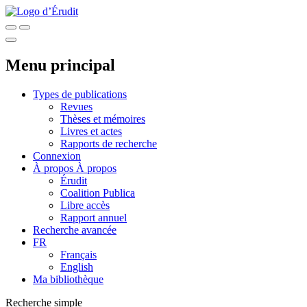
Menu principal
Types de publications
Revues
Thèses et mémoires
Livres et actes
Rapports de recherche
Connexion
À propos
À propos
Érudit
Coalition Publica
Libre accès
Rapport annuel
Recherche avancée
FR
Français
English
Ma bibliothèque
Recherche simple