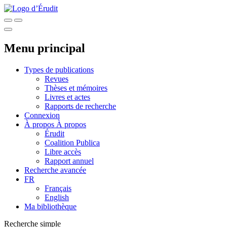
Menu principal
Types de publications
Revues
Thèses et mémoires
Livres et actes
Rapports de recherche
Connexion
À propos
À propos
Érudit
Coalition Publica
Libre accès
Rapport annuel
Recherche avancée
FR
Français
English
Ma bibliothèque
Recherche simple