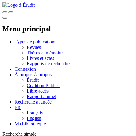
Menu principal
Types de publications
Revues
Thèses et mémoires
Livres et actes
Rapports de recherche
Connexion
À propos
À propos
Érudit
Coalition Publica
Libre accès
Rapport annuel
Recherche avancée
FR
Français
English
Ma bibliothèque
Recherche simple