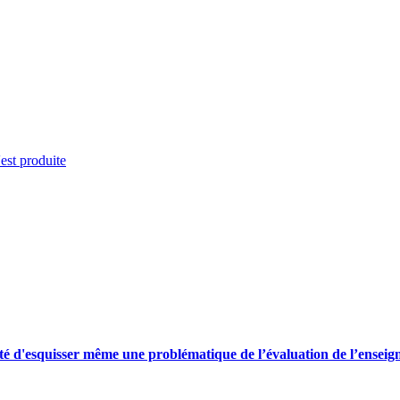
'est produite
culté d'esquisser même une problématique de l’évaluation de l’enseig