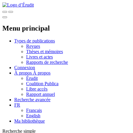
Menu principal
Types de publications
Revues
Thèses et mémoires
Livres et actes
Rapports de recherche
Connexion
À propos
À propos
Érudit
Coalition Publica
Libre accès
Rapport annuel
Recherche avancée
FR
Français
English
Ma bibliothèque
Recherche simple