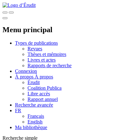
Menu principal
Types de publications
Revues
Thèses et mémoires
Livres et actes
Rapports de recherche
Connexion
À propos
À propos
Érudit
Coalition Publica
Libre accès
Rapport annuel
Recherche avancée
FR
Français
English
Ma bibliothèque
Recherche simple