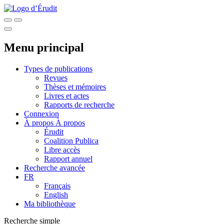
Menu principal
Types de publications
Revues
Thèses et mémoires
Livres et actes
Rapports de recherche
Connexion
À propos
À propos
Érudit
Coalition Publica
Libre accès
Rapport annuel
Recherche avancée
FR
Français
English
Ma bibliothèque
Recherche simple