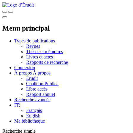
Menu principal
Types de publications
Revues
Thèses et mémoires
Livres et actes
Rapports de recherche
Connexion
À propos
À propos
Érudit
Coalition Publica
Libre accès
Rapport annuel
Recherche avancée
FR
Français
English
Ma bibliothèque
Recherche simple