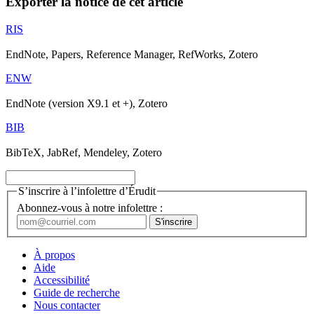
Exporter la notice de cet article
RIS
EndNote, Papers, Reference Manager, RefWorks, Zotero
ENW
EndNote (version X9.1 et +), Zotero
BIB
BibTeX, JabRef, Mendeley, Zotero
S’inscrire à l’infolettre d’Érudit
Abonnez-vous à notre infolettre :
À propos
Aide
Accessibilité
Guide de recherche
Nous contacter