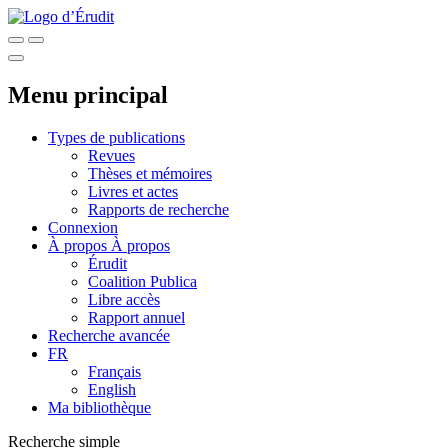
Menu principal
Types de publications
Revues
Thèses et mémoires
Livres et actes
Rapports de recherche
Connexion
À propos
À propos
Érudit
Coalition Publica
Libre accès
Rapport annuel
Recherche avancée
FR
Français
English
Ma bibliothèque
Recherche simple