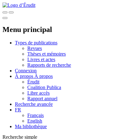
Menu principal
Types de publications
Revues
Thèses et mémoires
Livres et actes
Rapports de recherche
Connexion
À propos
À propos
Érudit
Coalition Publica
Libre accès
Rapport annuel
Recherche avancée
FR
Français
English
Ma bibliothèque
Recherche simple