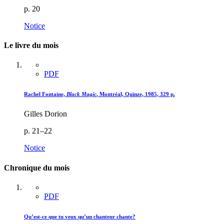
p. 20
Notice
Le livre du mois
PDF
Rachel Fontaine,
Black Magic
, Montréal, Quinze, 1985, 329 p.
Gilles Dorion
p. 21–22
Notice
Chronique du mois
PDF
Qu’est-ce que tu veux qu’un chanteur chante?