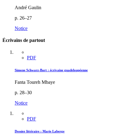
André Gaulin
p. 26–27
Notice
Écrivains de partout
PDF
Simone Schwarz-Bart : écrivaine guadeloupéenne
Fanta Toureh Mbaye
p. 28–30
Notice
PDF
Dossier littéraire :
M
arie Laberge