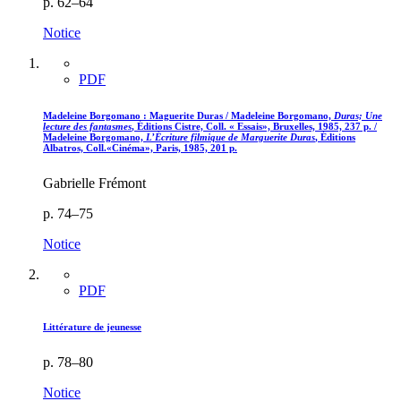
p. 62–64
Notice
PDF
Madeleine Borgomano :
M
aguerite Duras / Madeleine Borgomano,
Duras; Une
lecture des fantasmes
, Éditions Cistre, Coll. « Essais», Bruxelles, 1985, 237 p. /
Madeleine Borgomano,
L’Écriture filmique de Marguerite Duras
, Éditions
Albatros, Coll.«Cinéma», Paris, 1985, 201 p.
Gabrielle Frémont
p. 74–75
Notice
PDF
Littérature de jeunesse
p. 78–80
Notice