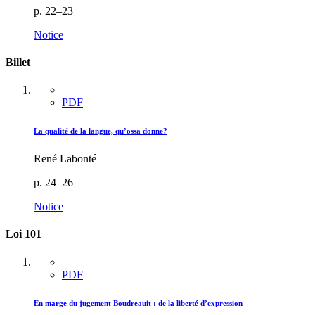
p. 22–23
Notice
Billet
PDF
La qualité de la langue, qu’ossa donne?
René Labonté
p. 24–26
Notice
Loi 101
PDF
En marge du jugement Boudreauit : de la liberté d’expression