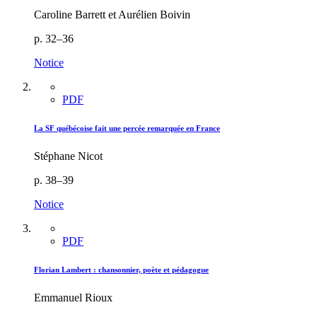
Caroline Barrett et Aurélien Boivin
p. 32–36
Notice
PDF
La SF québécoise fait une percée remarquée en France
Stéphane Nicot
p. 38–39
Notice
PDF
Florian Lambert : chansonnier, poète et pédagogue
Emmanuel Rioux