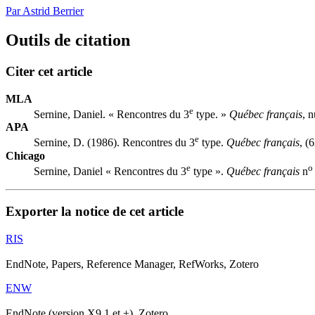
Par Astrid Berrier
Outils de citation
Citer cet article
MLA
e
Sernine, Daniel. « Rencontres du 3
type. »
Québec français
, 
APA
e
Sernine, D. (1986). Rencontres du 3
type.
Québec français
, (
Chicago
e
o
Sernine, Daniel « Rencontres du 3
type ».
Québec français
n
Exporter la notice de cet article
RIS
EndNote, Papers, Reference Manager, RefWorks, Zotero
ENW
EndNote (version X9.1 et +), Zotero