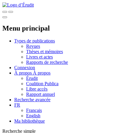
Menu principal
Types de publications
Revues
Thèses et mémoires
Livres et actes
Rapports de recherche
Connexion
À propos
À propos
Érudit
Coalition Publica
Libre accès
Rapport annuel
Recherche avancée
FR
Français
English
Ma bibliothèque
Recherche simple